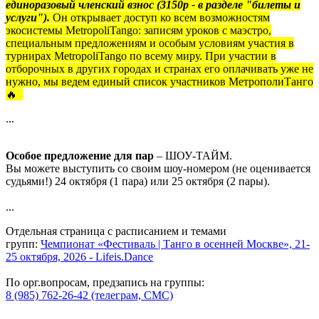
единоразовый членский взнос (3150р - в разделе "билеты и
услуги").
Он открывает доступ ко всем возможностям
экосистемы MetropoliTango: записям уроков с маэстро,
специальным предложениям и особым условиям участия в
турнирах MetropoliTango по всему миру. При участии в
отборочных в других городах и странах его оплачивать уже не
нужно, мы ведем единый список участников МетрополиТанго
🔥
...
Особое предложение для пар
– ШОУ-ТАЙМ.
Вы можете выступить со своим шоу-номером (не оценивается
судьями!) 24 октября (1 пара) или 25 октября (2 пары).
...
Отдельная страница с расписанием и темами
групп:
Чемпионат «Фестиваль | Танго в осенней Москве», 21-
25 октября, 2026 - Lifeis.Dance
По орг.вопросам, предзапись на группы:
8 (985) 762-26-42 (телеграм, СМС)