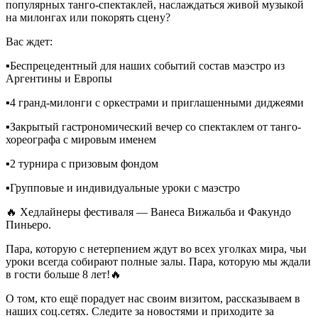
популярных танго-спектаклей, наслаждаться живой музыкой
на милонгах или покорять сцену?
Вас ждет:
▪️Беспрецедентный для наших событий состав маэстро из
Аргентины и Европы
▪️4 гранд-милонги с оркестрами и приглашенными диджеями
▪️Закрытый гастрономический вечер со спектаклем от танго-
хореографа с мировым именем
▪️2 турнира с призовым фондом
▪️Групповые и индивидуальные уроки с маэстро
🔥
Хедлайнеры фестиваля — Ванеса Вижальба и Факундо
Пиньеро.
Пара, которую с нетерпением ждут во всех уголках мира, чьи
уроки всегда собирают полные залы. Пара, которую мы ждали
в гости больше 8 лет!🔥
О том, кто ещё порадует нас своим визитом, рассказываем в
наших соц.сетях. Следите за новостями и приходите за