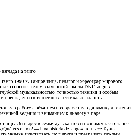
взгляда на танго.
танго 1990‑х. Танцовщица, педагог и хореограф мирового
а стала сооснователем знаменитой школы DNI Tango в
й глубокой музыкальностью, точностью техники и особым
е и преподаёт на крупнейших фестивалях планеты.
 тонкую работу с объятием и современную динамику движения.
техникой ведения и вниманием к диалогу в паре.
 танце. Он вырос в семье музыкантов и познакомился с танго
Qué ves en mí? — Una historia de tango» по пьесе Хуана
ать музыку, чувствовать друг друга и превращать каждый