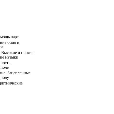
омощь паре
ение осью и
ии
ь. Высокие и низкие
ние музыки
чность.
цполе
ние. Зацепленные
цполу
 ритмические