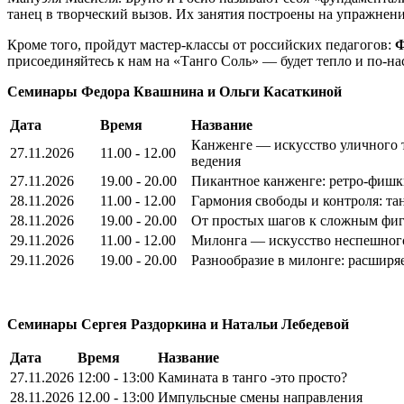
танец в творческий вызов. Их занятия построены на упражнени
Кроме того, пройдут мастер-классы от российских педагогов:
Ф
присоединяйтесь к нам на «Танго Соль» — будет тепло и по-на
Семинары Федора Квашнина и Ольги Касаткиной
Дата
Время
Название
Канженге — искусство уличного т
27.11.2026
11.00 - 12.00
ведения
27.11.2026
19.00 - 20.00
Пикантное канженге: ретро‑фишк
28.11.2026
11.00 - 12.00
Гармония свободы и контроля: та
28.11.2026
19.00 - 20.00
От простых шагов к сложным фиг
29.11.2026
11.00 - 12.00
Милонга — искусство неспешног
29.11.2026
19.00 - 20.00
Разнообразие в милонге: расширя
Семинары Сергея Раздоркина и Натальи Лебедевой
Дата
Время
Название
27.11.2026
12:00 - 13:00
Камината в танго -это просто?
28.11.2026
12.00 - 13:00
Импульсные смены направления