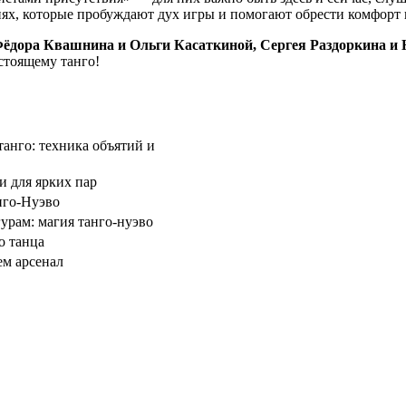
ях, которые пробуждают дух игры и помогают обрести комфорт и
ёдора Квашнина и Ольги Касаткиной, Сергея Раздоркина и 
стоящему танго!
анго: техника объятий и
и для ярких пар
нго‑Нуэво
урам: магия танго‑нуэво
о танца
ем арсенал