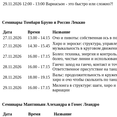
29.11.2026
12:00 - 13:00
Вариасьон - это быстро или сложно?!
Семинары Томбари Бруно и Россио Леккио
Дата
Время
Название
27.11.2026
13.00 - 14.15
Очо и пивоты: собственная ось в п
Хиро и энроске: структура, управл
27.11.2026
14.30 - 15.45
музыкальность в круговом движен
Болео: техника, энергия и контрол
27.11.2026
16.00 - 17.15
болео, чистые линии и использова
Ганчо: заход на ганчо, контакт и то
28.11.2026
16.00 - 17.15
Ответственное присутствие на тан
Вальс: продолжительность и круже
28.11.2026
18.00 - 19.15
хиро и очо чтобы скольхить по тан
Милонга в структуре: шаги, хиро и
29.11.2026
16.00 - 17.15
вариации
Семинары Мантиньян Алехандра и Гомес Леандро
Дата
Время
Название