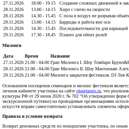
27.11.2026
18.00 - 19.15
Создание сложных движений в за
28.11.2026
13.00 - 14.15
Хиро с ганчо на скорости
28.11.2026
14.30 - 15.45
С пола в воздух не разрывая объят
29.11.2026
13.00 - 14.15
Барриды и работа вне оси
29.11.2026
14.30 - 15.45
Последовательности для вариаций
29.11.2026
17.30 - 18.45
Планео для обеих ролей
Милонги
Дата
Время
Название
27.11.2026
21.00 - 04.00
Гран Милонга I. Шоу Томбари Бруно&
28.11.2026
21.00 - 04.00
Гран Милонга II. Шоу Мантиньян Але
29.11.2026
21.00 - 04.00
Милонга закрытия фестиваля. DJ Лев 
Основанием посещения семинаров и милонг фестиваля являетс
личном кабинете участника на сайте
planetango.ru
, что реализ
культуры РФ от 29 июня 2020 г. № 702 “Об утверждении форм б
экскурсионной путевки) на проводимые организациями исполн
искусств вправе самостоятельно устанавливать элементы офор
Правила и условия возврата
Возврат денежных средств по инициативе участника, по иным 