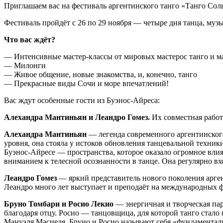
Приглашаем вас на фестиваль аргентинского танго «Танго Сол
Фестиваль пройдёт с 26 по 29 ноября — четыре дня танца, муз
Что вас ждёт?
— Интенсивные мастер-классы от мировых мастерос танго и ма
— Милонги
— Живое общение, новые знакомства, и, конечно, танго
— Прекрасные виды Сочи и море впечатлений!
Вас ждут особенные гости из Буэнос-Айреса:
Алехандра Мантиньян и Леандро Гомез.
Их совместная работ
Алехандра Мантиньян
— легенда современного аргентинского
уровня, она стояла у истоков обновления танцевальной техник
Буэнос‑Айресе — пространства, которое оказало огромное влия
вниманием к телесной осознанности в танце. Она регулярно в
Леандро Гомез
— яркий представитель нового поколения арген
Леандро много лет выступает и преподаёт на международных ф
Бруно Томбари и Росио Лекио
— энергичная и творческая пар
благодаря отцу. Росио — танцовщица, для которой танго стало 
Мануэля Масиеля. Бруно и Росио называют себя «фундаментали