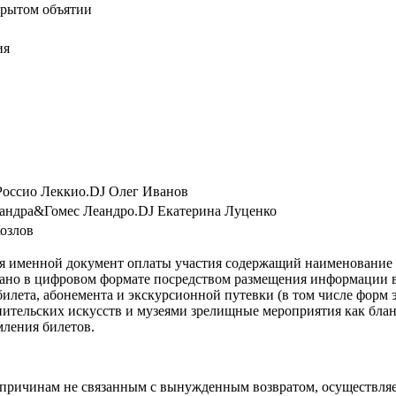
крытом объятии
ия
Россио Леккио.DJ Олег Иванов
хандра&Гомес Леандро.DJ Екатерина Луценко
Козлов
я именной документ оплаты участия содержащий наименование м
овано в цифровом формате посредством размещения информации 
илета, абонемента и экскурсионной путевки (в том числе форм 
ительских искусств и музеями зрелищные мероприятия как блан
мления билетов.
причинам не связанным с вынужденным возвратом, осуществляет