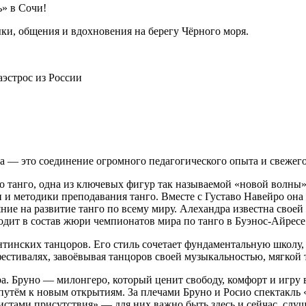
ь» в Сочи!
ыки, общения и вдохновения на берегу Чёрного моря.
эстрос из России
а — это соединение огромного педагогического опыта и свежего 
 танго, одна из ключевых фигур так называемой «новой волны» 
и и методики преподавания танго. Вместе с Густаво Навейро он
ние на развитие танго по всему миру. Алехандра известна свое
ходит в состав жюри чемпионатов мира по танго в Буэнос‑Айрес
тинских танцоров. Его стиль сочетает фундаментальную школу,
естивалях, завоёвывая танцоров своей музыкальностью, мягкой 
а. Бруно — милонгеро, который ценит свободу, комфорт и игру в
путём к новым открытиям. За плечами Бруно и Росио спектакль «¿
стами присутствия» — для них важно быть здесь и сейчас, слуш