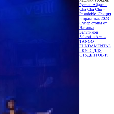
нашими уроками
Руслан Айдаев.
Cha-Cha-Cha +
Pasodoble. Лекция
и практика. 2023
Супер стопы от
Натальи
Белугиной
Sebastian Arce -
TANGO
FUNDAMENTAL
- КУРС ДЛЯ
СТУДЕНТОВ И