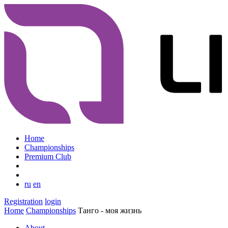
Home
Championships
Premium Club
ru
en
Registration
login
Home
Championships
Танго - моя жизнь
About