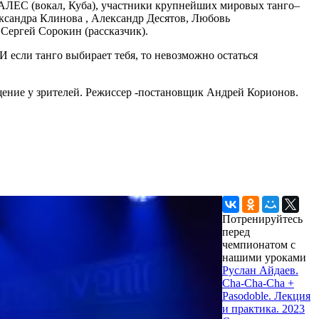
ЕС (вокал, Куба), участники крупнейших мировых танго–
ксандра Клинова , Александр Десятов, Любовь
Сергей Сорокин (рассказчик).
 И если танго выбирает тебя, то невозможно остаться
ение у зрителей. Режиссер -постановщик Андрей Корионов.
Потренируйтесь
перед
чемпионатом с
нашими уроками
Руслан Айдаев.
Cha-Cha-Cha +
Pasodoble. Лекция
и практика. 2023