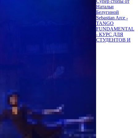
Супер стопы от
Натальи
Белугиной
Sebastian Arce -
TANGO
FUNDAMENTAL
- КУРС ДЛЯ
СТУДЕНТОВ И