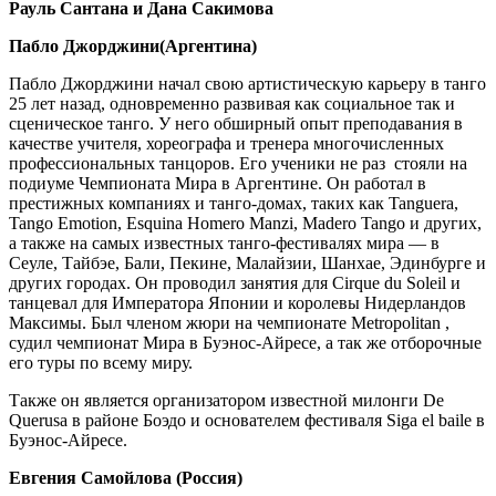
Рауль Сантана и Дана Сакимова
Пабло Джорджини(Аргентина)
Пабло Джорджини
начал свою артистическую карьеру в танго
25 лет назад, одновременно развивая как социальное так и
сценическое танго. У него обширный опыт преподавания в
качестве учителя, хореографа и тренера многочисленных
профессиональных танцоров. Его ученики не раз
стояли на
подиуме Чемпионата Мира в Аргентине. Он работал в
престижных компаниях и танго-домах, таких как
Tanguera
,
Tango Emotion
,
Esquina Homero Manzi
,
Madero Tango
и других,
а также на самых известных танго-фестивалях мира — в
Сеуле, Тайбэе, Бали, Пекине, Малайзии, Шанхае, Эдинбурге и
других городах. Он проводил занятия для
Cirque du Soleil
и
танцевал для Императора Японии и королевы Нидерландов
Максимы. Был членом жюри на чемпионате
Metropolitan
,
судил чемпионат Мира в Буэнос-Айресе, а так же отборочные
его туры по всему миру.
Также он является организатором известной милонги
De
Querusa
в районе Боэдо и основателем фестиваля Siga el baile в
Буэнос-Айресе.
Евгения Самойлова (Россия)