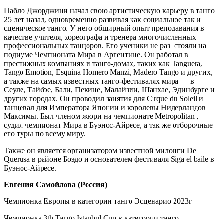
Пабло Джорджини
начал свою артистическую карьеру в танго
25 лет назад, одновременно развивая как социальное так и
сценическое танго. У него обширный опыт преподавания в
качестве учителя, хореографа и тренера многочисленных
профессиональных танцоров. Его ученики не раз
стояли на
подиуме Чемпионата Мира в Аргентине. Он работал в
престижных компаниях и танго-домах, таких как
Tanguera
,
Tango Emotion
,
Esquina Homero Manzi
,
Madero Tango
и других,
а также на самых известных танго-фестивалях мира — в
Сеуле, Тайбэе, Бали, Пекине, Малайзии, Шанхае, Эдинбурге и
других городах. Он проводил занятия для
Cirque du Soleil
и
танцевал для Императора Японии и королевы Нидерландов
Максимы. Был членом жюри на чемпионате
Metropolitan
,
судил чемпионат Мира в Буэнос-Айресе, а так же отборочные
его туры по всему миру.
Также он является организатором известной милонги
De
Querusa
в районе Боэдо и основателем фестиваля Siga el baile в
Буэнос-Айресе.
Евгения Самойлова (Россия)
Чемпионка Европы в категории танго Эсценарио 2023г
Чемпионка 3th Tango Istanbul Cup в категории танго