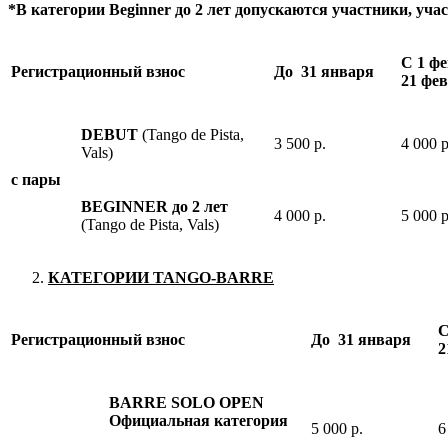
*В категории Beginner до 2 лет допускаются участники, учас
С 1 ф
Регистрационный взнос
До 31 января
21 фе
DEBUT
(Tango de Pista,
3 500 р.
4 000 р
Vals)
с пары
BEGINNER
до
2
лет
4 000 р.
5 000 р
(Tango de Pista, Vals)
КАТЕГОРИИ TANGO-BARRE
С
Регистрационный взнос
До 31 января
2
BARRE SOLO OPEN
Официальная категория
5 000 р.
6