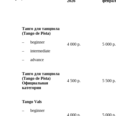
2026
феврал
Танго для танцпола
(Tango de Pista)
– beginner
4 000 р.
5 000 р.
– intermediate
– advance
Танго для танцпола
(Tango de Pista)
4 500 р.
5 500 р.
Официальная
категория
Tango Vals
– beginner
4 000 р.
5 000 р.