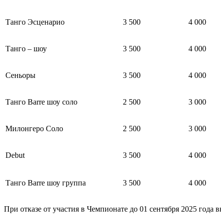
Танго Эсценарио
3 500
4 000
Танго – шоу
3 500
4 000
Сеньоры
3 500
4 000
Танго Barre шоу соло
2 500
3 000
Милонгеро Соло
2 500
3 000
Debut
3 500
4 000
Танго Barre шоу группа
3 500
4 000
При отказе от участия в Чемпионате до 01 сентября 2025 года