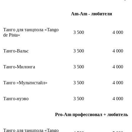
Am-Am - любители
Танго для танцпола «Tango
3 500
4 000
de Pista»
Танго-Вальс
3 500
4 000
Танго-Милонга
3 500
4 000
Танго «Мультистайл»
3 500
4 000
Танго-нуэво
3 500
4 000
Pro-Am
профессионал + любитель
Танго для танцпола «Tango