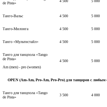
4 500
5 000
de Pista»
Танго-Вальс
4 500
5 000
Танго-Милонга
4 500
5 000
Танго «Мультистайл»
4 500
5 000
Танго для танцпола «Tango
de Pista»
4 500
5 000
Am (men) - pro (women)
OPEN (Am-Am, Pro-Am, Pro-Pro) для танцоров с любым
Танго для танцпола «Tango
3 500
4 000
de Pista»