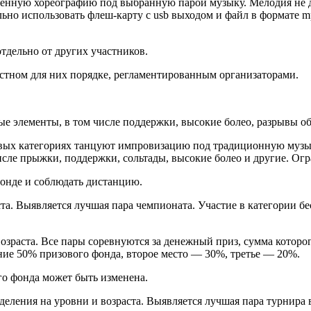
ленную хореографию под выбранную парой музыку. Мелодия не 
ьно использовать флеш-карту с usb выходом и файл в формате mp
тдельно от других участников.
естном для них порядке, регламентированным организаторами.
е элементы, в том числе поддержки, высокие болео, разрывы объ
пповых категориях танцуют импровизацию под традиционную музы
сле прыжки, поддержки, сольтады, высокие болео и другие. Огр
ронде и соблюдать дистанцию.
аста. Выявляется лучшая пара чемпионата. Участие в категории б
 возраста. Все пары соревнуются за денежный приз, сумма котор
ние 50% призового фонда, второе место — 30%, третье — 20%.
ого фонда может быть изменена.
зделения на уровни и возраста. Выявляется лучшая пара турнира