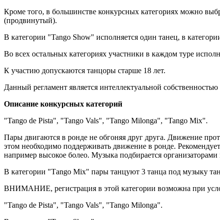
Кроме того, в большинстве конкурсных категориях можно выбрат
(продвинутый).
В категории "Tango Show" исполняется один танец, в категории
Во всех остальных категориях участники в каждом туре испол
К участию допускаются танцоры старше 18 лет.
Данный регламент является интеллектуальной собственностью 
Описание конкурсных категорий
"Tango de Pista", "Tango Vals", "Tango Milonga", "Tango Mix".
Пары двигаются в ронде не обгоняя друг друга. Движение про
этом необходимо поддерживать движение в ронде. Рекомендуетс
например высокое болео. Музыка подбирается организаторами в
В категории "Тango Mix" пары танцуют 3 танца под музыку тан
ВНИМАНИЕ, регистрация в этой категории возможна при услов
"Tango de Pista", "Tango Vals", "Tango Milonga".