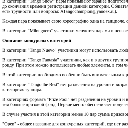
В категории "Tango Show" пары показывают заранее подготов
до окончания времени регистрации данной категории. Обязател
есть трудности или вопросы: ATangochampion@yandex.ru).
Каждая пара показывает свою хореографию одна на танцполе, о
В категории "Milonguero" участники меняются парами в неизв
Описание конкурсных категорий
В категории "Tango Nuevo" участники могут использовать любы
В категории "Tango Fantasia" участники, как и в других гру
ронду. При этом можно использовать любые элементы, в том чи
В этой категории необходимо особенно быть внимательным к 
В категории "Тango the Best" нет разделения на уровни и возр
категориях турнира.
В категориях формата "Prize Pool" нет разделения на уровни и
тем больше призовой фонд. Первое место обеспечивает получе
В случае участия в этой категории менее 10 пар сумма призов
"Open" - общее название для конкурсных категорий, где нет ра