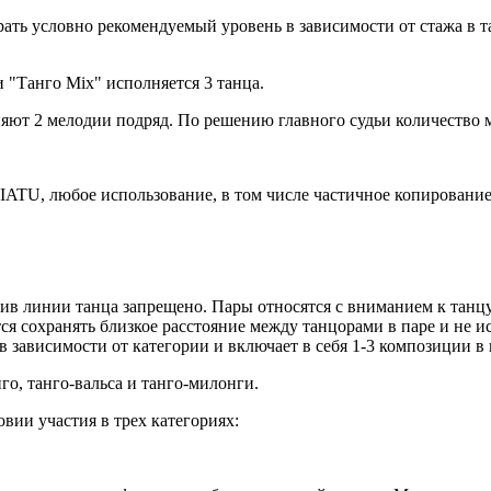
ь условно рекомендуемый уровень в зависимости от стажа в танг
 "Танго Mix" исполняется 3 танца.
няют 2 мелодии подряд. По решению главного судьи количество 
IATU, любое использование, в том числе частичное копирование
тив линии танца запрещено. Пары относятся с вниманием к тан
я сохранять близкое расстояние между танцорами в паре и не и
 зависимости от категории и включает в себя 1-3 композиции в 
го, танго-вальса и танго-милонги.
ии участия в трех категориях: