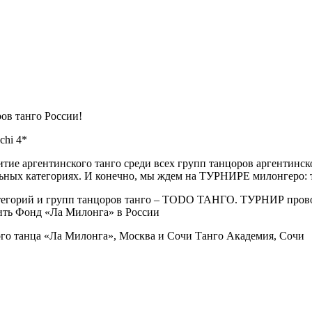
ов танго России!
chi 4*
е аргентинского танго среди всех групп танцоров аргентинског
ьных категориях. И конечно, мы ждем на ТУРНИРЕ милонгеро: та
тегорий и групп танцоров танго – TODO ТАНГО. ТУРНИР прово
дить Фонд «Ла Милонга» в России
о танца «Ла Милонга», Москва и Сочи Танго Академия, Сочи