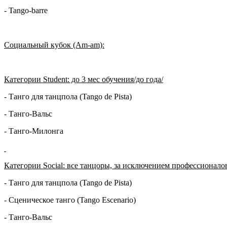
- Tango-barre
Социальный кубок (Аm-am):
Категории
Student: до 3 мес обучения/до года/
- Танго для танцпола (Tango de Pista)
- Танго-Вальс
- Танго-Милонга
Категории
Social: все танцоры, за исключением профессионало
- Танго для танцпола (Tango de Pista)
- Сценическое танго (Tango Escenario)
- Танго-Вальс