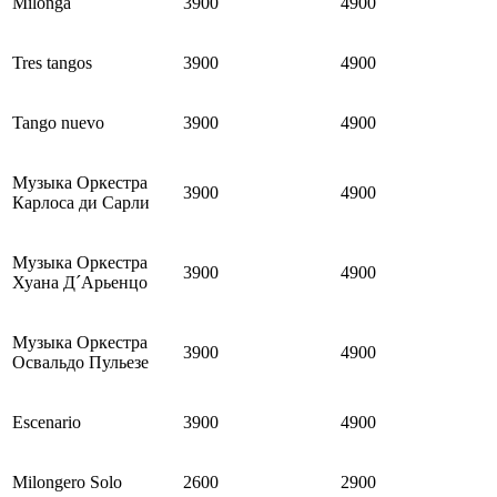
Milonga
3900
4900
Tres tangos
3900
4900
Tango nuevo
3900
4900
Музыка Оркестра
3900
4900
Карлоса ди Сарли
Музыка Оркестра
3900
4900
Хуана Д´Арьенцо
Музыка Оркестра
3900
4900
Освальдо Пульезе
Escenario
3900
4900
Milongero Solo
2600
2900