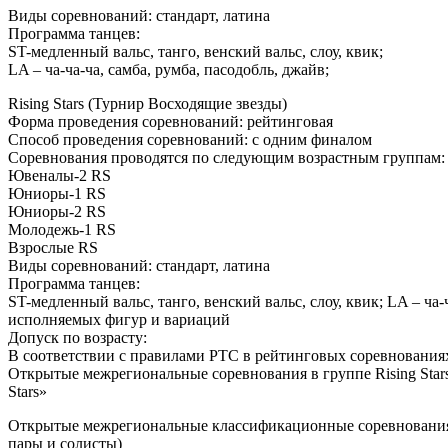
Виды соревнований: стандарт, латина
Программа танцев:
ST-медленный вальс, танго, венский вальс, слоу, квик;
LA – ча-ча-ча, самба, румба, пасодобль, джайв;
Rising Stars (Турнир Восходящие звезды)
Форма проведения соревнований: рейтинговая
Способ проведения соревнований: с одним финалом
Соревнования проводятся по следующим возрастным группам:
Ювеналы-2 RS
Юниоры-1 RS
Юниоры-2 RS
Молодежь-1 RS
Взрослые RS
Виды соревнований: стандарт, латина
Программа танцев:
ST-медленный вальс, танго, венский вальс, слоу, квик; LA – ч
исполняемых фигур и вариаций
Допуск по возрасту:
В соответствии с правилами РТС в рейтинговых соревнованиях
Открытые межрегиональные соревнования в группе Rising Sta
Stars»
Открытые межрегиональные классификационные соревнования
пары и солисты)