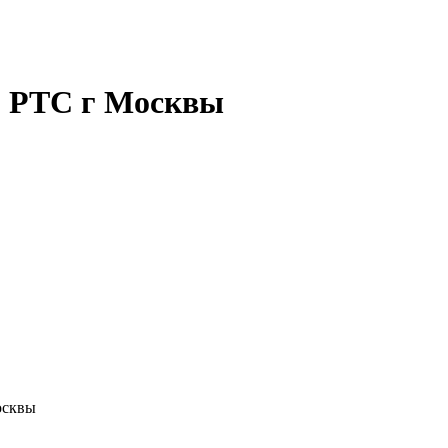
О РТС г Москвы
осквы