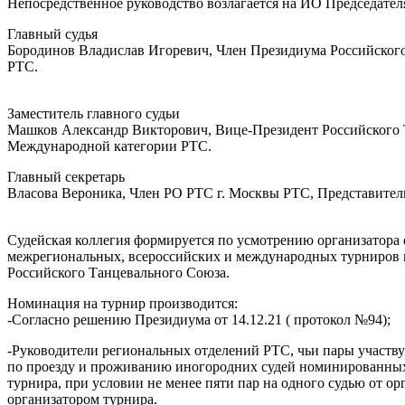
Непосредственное руководство возлагается на ИО Председате
Главный судья
Бородинов Владислав Игоревич, Член Президиума Российског
РТС.
Заместитель главного судьи
Машков Александр Викторович, Вице-Президент Российского 
Международной категории РТС.
Главный секретарь
Власова Вероника, Член РО РТС г. Москвы РТС, Представите
Судейская коллегия формируется по усмотрению организатора 
межрегиональных, всероссийских и международных турниров 
Российского Танцевального Союза.
Номинация на турнир производится:
-Согласно решению Президиума от 14.12.21 ( протокол №94);
-Руководители региональных отделений РТС, чьи пары участву
по проезду и проживанию иногородних судей номинированных о
турнира, при условии не менее пяти пар на одного судью от 
организатором турнира.