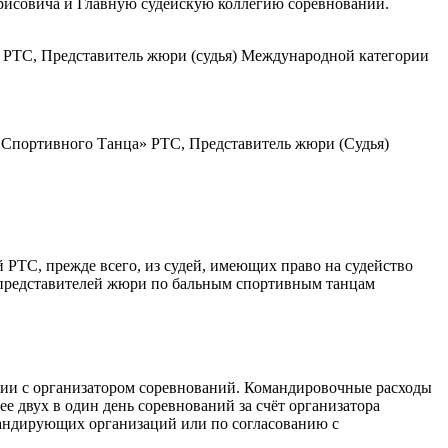
орисовича и Главную судейскую коллегию соревнований.
 РТС, Представитель жюри (судья) Международной категории
Спортивного Танца» РТС, Представитель жюри (Судья)
 РТС, прежде всего, из судей, имеющих право на судейство
 представителей жюри по бальным спортивным танцам
нии с организатором соревнований. Командировочные расходы
 двух в один день соревнований за счёт организатора
омандирующих организаций или по согласованию с