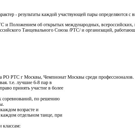
рактер - результаты каждой участвующей пары определяются с в
ТС и Положением об открытых международных, всероссийских,
сийского Танцевального Союза /РТС/ и организаций, работающи
ва РО РТС г Москвы, Чемпионат Москвы среди профессионалов.
я. т.е. лучшие 6-8 пар в
право принять участие в более
х соревнований, по решению
ы.
 каждом возрасте и
 каждом отдельном танце, при
 классам: