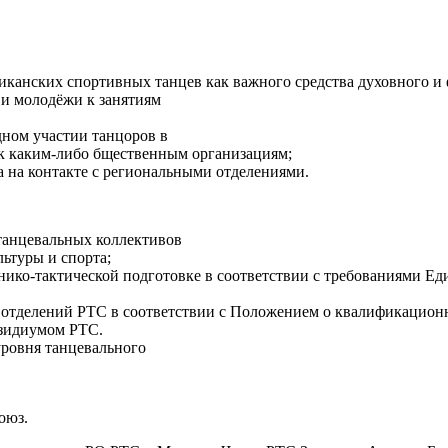
канских спортивных танцев как важного средства духовного и 
 и молодёжи к занятиям
дном участии танцоров в
к каким-либо бщественным организациям;
 на контакте с региональными отделениями.
танцевальных коллективов
ьтуры и спорта;
нико-тактической подготовке в соответствии с требованиями 
х отделений РТС в соответствии с Положением о квалификацио
езидиумом РТС.
уровня танцевального
оюз.