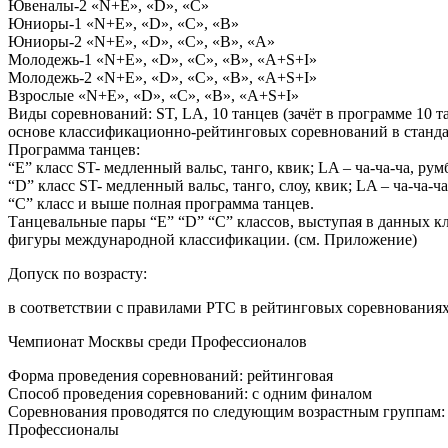
Ювеналы-2 «N+E», «D», «C»
Юниоры-1 «N+E», «D», «C», «B»
Юниоры-2 «N+E», «D», «C», «B», «A»
Молодежь-1 «N+E», «D», «C», «B», «A+S+I»
Молодежь-2 «N+E», «D», «C», «B», «A+S+I»
Взрослые «N+E», «D», «C», «B», «A+S+I»
Виды соревнований: ST, LA, 10 танцев (зачёт в программе 10 т
основе классификационно-рейтинговых соревнований в стандар
Программа танцев:
“E” класс ST- медленный вальс, танго, квик; LA – ча-ча-ча, рум
“D” класс ST- медленный вальс, танго, слоу, квик; LA – ча-ча-ча
“C” класс и выше полная программа танцев.
Танцевальные пары “E” “D” “C” классов, выступая в данных кл
фигуры международной классификации. (см. Приложение)
Допуск по возрасту:
в соответствии с правилами РТС в рейтинговых соревнованиях
Чемпионат Москвы среди Профессионалов
Форма проведения соревнований: рейтинговая
Способ проведения соревнований: с одним финалом
Соревнования проводятся по следующим возрастным группам:
Профессионалы