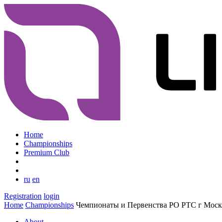
Home
Championships
Premium Club
ru
en
Registration
login
Home
Championships
Чемпионаты и Первенства РО РТС г Мос
About