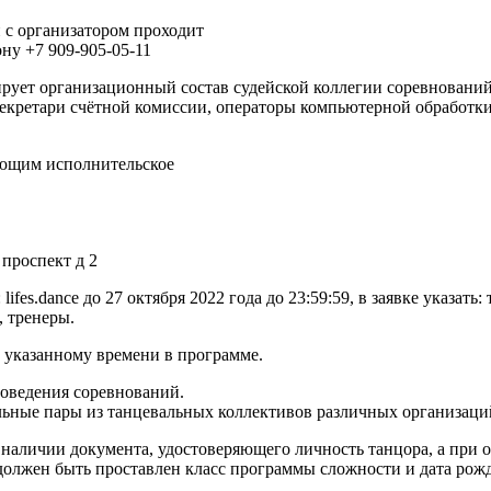
 с организатором проходит
ону +7 909-905-05-11
ует организационный состав судейской коллегии соревнований:
секретари счётной комиссии, операторы компьютерной обработки 
ающим исполнительское
проспект д 2
ifes.dance до 27 октября 2022 года до 23:59:59, в заявке указат
, тренеры.
 указанному времени в программе.
роведения соревнований.
льные пары из танцевальных коллективов различных организаций
наличии документа, удостоверяющего личность танцора, а при о
олжен быть проставлен класс программы сложности и дата рож