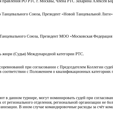
ля правления РО РТС г. Москвы, Члена РТС Захарина Алексея Б
о Танцевального Союза, Президент «Новой Танцевальной Лиги»
Танцевального Союза, Президент МОО «Московская Федерация 
ль жюри (Судья) Международной категории РТС.
соревнований при согласовании с Председателем Коллегии судей
в соответствии с Положением о квалификационных категориях
ют в данном турнире, могут номинировать судей при согласова
т регионального отделения, региональной организации не более
организации. В ином случае командировочные расходы за счёт к