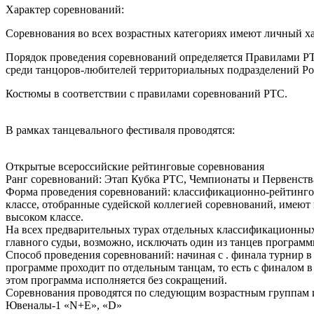
Характер соревнований:
Cоревнования во всех возрастных категориях имеют личный ха
Порядок проведения соревнований определяется Правилами Р
среди танцоров-любителей территориальных подразделений Рос
Костюмы в соответствии с правилами соревнований РТС.
В рамках танцевального фестиваля проводятся:
Открытые всероссийские рейтинговые соревнования
Ранг соревнований: Этап Кубка РТС, Чемпионаты и Первенст
Форма проведения соревнований: классификационно-рейтингова
классе, отобранные судейской коллегией соревнований, имеют 
высоком классе.
На всех предварительных турах отдельных классификационны
главного судьи, возможно, исключать один из танцев программ
Способ проведения соревнований: начиная с . финала турнир в
программе проходит по отдельным танцам, то есть с финалом в
этом программа исполняется без сокращений.
Соревнования проводятся по следующим возрастным группам и
Ювеналы-1 «N+E», «D»