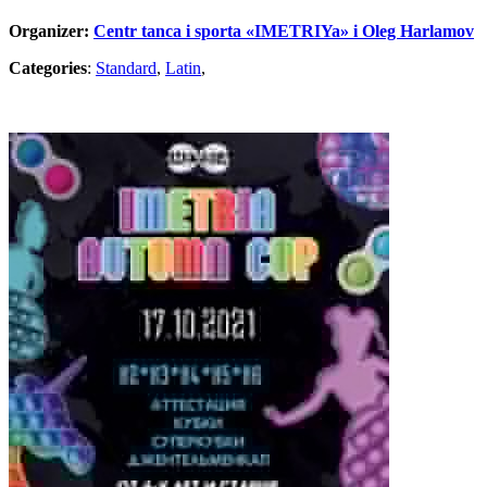
Organizer:
Centr tanca i sporta «IMETRIYa» i Oleg Harlamov
Categories
:
Standard
,
Latin
,