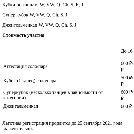
Кубки по танцам: W, VW, Q ,Ch, S, R, J​
Супер кубок W, VW, Q, Ch, S, J
Джентельменкап W, VW, Q, Ch, S, J
Стоимость участия
До 16
600 ₽/
Аттестация соло/пара
₽
500 ₽/
Кубок (1 танец) соло/пара
₽
600​ ₽/
Суперкубок (несколько танцев в зависимости от
категории)
₽
Джентальменкап
600 ₽
Льготная регистрация продлится​ до 25​ сентября​ 2021 года
включительно.​