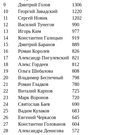
9
Дмитрий Голов
1306
10
Георгий Завадский
1220
11
Сергей Новик
1202
12
Василий Тунегов
990
13
Игорь Ким
977
14
Константин Галицын
919
15
Дмитрий Баранов
889
16
Роман Королев
826
17
Александр Пигулевский
821
18
Алекс Гордеев
812
19
Ольга Шибалова
808
20
Владимир Беспечный
798
21
Роман Гладков
780
22
Виталий Карпов
725
23
Марк Воронов
720
24
Святослав Баев
690
25
Вадим Кулаков
683
26
Евгений Черкасов
645
27
Константин Голованов
604
28
Александра Денисова
572