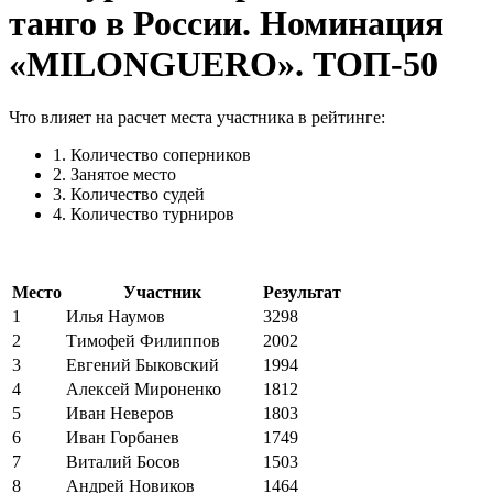
танго в России. Номинация
«MILONGUERO». ТОП-50
Что влияет на расчет места участника в рейтинге:
1. Количество соперников
2. Занятое место
3. Количество судей
4. Количество турниров
Место
Участник
Результат
1
Илья Наумов
3298
2
Тимофей Филиппов
2002
3
Евгений Быковский
1994
4
Алексей Мироненко
1812
5
Иван Неверов
1803
6
Иван Горбанев
1749
7
Виталий Босов
1503
8
Андрей Новиков
1464