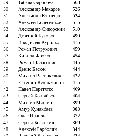
29
Tatiana Gaponova
568
30
Александр Макаров
526
31
Александр Кузнецов
524
32
Алексей Колесников
515
33
Александр Сикорский
510
34
Дмитрий Буторов
490
35
Владислав Курилко
475
36
Роман Петрукович
459
37
Кирилл Фролов
454
38
Роман Шалагинов
445
39
Денис Басюк
444
40
Михаил Васинкевич
422
41
Евгений Великжанин
415
42
Павел Перетятко
409
43
Сергей Козадёров
404
44
Михаил Мишин
399
45
Амур Кунакбаев
383
46
Олег Иванов
372
47
Сергей Белянкин
369
48
Алексей Барболин
344
49
Валерий Ланшаков
334