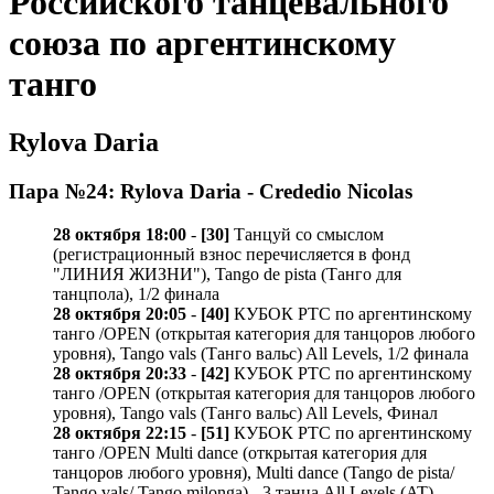
Российского танцевального
союза по аргентинскому
танго
Rylova Daria
Пара №24: Rylova Daria - Crededio Nicolas
28 октября 18:00
-
[30]
Танцуй со смыслом
(регистрационный взнос перечисляется в фонд
"ЛИНИЯ ЖИЗНИ"), Tango de pista (Танго для
танцпола), 1/2 финала
28 октября 20:05
-
[40]
КУБОК РТС по аргентинскому
танго /OPEN (открытая категория для танцоров любого
уровня), Tango vals (Танго вальс) All Levels, 1/2 финала
28 октября 20:33
-
[42]
КУБОК РТС по аргентинскому
танго /OPEN (открытая категория для танцоров любого
уровня), Tango vals (Танго вальс) All Levels, Финал
28 октября 22:15
-
[51]
КУБОК РТС по аргентинскому
танго /OPEN Multi dance (открытая категория для
танцоров любого уровня), Multi dance (Tango de pista/
Tango vals/ Tango milonga) - 3 танца All Levels (AT)