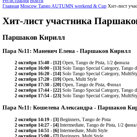
Регистрация
Войти
Главная
Moscow Tango AUTUMN weekend & Cup
Хит-лист уча
Хит-лист участника Паршак
Паршаков Кирилл
Пара №11: Маневич Елена - Паршаков Кирилл
2 октября 15:40
-
[12]
Open, Таngo de Pista, 1/2 финала
2 октября 16:00
-
[13]
Solo Tango Special Category, Tango d
2 октября 16:20
-
[14]
Solo Tango Special Category, MultiSt
2 октября 17:20
-
[19]
Open, Multi Style
2 октября 17:30
-
[20]
Open, Таngo de Pista, Финал
2 октября 17:44
-
[22]
Solo Tango Special Category, Tango d
2 октября 17:54
-
[23]
Solo Tango Special Category, MultiSt
Пара №11: Кошелева Александра - Паршаков Ки
2 октября 14:19
-
[3]
Beginners, Таngo de Pista
2 октября 14:27
-
[4]
Intermediate, Таngo de Pista, 1/2 фина
2 октября 14:51
-
[6]
Intermediate, Multi Style
2 октября 15:00
-
[7]
Beginners, Multi Style