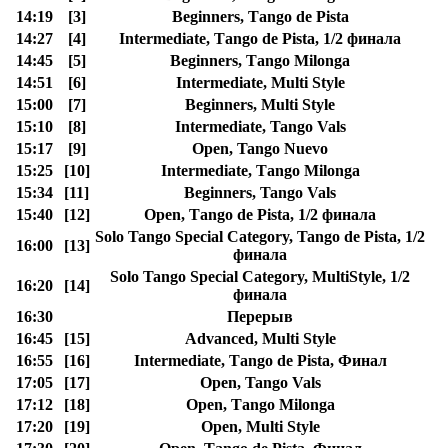
14:19
[3]
Beginners, Таngo de Pista
14:27
[4]
Intermediate, Таngo de Pista, 1/2 финала
14:45
[5]
Beginners, Тango Milonga
14:51
[6]
Intermediate, Multi Style
15:00
[7]
Beginners, Multi Style
15:10
[8]
Intermediate, Tango Vals
15:17
[9]
Open, Tango Nuevo
15:25
[10]
Intermediate, Тango Milonga
15:34
[11]
Beginners, Tango Vals
15:40
[12]
Open, Таngo de Pista, 1/2 финала
Solo Tango Special Category, Tango de Pista, 1/2
16:00
[13]
финала
Solo Tango Special Category, MultiStyle, 1/2
16:20
[14]
финала
16:30
Перерыв
16:45
[15]
Advanced, Multi Style
16:55
[16]
Intermediate, Таngo de Pista, Финал
17:05
[17]
Open, Tango Vals
17:12
[18]
Open, Тango Milonga
17:20
[19]
Open, Multi Style