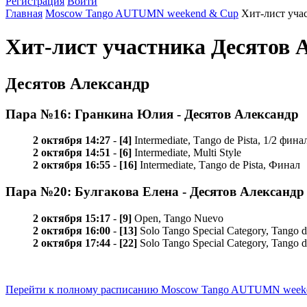
Регистрация
Войти
Главная
Moscow Tango AUTUMN weekend & Cup
Хит-лист уча
Хит-лист участника Десятов
Десятов Александр
Пара №16: Гранкина Юлия - Десятов Александр
2 октября 14:27
-
[4]
Intermediate, Таngo de Pista, 1/2 фина
2 октября 14:51
-
[6]
Intermediate, Multi Style
2 октября 16:55
-
[16]
Intermediate, Таngo de Pista, Финал
Пара №20: Булгакова Елена - Десятов Александр
2 октября 15:17
-
[9]
Open, Tango Nuevo
2 октября 16:00
-
[13]
Solo Tango Special Category, Tango d
2 октября 17:44
-
[22]
Solo Tango Special Category, Tango d
Перейти к полному расписанию Moscow Tango AUTUMN week