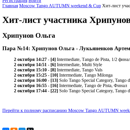
Регистрация
Войти
Главная
Moscow Tango AUTUMN weekend & Cup
Хит-лист уча
Хит-лист участника Хрипуно
Хрипунов Ольга
Пара №14: Хрипунов Ольга - Лукьяненков Арте
2 октября 14:27
-
[4]
Intermediate, Таngo de Pista, 1/2 фина
2 октября 14:51
-
[6]
Intermediate, Multi Style
2 октября 15:10
-
[8]
Intermediate, Tango Vals
2 октября 15:25
-
[10]
Intermediate, Тango Milonga
2 октября 16:00
-
[13]
Solo Tango Special Category, Tango d
2 октября 16:55
-
[16]
Intermediate, Таngo de Pista, Финал
2 октября 17:44
-
[22]
Solo Tango Special Category, Tango d
Перейти к полному расписанию Moscow Tango AUTUMN week