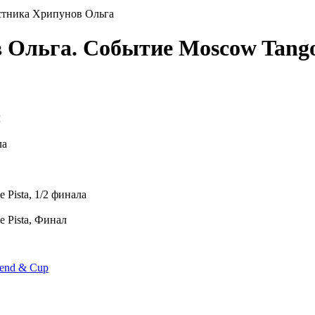
стника Хрипунов Ольга
в Ольга. Событие Moscow Ta
м
ла
e Pista, 1/2 финала
e Pista, Финал
end & Cup