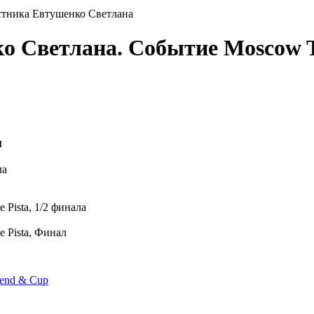
стника Евтушенко Светлана
ко Светлана. Событие Moscow
м
ла
e Pista, 1/2 финала
e Pista, Финал
end & Cup