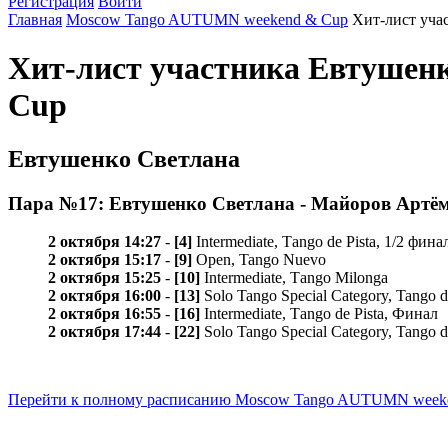
Регистрация
Войти
Главная
Moscow Tango AUTUMN weekend & Cup
Хит-лист уча
Хит-лист участника Евтушен
Cup
Евтушенко Светлана
Пара №17: Евтушенко Светлана - Майоров Артё
2 октября 14:27
-
[4]
Intermediate, Таngo de Pista, 1/2 фина
2 октября 15:17
-
[9]
Open, Tango Nuevo
2 октября 15:25
-
[10]
Intermediate, Тango Milonga
2 октября 16:00
-
[13]
Solo Tango Special Category, Tango d
2 октября 16:55
-
[16]
Intermediate, Таngo de Pista, Финал
2 октября 17:44
-
[22]
Solo Tango Special Category, Tango d
Перейти к полному расписанию Moscow Tango AUTUMN week