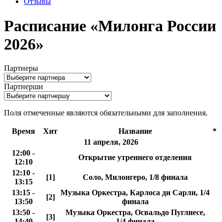
Отзывы
Расписание «Милонга России
2026»
Партнеры
Партнерши
Поля отмеченные
являются обязательными для заполнения.
Время
Хит
Название
*
11 апреля, 2026
12:00 -
Открытие утреннего отделения
12:10
12:10 -
[1]
Соло, Милонгеро, 1/8 финала
13:15
13:15 -
Музыка Оркестра, Карлосa ди Сарли, 1/4
[2]
13:50
финала
13:50 -
Музыка Оркестра, Освальдо Пуглиесе,
[3]
14:40
1/4 финала