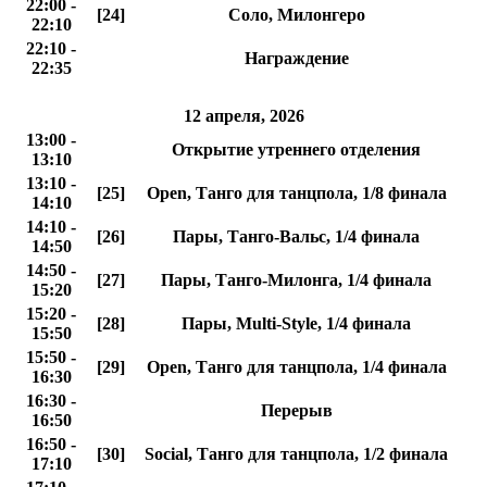
22:00 -
[24]
Соло, Милонгеро
22:10
22:10 -
Награждение
22:35
12 апреля, 2026
13:00 -
Открытие утреннего отделения
13:10
13:10 -
[25]
Open, Танго для танцпола, 1/8 финала
14:10
14:10 -
[26]
Пары, Танго-Вальс, 1/4 финала
14:50
14:50 -
[27]
Пары, Танго-Милонга, 1/4 финала
15:20
15:20 -
[28]
Пары, Multi-Style, 1/4 финала
15:50
15:50 -
[29]
Open, Танго для танцпола, 1/4 финала
16:30
16:30 -
Перерыв
16:50
16:50 -
[30]
Social, Танго для танцпола, 1/2 финала
17:10