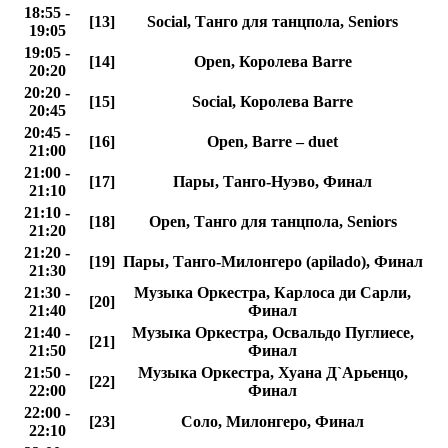
18:55 -
[13]
Social, Танго для танцпола, Seniors
19:05
19:05 -
[14]
Open, Королева Barre
20:20
20:20 -
[15]
Social, Королева Barre
20:45
20:45 -
[16]
Open, Barre – duet
21:00
21:00 -
[17]
Пары, Танго-Нуэво, Финал
21:10
21:10 -
[18]
Open, Танго для танцпола, Seniors
21:20
21:20 -
[19]
Пары, Танго-Милонгеро (apilado), Финал
21:30
21:30 -
Музыка Оркестра, Карлосa ди Сарли,
[20]
21:40
Финал
21:40 -
Музыка Оркестра, Освальдо Пуглиесе,
[21]
21:50
Финал
21:50 -
Музыка Оркестра, Хуана Д`Арьенцо,
[22]
22:00
Финал
22:00 -
[23]
Соло, Милонгеро, Финал
22:10