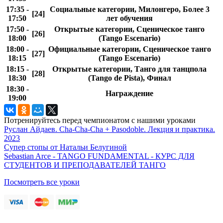
17:35 -
Социальные категории, Милонгеро, Более 3
[24]
17:50
лет обучения
17:50 -
Открытые категории, Сценическое танго
[26]
18:00
(Tango Escenario)
18:00 -
Официальные категории, Сценическое танго
[27]
18:15
(Tango Escenario)
18:15 -
Открытые категории, Танго для танцпола
[28]
18:30
(Tango de Pista), Финал
18:30 -
Награждение
19:00
Потренируйтесь перед чемпионатом с нашими уроками
Руслан Айдаев. Cha-Cha-Cha + Pasodoble. Лекция и практика.
2023
Супер стопы от Натальи Белугиной
Sebastian Arce - TANGO FUNDAMENTAL - КУРС ДЛЯ
СТУДЕНТОВ И ПРЕПОДАВАТЕЛЕЙ ТАНГО
Посмотреть все уроки