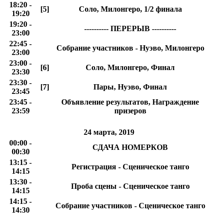
18:20 -
[5]
Соло, Милонгеро, 1/2 финала
19:20
19:20 -
---------- ПЕРЕРЫВ ----------
23:00
22:45 -
Собрание участников - Нуэво, Милонгеро
23:00
23:00 -
[6]
Соло, Милонгеро, Финал
23:30
23:30 -
[7]
Пары, Нуэво, Финал
23:45
23:45 -
Объявление результатов, Награждение
23:59
призеров
24 марта, 2019
00:00 -
СДАЧА НОМЕРКОВ
00:30
13:15 -
Регистрация - Сценическое танго
14:15
13:30 -
Проба сцены - Сценическое танго
14:15
14:15 -
Собрание участников - Сценическое танго
14:30