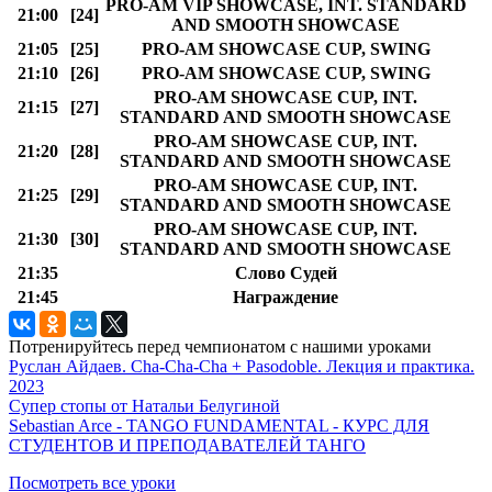
PRO-AM VIP SHOWCASE, INT. STANDARD
21:00
[24]
AND SMOOTH SHOWCASE
21:05
[25]
PRO-AM SHOWCASE CUP, SWING
21:10
[26]
PRO-AM SHOWCASE CUP, SWING
PRO-AM SHOWCASE CUP, INT.
21:15
[27]
STANDARD AND SMOOTH SHOWCASE
PRO-AM SHOWCASE CUP, INT.
21:20
[28]
STANDARD AND SMOOTH SHOWCASE
PRO-AM SHOWCASE CUP, INT.
21:25
[29]
STANDARD AND SMOOTH SHOWCASE
PRO-AM SHOWCASE CUP, INT.
21:30
[30]
STANDARD AND SMOOTH SHOWCASE
21:35
Слово Судей
21:45
Награждение
Потренируйтесь перед чемпионатом с нашими уроками
Руслан Айдаев. Cha-Cha-Cha + Pasodoble. Лекция и практика.
2023
Супер стопы от Натальи Белугиной
Sebastian Arce - TANGO FUNDAMENTAL - КУРС ДЛЯ
СТУДЕНТОВ И ПРЕПОДАВАТЕЛЕЙ ТАНГО
Посмотреть все уроки