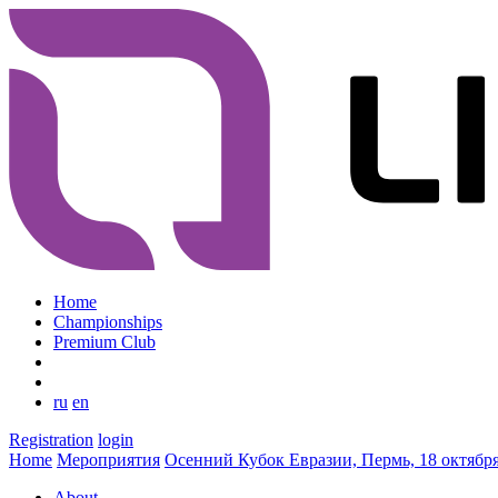
Home
Championships
Premium Club
ru
en
Registration
login
Home
Мероприятия
Осенний Кубок Евразии, Пермь, 18 октябр
About