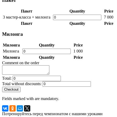
Пакет
Пакет
Quantity
Price
3 мастер-класса + милонга
7 000
Пакет
Quantity
Price
Милонга
Милонга
Quantity
Price
Милонга
1 000
Милонга
Quantity
Price
Comment on the order
Total:
Total without discounts:
Checkout
Fields marked with
are mandatory.
Потренируйтесь перед чемпионатом с нашими уроками