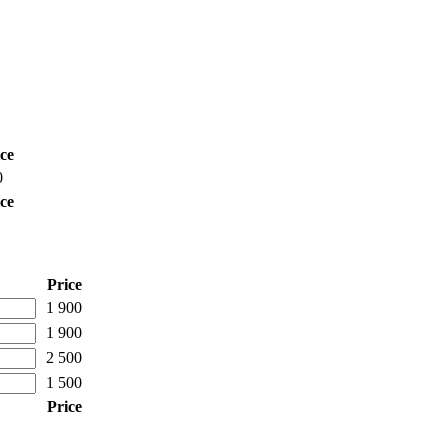
ce
0
ce
Price
1 900
1 900
2 500
1 500
Price