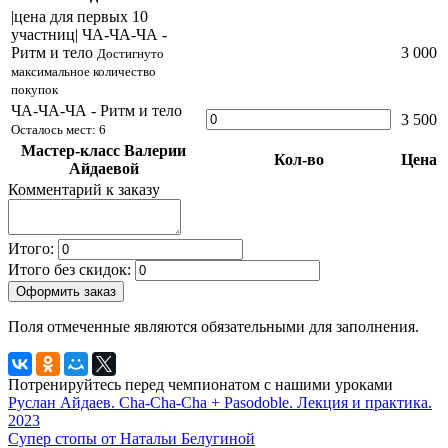
|цена для первых 10
участниц| ЧА-ЧА-ЧА -
Ритм и тело
3 000
Достигнуто
максимальное количество
покупок
ЧА-ЧА-ЧА - Ритм и тело
3 500
Осталось мест: 6
Мастер-класс Валерии
Кол-во
Цена
Айдаевой
Комментарий к заказу
Итого:
Итого без скидок:
Оформить заказ
Поля отмеченные
являются обязательными для заполнения.
Потренируйтесь перед чемпионатом с нашими уроками
Руслан Айдаев. Cha-Cha-Cha + Pasodoble. Лекция и практика.
2023
Супер стопы от Натальи Белугиной