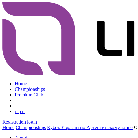
Home
Championships
Premium Club
ru
en
Registration
login
Home
Championships
Кубок Евразии по Аргентинскому танго
О
About