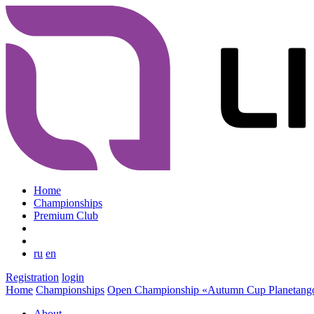
Home
Championships
Premium Club
ru
en
Registration
login
Home
Championships
Open Championship «Autumn Cup Planetang
About