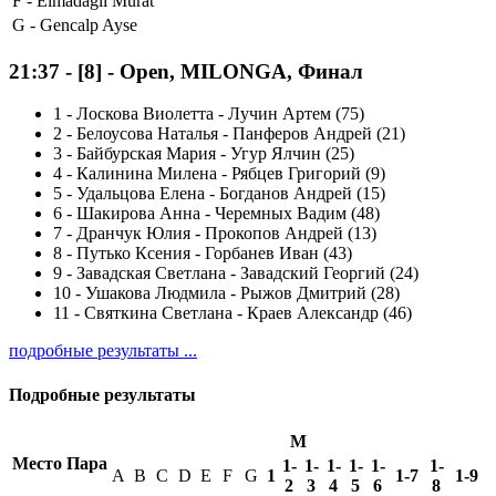
F -
Elmadagli Murat
G -
Gencalp Ayse
21:37
-
[8]
- Open, MILONGA, Финал
1
-
Лоскова Виолетта - Лучин Артем (75)
2
-
Белоусова Наталья - Панферов Андрей (21)
3
-
Байбурская Мария - Угур Ялчин (25)
4
-
Калинина Милена - Рябцев Григорий (9)
5
-
Удальцова Елена - Богданов Андрей (15)
6
-
Шакирова Анна - Черемных Вадим (48)
7
-
Дранчук Юлия - Прокопов Андрей (13)
8
-
Путько Ксения - Горбанев Иван (43)
9
-
Завадская Светлана - Завадский Георгий (24)
10
-
Ушакова Людмила - Рыжов Дмитрий (28)
11
-
Святкина Светлана - Краев Александр (46)
подробные результаты ...
Подробные результаты
M
Место
Пара
1-
1-
1-
1-
1-
1-
A
B
C
D
E
F
G
1
1-7
1-9
2
3
4
5
6
8