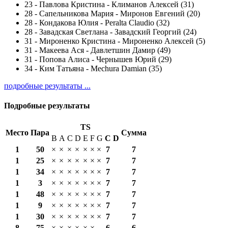
23
-
Павлова Кристина - Климанов Алексей (31)
28
-
Сапельникова Мария - Миронов Евгений (20)
28
-
Кондакова Юлия - Peralta Claudio (32)
28
-
Завадская Светлана - Завадский Георгий (24)
31
-
Мироненко Кристина - Мироненко Алексей (5)
31
-
Макеева Ася - Давлетшин Дамир (49)
31
-
Попова Алиса - Чернышев Юрий (29)
34
-
Ким Татьяна - Mechura Damian (35)
подробные результаты ...
Подробные результаты
TS
Место
Пара
Сумма
B
A
C
D
E
F
G
С
D
1
50
×
×
×
×
×
×
×
7
7
1
25
×
×
×
×
×
×
×
7
7
1
34
×
×
×
×
×
×
×
7
7
1
3
×
×
×
×
×
×
×
7
7
1
48
×
×
×
×
×
×
×
7
7
1
9
×
×
×
×
×
×
×
7
7
1
30
×
×
×
×
×
×
×
7
7
8
75
×
×
×
×
×
×
6
6