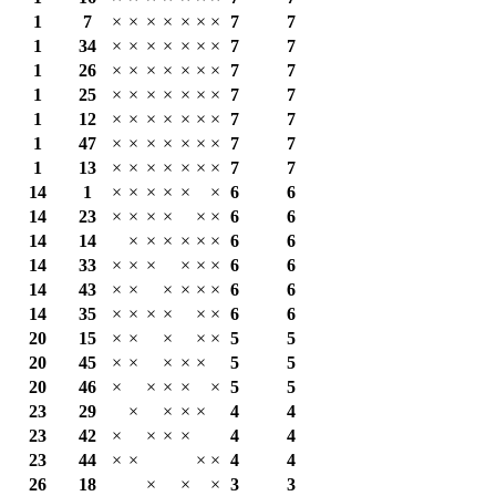
1
7
×
×
×
×
×
×
×
7
7
1
34
×
×
×
×
×
×
×
7
7
1
26
×
×
×
×
×
×
×
7
7
1
25
×
×
×
×
×
×
×
7
7
1
12
×
×
×
×
×
×
×
7
7
1
47
×
×
×
×
×
×
×
7
7
1
13
×
×
×
×
×
×
×
7
7
14
1
×
×
×
×
×
×
6
6
14
23
×
×
×
×
×
×
6
6
14
14
×
×
×
×
×
×
6
6
14
33
×
×
×
×
×
×
6
6
14
43
×
×
×
×
×
×
6
6
14
35
×
×
×
×
×
×
6
6
20
15
×
×
×
×
×
5
5
20
45
×
×
×
×
×
5
5
20
46
×
×
×
×
×
5
5
23
29
×
×
×
×
4
4
23
42
×
×
×
×
4
4
23
44
×
×
×
×
4
4
26
18
×
×
×
3
3