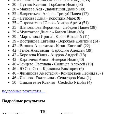
30
-
Путько Ксения - Горбанев Иван (43)
30
-
Макеева Ася - Давлетшин Дамир (49)
35
-
Лаврентьева Алёна - Тригуб Павел (17)
35
-
Петрова Юлия - Коротких Марк (8)
35
-
Сыроватская Юлия - Зайков Артём (51)
35
-
Шеповалова Вероника - Лебедев Павел (38)
39
-
Муштакова Диана - Багаев Иван (45)
39
-
Мартынова Ирина - Балан Виталий (11)
39
-
Вострякова Евгения - Воробьев Дмитрий (14)
42
-
Вознюк Анастасия - Кезин Евгений (22)
42
-
Галба Анастасия - Барболин Алексей (39)
42
-
Королева Юлия - Ануров Андрей (18)
42
-
Карпачева Анна - Неверов Иван (40)
46
-
Зайцева Светлана - Солнцев Алексей (19)
46
-
Ю Сен Сен - Кривцова Виктория (6)
46
-
Жимирова Анастасия - Кондратьев Леонид (37)
46
-
Иванова Екатерина - Сенаторов Илья (1)
50
-
Смильгевич Ксения - Crededio Nicolas (4)
подробные результаты ...
Подробные результаты
TS