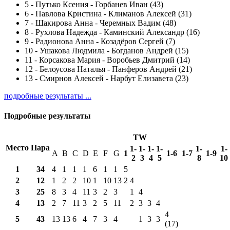
5
-
Путько Ксения - Горбанев Иван (43)
6
-
Павлова Кристина - Климанов Алексей (31)
7
-
Шакирова Анна - Черемных Вадим (48)
8
-
Рухлова Надежда - Каминский Александр (16)
9
-
Радионова Анна - Козадёров Сергей (7)
10
-
Ушакова Людмила - Богданов Андрей (15)
11
-
Корсакова Мария - Воробьев Дмитрий (14)
12
-
Белоусова Наталья - Панферов Андрей (21)
13
-
Смирнов Алексей - Нарбут Елизавета (23)
подробные результаты ...
Подробные результаты
TW
Место
Пара
1-
1-
1-
1-
1-
1-
A
B
C
D
E
F
G
1
1-6
1-7
1-9
2
3
4
5
8
10
1
34
4
1
1
1
6
1
1
5
2
12
1
2
2
10
1
10
13
2
4
3
25
8
3
4
11
3
2
3
1
4
4
13
2
7
11
3
2
5
11
2
3
3
4
4
5
43
13
13
6
4
7
3
4
1
3
3
(17)