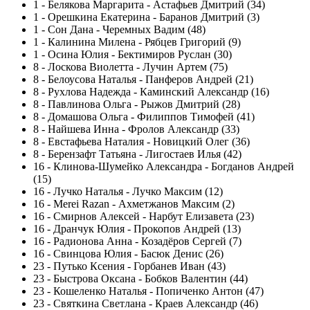
1
-
Белякова Маргарита - Астафьев Дмитрий (34)
1
-
Орешкина Екатерина - Баранов Дмитрий (3)
1
-
Сон Дана - Черемных Вадим (48)
1
-
Калинина Милена - Рябцев Григорий (9)
1
-
Осина Юлия - Бектимиров Руслан (30)
8
-
Лоскова Виолетта - Лучин Артем (75)
8
-
Белоусова Наталья - Панферов Андрей (21)
8
-
Рухлова Надежда - Каминский Александр (16)
8
-
Павлинова Ольга - Рыжов Дмитрий (28)
8
-
Домашова Ольга - Филиппов Тимофей (41)
8
-
Найшева Инна - Фролов Александр (33)
8
-
Евстафьева Наталия - Новицкий Олег (36)
8
-
Берензафт Татьяна - Лигостаев Илья (42)
16
-
Клинова-Шумейко Александра - Богданов Андрей
(15)
16
-
Лучко Наталья - Лучко Максим (12)
16
-
Merei Razan - Ахметжанов Максим (2)
16
-
Смирнов Алексей - Нарбут Елизавета (23)
16
-
Дранчук Юлия - Прокопов Андрей (13)
16
-
Радионова Анна - Козадёров Сергей (7)
16
-
Свинцова Юлия - Басюк Денис (26)
23
-
Путько Ксения - Горбанев Иван (43)
23
-
Быстрова Оксана - Бобков Валентин (44)
23
-
Кошеленко Наталья - Попиченко Антон (47)
23
-
Святкина Светлана - Краев Александр (46)