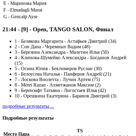
E -
Маринова Мария
F -
Elmadagli Murat
G -
Gencalp Ayse
21:44
-
[9]
- Open, TANGO SALON, Финал
1
-
Белякова Маргарита - Астафьев Дмитрий (34)
2
-
Сон Дана - Черемных Вадим (48)
3
-
Березина Александра - Малетин Илья (50)
4
-
Клинова-Шумейко Александра - Богданов Андрей
(15)
5
-
Осина Юлия - Бектимиров Руслан (30)
6
-
Белоусова Наталья - Панферов Андрей (21)
7
-
Лоскова Виолетта - Лучин Артем (75)
8
-
Merei Razan - Ахметжанов Максим (2)
9
-
Берензафт Татьяна - Лигостаев Илья (42)
10
-
Орешкина Екатерина - Баранов Дмитрий (3)
подробные результаты ...
Подробные результаты
TS
Место
Пара