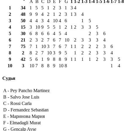
A
B
C
D
E
F
G
1
1-2
1-3
1-4
1-5
1-6
1-7
1-8
1
34
1
5
5
1
2
3
1
3
4
2
48
9
9
4
2
1
2
3
1
3
4
3
50
4
4
3
4
10
4
6
1
5
4
15
3
10
9
5
5
1
2
1
2
3
3
5
5
30
6
8
6
6
4
5
4
2
3
6
6
21
2
3
2
7
6
7
10
2
3
3
3
4
7
75
7
1
10
3
7
6
7
1
1
2
2
2
3
6
8
2
8
2
7
10
3
9
5
1
2
2
3
3
4
9
42
5
6
1
9
8
8
9
1
1
1
1
2
3
3
5
10
3
10
7
8
8
9
10
8
1
4
Судьи
A -
Pey Pancho Martinez
B -
Salvo Jose Luis
C -
Rossi Carla
D -
Fernandez Sebastian
E -
Маринова Мария
F -
Elmadagli Murat
G -
Gencalp Ayse