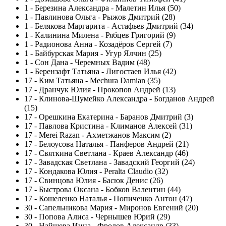
1
-
Березина Александра - Малетин Илья (50)
1
-
Павлинова Ольга - Рыжов Дмитрий (28)
1
-
Белякова Маргарита - Астафьев Дмитрий (34)
1
-
Калинина Милена - Рябцев Григорий (9)
1
-
Радионова Анна - Козадёров Сергей (7)
1
-
Байбурская Мария - Угур Ялчин (25)
1
-
Сон Дана - Черемных Вадим (48)
1
-
Берензафт Татьяна - Лигостаев Илья (42)
17
-
Ким Татьяна - Mechura Damian (35)
17
-
Дранчук Юлия - Прокопов Андрей (13)
17
-
Клинова-Шумейко Александра - Богданов Андрей
(15)
17
-
Орешкина Екатерина - Баранов Дмитрий (3)
17
-
Павлова Кристина - Климанов Алексей (31)
17
-
Merei Razan - Ахметжанов Максим (2)
17
-
Белоусова Наталья - Панферов Андрей (21)
17
-
Святкина Светлана - Краев Александр (46)
17
-
Завадская Светлана - Завадский Георгий (24)
17
-
Кондакова Юлия - Peralta Claudio (32)
17
-
Свинцова Юлия - Басюк Денис (26)
17
-
Быстрова Оксана - Бобков Валентин (44)
17
-
Кошеленко Наталья - Попиченко Антон (47)
30
-
Сапельникова Мария - Миронов Евгений (20)
30
-
Попова Алиса - Чернышев Юрий (29)
30
-
Найшева Инна - Фролов Александр (33)