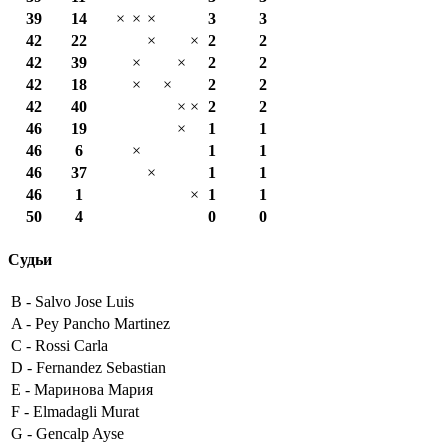
39
14
×
×
×
3
3
42
22
×
×
2
2
42
39
×
×
2
2
42
18
×
×
2
2
42
40
×
×
2
2
46
19
×
1
1
46
6
×
1
1
46
37
×
1
1
46
1
×
1
1
50
4
0
0
Судьи
B -
Salvo Jose Luis
A -
Pey Pancho Martinez
C -
Rossi Carla
D -
Fernandez Sebastian
E -
Маринова Мария
F -
Elmadagli Murat
G -
Gencalp Ayse