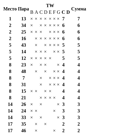
TW
Место
Пара
Сумма
B
A
C
D
E
F
G
С
D
1
13
×
×
×
×
×
×
×
7
7
2
34
×
×
×
×
×
×
6
6
2
25
×
×
×
×
×
×
6
6
2
16
×
×
×
×
×
×
6
6
5
43
×
×
×
×
×
5
5
5
14
×
×
×
×
×
5
5
5
12
×
×
×
×
×
5
5
8
23
×
×
×
×
4
4
8
48
×
×
×
×
4
4
8
7
×
×
×
×
4
4
8
31
×
×
×
×
4
4
8
15
×
×
×
×
4
4
8
21
×
×
×
×
4
4
14
26
×
×
×
3
3
14
24
×
×
×
3
3
14
33
×
×
×
3
3
17
35
×
×
2
2
17
46
×
×
2
2