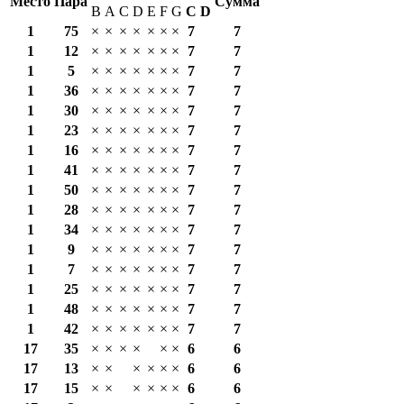
Место
Пара
Сумма
B
A
C
D
E
F
G
С
D
1
75
×
×
×
×
×
×
×
7
7
1
12
×
×
×
×
×
×
×
7
7
1
5
×
×
×
×
×
×
×
7
7
1
36
×
×
×
×
×
×
×
7
7
1
30
×
×
×
×
×
×
×
7
7
1
23
×
×
×
×
×
×
×
7
7
1
16
×
×
×
×
×
×
×
7
7
1
41
×
×
×
×
×
×
×
7
7
1
50
×
×
×
×
×
×
×
7
7
1
28
×
×
×
×
×
×
×
7
7
1
34
×
×
×
×
×
×
×
7
7
1
9
×
×
×
×
×
×
×
7
7
1
7
×
×
×
×
×
×
×
7
7
1
25
×
×
×
×
×
×
×
7
7
1
48
×
×
×
×
×
×
×
7
7
1
42
×
×
×
×
×
×
×
7
7
17
35
×
×
×
×
×
×
6
6
17
13
×
×
×
×
×
×
6
6
17
15
×
×
×
×
×
×
6
6