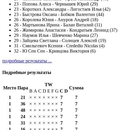
23
-
Попова Алиса - Чернышев Юрий (29)
23
-
Коротких Александра - Лигостаев Илья (42)
23
-
Быстрова Оксана - Бобков Валентин (44)
26
-
Королева Юлия - Ануров Андрей (18)
26
-
Мартынова Ирина - Балан Виталий (11)
26
-
Жимирова Анастасия - Кондратьев Леонид (37)
29
-
Наумов Илья - Шевченко Марина (27)
29
-
Зайцева Светлана - Солнцев Алексей (19)
31
-
Смильгевич Ксения - Crededio Nicolas (4)
32
-
Ю Сен Сен - Кривцова Виктория (6)
подробные результаты ...
Подробные результаты
TW
Место
Пара
Сумма
B
A
C
D
E
F
G
С
D
1
21
×
×
×
×
×
×
×
7
7
1
36
×
×
×
×
×
×
×
7
7
1
48
×
×
×
×
×
×
×
7
7
1
24
×
×
×
×
×
×
×
7
7
1
31
×
×
×
×
×
×
×
7
7
1
16
×
×
×
×
×
×
×
7
7