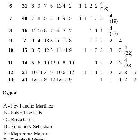
4
6
31
6
9
7
6
13
4
2
1
1
2
2
(18)
4
7
48
7
8
5
2
8
9
5
1
1
1
3
3
(19)
4
8
16
11
10
8
7
4
7
7
1
1
1
(25)
9
7
9
4
13
8
5
12
8
1
2
2
2
4
4
10
15
3
5
12
5
11
11
9
1
1
3
3
3
3
(22)
4
11
14
5
6
10
13
9
8
10
1
2
2
3
(28)
12
21
10
11
3
9
10
6
12
1
1
1
2
2
2
3
5
13
23
12
12
9
12
12
13
6
1
1
1
2
2
Судьи
A -
Pey Pancho Martinez
B -
Salvo Jose Luis
C -
Rossi Carla
D -
Fernandez Sebastian
E -
Маринова Мария