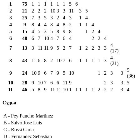
1
75
1
1
1
1
1
1
5
6
2
21
2
2
2
10
3
3
11
3
5
3
25
7
3
5
3
2
4
3
1
4
4
9
8
4
4
8
4
8
2
1
1
4
5
15
4
5
3
5
8
9
8
1
2
4
6
48
6
7
10
4
7
6
4
2
2
4
4
7
13
3
11
11
9
5
2
7
1
2
2
3
3
(17)
4
8
43
11
6
8
2
10
7
6
1
1
1
1
3
(21)
5
9
24
10
9
6
7
9
5
10
1
2
3
3
(36)
10
28
9
10
7
6
6
11
9
2
3
3
5
11
46
5
8
9
11
11
10
1
1
1
1
1
2
2
2
3
4
Судьи
A -
Pey Pancho Martinez
B -
Salvo Jose Luis
C -
Rossi Carla
D -
Fernandez Sebastian