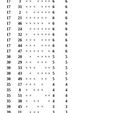
17
3
×
×
×
×
×
×
6
6
17
31
×
×
×
×
×
×
6
6
17
2
×
×
×
×
×
×
6
6
17
21
×
×
×
×
×
×
6
6
17
46
×
×
×
×
×
×
6
6
17
24
×
×
×
×
×
×
6
6
17
32
×
×
×
×
×
×
6
6
17
26
×
×
×
×
×
×
6
6
17
44
×
×
×
×
×
×
6
6
17
47
×
×
×
×
×
×
6
6
30
20
×
×
×
×
×
5
5
30
29
×
×
×
×
×
5
5
30
33
×
×
×
×
×
5
5
30
43
×
×
×
×
×
5
5
30
49
×
×
×
×
×
5
5
35
17
×
×
×
×
4
4
35
8
×
×
×
×
4
4
35
51
×
×
×
×
4
4
35
38
×
×
×
×
4
4
39
45
×
×
×
3
3
39
11
×
×
×
3
3