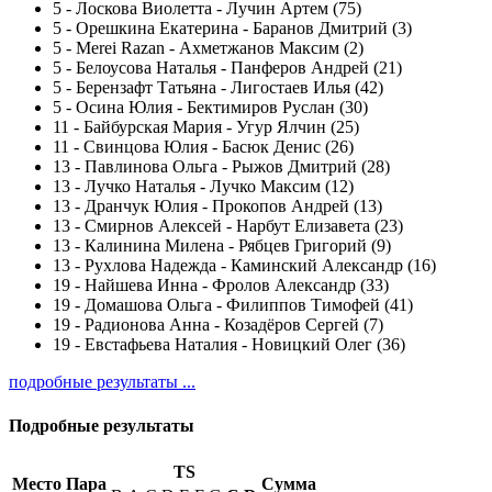
5
-
Лоскова Виолетта - Лучин Артем (75)
5
-
Орешкина Екатерина - Баранов Дмитрий (3)
5
-
Merei Razan - Ахметжанов Максим (2)
5
-
Белоусова Наталья - Панферов Андрей (21)
5
-
Берензафт Татьяна - Лигостаев Илья (42)
5
-
Осина Юлия - Бектимиров Руслан (30)
11
-
Байбурская Мария - Угур Ялчин (25)
11
-
Свинцова Юлия - Басюк Денис (26)
13
-
Павлинова Ольга - Рыжов Дмитрий (28)
13
-
Лучко Наталья - Лучко Максим (12)
13
-
Дранчук Юлия - Прокопов Андрей (13)
13
-
Смирнов Алексей - Нарбут Елизавета (23)
13
-
Калинина Милена - Рябцев Григорий (9)
13
-
Рухлова Надежда - Каминский Александр (16)
19
-
Найшева Инна - Фролов Александр (33)
19
-
Домашова Ольга - Филиппов Тимофей (41)
19
-
Радионова Анна - Козадёров Сергей (7)
19
-
Евстафьева Наталия - Новицкий Олег (36)
подробные результаты ...
Подробные результаты
TS
Место
Пара
Сумма