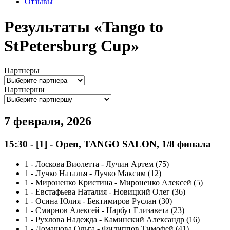
Отзывы
Результаты «Tango to
StPetersburg Cup»
Партнеры
Партнерши
7 февраля, 2026
15:30
-
[1]
- Open, TANGO SALON, 1/8 финала
1
-
Лоскова Виолетта - Лучин Артем (75)
1
-
Лучко Наталья - Лучко Максим (12)
1
-
Мироненко Кристина - Мироненко Алексей (5)
1
-
Евстафьева Наталия - Новицкий Олег (36)
1
-
Осина Юлия - Бектимиров Руслан (30)
1
-
Смирнов Алексей - Нарбут Елизавета (23)
1
-
Рухлова Надежда - Каминский Александр (16)
1
-
Домашова Ольга - Филиппов Тимофей (41)