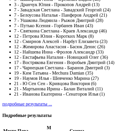
3
-
Дранчук Юлия - Прокопов Андрей (13)
7
-
Завадская Светлана - Завадский Георгий (24)
7
-
Белоусова Наталья - Панферов Андрей (21)
7
-
Ушакова Людмила - Рыжов Дмитрий (28)
7
-
Путько Ксения - Горбанев Иван (43)
7
-
Святкина Светлана - Краев Александр (46)
12
-
Петрова Юлия - Коротких Марк (8)
12
-
Смирнов Алексей - Нарбут Елизавета (23)
12
-
Жимирова Анастасия - Басюк Денис (26)
12
-
Найшева Инна - Фролов Александр (33)
12
-
Евстафьева Наталия - Новицкий Олег (36)
17
-
Вострякова Евгения - Воробьев Дмитрий (14)
17
-
Чарнецкая Светлана - Баранов Дмитрий (3)
19
-
Ким Татьяна - Mechura Damian (35)
19
-
Наумов Илья - Шевченко Марина (27)
21
-
Ю Сен Сен - Кривцова Виктория (6)
21
-
Мартынова Ирина - Балан Виталий (11)
21
-
Иванова Екатерина - Сенаторов Илья (1)
подробные результаты ...
Подробные результаты
M
Место
Пара
Сумма