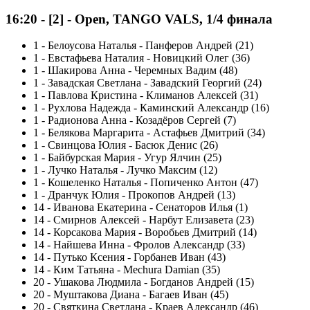
16:20
-
[2]
- Open, TANGO VALS, 1/4 финала
1
-
Белоусова Наталья - Панферов Андрей (21)
1
-
Евстафьева Наталия - Новицкий Олег (36)
1
-
Шакирова Анна - Черемных Вадим (48)
1
-
Завадская Светлана - Завадский Георгий (24)
1
-
Павлова Кристина - Климанов Алексей (31)
1
-
Рухлова Надежда - Каминский Александр (16)
1
-
Радионова Анна - Козадёров Сергей (7)
1
-
Белякова Маргарита - Астафьев Дмитрий (34)
1
-
Свинцова Юлия - Басюк Денис (26)
1
-
Байбурская Мария - Угур Ялчин (25)
1
-
Лучко Наталья - Лучко Максим (12)
1
-
Кошеленко Наталья - Попиченко Антон (47)
1
-
Дранчук Юлия - Прокопов Андрей (13)
14
-
Иванова Екатерина - Сенаторов Илья (1)
14
-
Смирнов Алексей - Нарбут Елизавета (23)
14
-
Корсакова Мария - Воробьев Дмитрий (14)
14
-
Найшева Инна - Фролов Александр (33)
14
-
Путько Ксения - Горбанев Иван (43)
14
-
Ким Татьяна - Mechura Damian (35)
20
-
Ушакова Людмила - Богданов Андрей (15)
20
-
Муштакова Диана - Багаев Иван (45)
20
-
Святкина Светлана - Краев Александр (46)