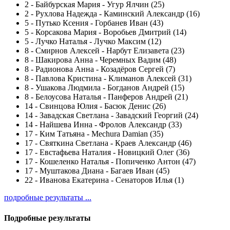
2
-
Байбурская Мария - Угур Ялчин (25)
2
-
Рухлова Надежда - Каминский Александр (16)
5
-
Путько Ксения - Горбанев Иван (43)
5
-
Корсакова Мария - Воробьев Дмитрий (14)
5
-
Лучко Наталья - Лучко Максим (12)
8
-
Смирнов Алексей - Нарбут Елизавета (23)
8
-
Шакирова Анна - Черемных Вадим (48)
8
-
Радионова Анна - Козадёров Сергей (7)
8
-
Павлова Кристина - Климанов Алексей (31)
8
-
Ушакова Людмила - Богданов Андрей (15)
8
-
Белоусова Наталья - Панферов Андрей (21)
14
-
Свинцова Юлия - Басюк Денис (26)
14
-
Завадская Светлана - Завадский Георгий (24)
14
-
Найшева Инна - Фролов Александр (33)
17
-
Ким Татьяна - Mechura Damian (35)
17
-
Святкина Светлана - Краев Александр (46)
17
-
Евстафьева Наталия - Новицкий Олег (36)
17
-
Кошеленко Наталья - Попиченко Антон (47)
17
-
Муштакова Диана - Багаев Иван (45)
22
-
Иванова Екатерина - Сенаторов Илья (1)
подробные результаты ...
Подробные результаты