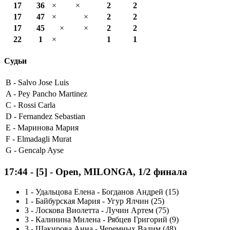
17
36
×
×
2
2
17
47
×
×
2
2
17
45
×
×
2
2
22
1
×
1
1
Судьи
B -
Salvo Jose Luis
A -
Pey Pancho Martinez
C -
Rossi Carla
D -
Fernandez Sebastian
E -
Маринова Мария
F -
Elmadagli Murat
G -
Gencalp Ayse
17:44
-
[5]
- Open, MILONGA, 1/2 финала
1
-
Удальцова Елена - Богданов Андрей (15)
1
-
Байбурская Мария - Угур Ялчин (25)
3
-
Лоскова Виолетта - Лучин Артем (75)
3
-
Калинина Милена - Рябцев Григорий (9)
3
-
Шакирова Анна - Черемных Вадим (48)