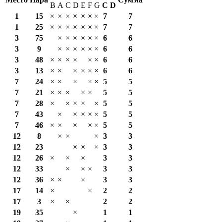
B
A
C
D
E
F
G
С
D
1
15
×
×
×
×
×
×
×
7
7
1
25
×
×
×
×
×
×
×
7
7
3
75
×
×
×
×
×
×
6
6
3
9
×
×
×
×
×
×
6
6
3
48
×
×
×
×
×
×
6
6
3
13
×
×
×
×
×
×
6
6
7
24
×
×
×
×
×
5
5
7
21
×
×
×
×
×
5
5
7
28
×
×
×
×
×
5
5
7
43
×
×
×
×
×
5
5
7
46
×
×
×
×
×
5
5
12
8
×
×
×
3
3
12
23
×
×
×
3
3
12
26
×
×
×
3
3
12
33
×
×
×
3
3
12
36
×
×
×
3
3
17
14
×
×
2
2
17
3
×
×
2
2
19
35
×
1
1