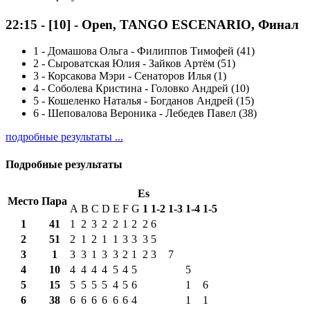
22:15
-
[10]
- Open, TANGO ESCENARIO, Финал
1
-
Домашова Ольга - Филиппов Тимофей (41)
2
-
Сыроватская Юлия - Зайков Артём (51)
3
-
Корсакова Мэри - Сенаторов Илья (1)
4
-
Соболева Кристина - Головко Андрей (10)
5
-
Кошеленко Наталья - Богданов Андрей (15)
6
-
Шеповалова Вероника - Лебедев Павел (38)
подробные результаты ...
Подробные результаты
Es
Место
Пара
A
B
C
D
E
F
G
1
1-2
1-3
1-4
1-5
1
41
1
2
3
2
2
1
2
2
6
2
51
2
1
2
1
1
3
3
3
5
3
1
3
3
1
3
3
2
1
2
3
7
4
10
4
4
4
4
5
4
5
5
5
15
5
5
5
5
4
5
6
1
6
6
38
6
6
6
6
6
6
4
1
1