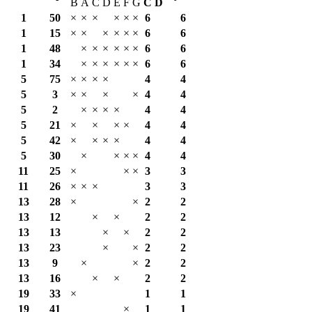
B
A
C
D
E
F
G
С
D
1
50
×
×
×
×
×
×
6
6
1
15
×
×
×
×
×
×
6
6
1
48
×
×
×
×
×
×
6
6
1
34
×
×
×
×
×
×
6
6
5
75
×
×
×
×
4
4
5
3
×
×
×
×
4
4
5
2
×
×
×
×
4
4
5
21
×
×
×
×
4
4
5
42
×
×
×
×
4
4
5
30
×
×
×
×
4
4
11
25
×
×
×
3
3
11
26
×
×
×
3
3
13
28
×
×
2
2
13
12
×
×
2
2
13
13
×
×
2
2
13
23
×
×
2
2
13
9
×
×
2
2
13
16
×
×
2
2
19
33
×
1
1
19
41
×
1
1