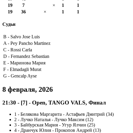
19
7
×
1
1
19
36
×
1
1
Судьи
B -
Salvo Jose Luis
A -
Pey Pancho Martinez
C -
Rossi Carla
D -
Fernandez Sebastian
E -
Маринова Мария
F -
Elmadagli Murat
G -
Gencalp Ayse
8 февраля, 2026
21:30
-
[7]
- Open, TANGO VALS, Финал
1
-
Белякова Маргарита - Астафьев Дмитрий (34)
2
-
Лучко Наталья - Лучко Максим (12)
3
-
Байбурская Мария - Угур Ялчин (25)
4
-
Дранчук Юлия - Прокопов Андрей (13)