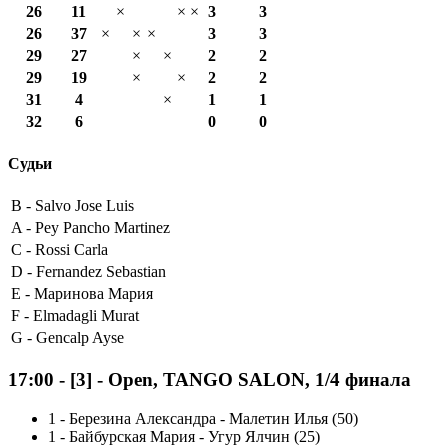
26
11
×
×
×
3
3
26
37
×
×
×
3
3
29
27
×
×
2
2
29
19
×
×
2
2
31
4
×
1
1
32
6
0
0
Судьи
B -
Salvo Jose Luis
A -
Pey Pancho Martinez
C -
Rossi Carla
D -
Fernandez Sebastian
E -
Маринова Мария
F -
Elmadagli Murat
G -
Gencalp Ayse
17:00
-
[3]
- Open, TANGO SALON, 1/4 финала
1
-
Березина Александра - Малетин Илья (50)
1
-
Байбурская Мария - Угур Ялчин (25)