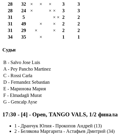
28
32
×
×
×
3
3
28
24
×
×
×
3
3
31
5
×
×
2
2
31
49
×
×
2
2
31
29
×
×
2
2
34
35
×
1
1
Судьи
B -
Salvo Jose Luis
A -
Pey Pancho Martinez
C -
Rossi Carla
D -
Fernandez Sebastian
E -
Маринова Мария
F -
Elmadagli Murat
G -
Gencalp Ayse
17:30
-
[4]
- Open, TANGO VALS, 1/2 финала
1
-
Дранчук Юлия - Прокопов Андрей (13)
2
-
Белякова Маргарита - Астафьев Дмитрий (34)