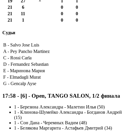
19
27
×
1
1
21
6
0
0
21
11
0
0
21
1
0
0
Судьи
B -
Salvo Jose Luis
A -
Pey Pancho Martinez
C -
Rossi Carla
D -
Fernandez Sebastian
E -
Маринова Мария
F -
Elmadagli Murat
G -
Gencalp Ayse
17:58
-
[6]
- Open, TANGO SALON, 1/2 финала
1
-
Березина Александра - Малетин Илья (50)
1
-
Клинова-Шумейко Александра - Богданов Андрей
(15)
1
-
Сон Дана - Черемных Вадим (48)
1
-
Белякова Маргарита - Астафьев Дмитрий (34)