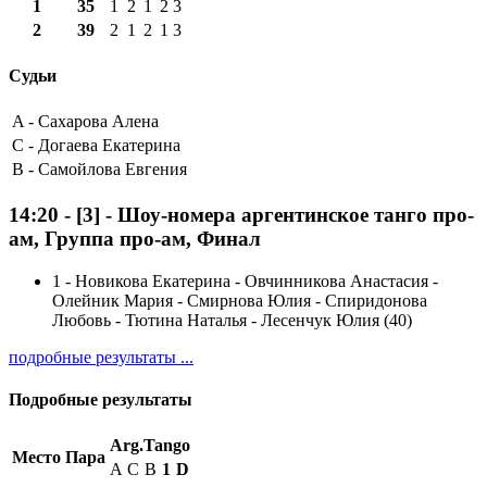
1
35
1
2
1
2
3
2
39
2
1
2
1
3
Судьи
A -
Сахарова Алена
C -
Догаева Екатерина
B -
Самойлова Евгения
14:20
-
[3]
- Шоу-номера аргентинское танго про-
ам, Группа про-ам, Финал
1
-
Новикова Екатерина - Овчинникова Анастасия -
Олейник Мария - Смирнова Юлия - Спиридонова
Любовь - Тютина Наталья - Лесенчук Юлия (40)
подробные результаты ...
Подробные результаты
Arg.Tango
Место
Пара
A
C
B
1
D