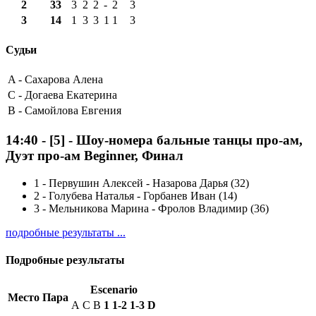
2
33
3
2
2
-
2
3
3
14
1
3
3
1
1
3
Судьи
A -
Сахарова Алена
C -
Догаева Екатерина
B -
Самойлова Евгения
14:40
-
[5]
- Шоу-номера бальные танцы про-ам,
Дуэт про-ам Beginner, Финал
1
-
Первушин Алексей - Назарова Дарья (32)
2
-
Голубева Наталья - Горбанев Иван (14)
3
-
Мельникова Марина - Фролов Владимир (36)
подробные результаты ...
Подробные результаты
Escenario
Место
Пара
A
C
B
1
1-2
1-3
D