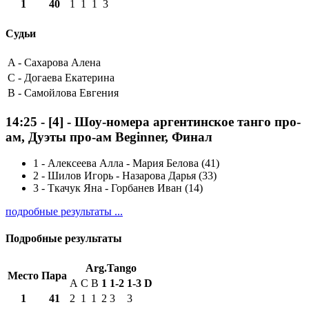
1
40
1
1
1
3
Судьи
A -
Сахарова Алена
C -
Догаева Екатерина
B -
Самойлова Евгения
14:25
-
[4]
- Шоу-номера аргентинское танго про-
ам, Дуэты про-ам Beginner, Финал
1
-
Алексеева Алла - Мария Белова (41)
2
-
Шилов Игорь - Назарова Дарья (33)
3
-
Ткачук Яна - Горбанев Иван (14)
подробные результаты ...
Подробные результаты
Arg.Tango
Место
Пара
A
C
B
1
1-2
1-3
D
1
41
2
1
1
2
3
3