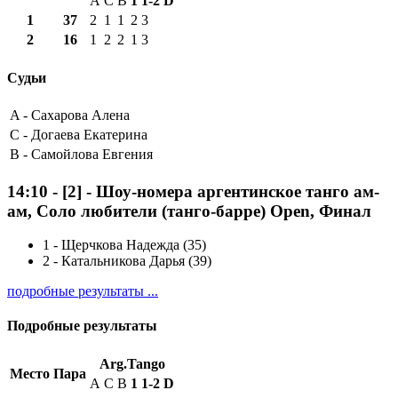
A
C
B
1
1-2
D
1
37
2
1
1
2
3
2
16
1
2
2
1
3
Судьи
A -
Сахарова Алена
C -
Догаева Екатерина
B -
Самойлова Евгения
14:10
-
[2]
- Шоу-номера аргентинское танго ам-
ам, Соло любители (танго-барре) Open, Финал
1
-
Щерчкова Надежда (35)
2
-
Катальникова Дарья (39)
подробные результаты ...
Подробные результаты
Arg.Tango
Место
Пара
A
C
B
1
1-2
D