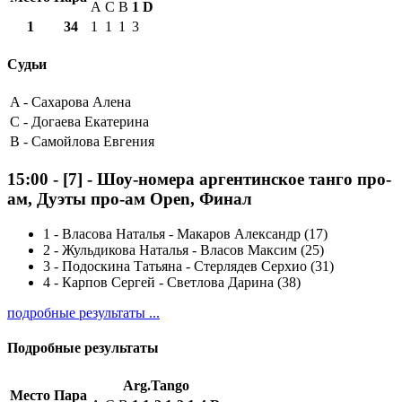
A
C
B
1
D
1
34
1
1
1
3
Судьи
A -
Сахарова Алена
C -
Догаева Екатерина
B -
Самойлова Евгения
15:00
-
[7]
- Шоу-номера аргентинское танго про-
ам, Дуэты про-ам Open, Финал
1
-
Власова Наталья - Макаров Александр (17)
2
-
Жульдикова Наталья - Власов Максим (25)
3
-
Подоскина Татьяна - Стерлядев Серхио (31)
4
-
Карпов Сергей - Светлова Дарина (38)
подробные результаты ...
Подробные результаты
Arg.Tango
Место
Пара