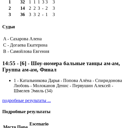
1
32
1
1
1
3
3
3
2
14
2
2
3
-
2
3
3
36
3
3
2
-
1
3
Судьи
A -
Сахарова Алена
C -
Догаева Екатерина
B -
Самойлова Евгения
14:55
-
[6]
- Шоу-номера бальные танцы ам-ам,
Группа ам-ам, Финал
1
-
Катальникова Дарья - Попова Алёна - Спиридонова
Любовь - Молоканов Денис - Первушин Алексей -
Шмелев Эмиль (34)
подробные результаты ...
Подробные результаты
Escenario
Место
Пара