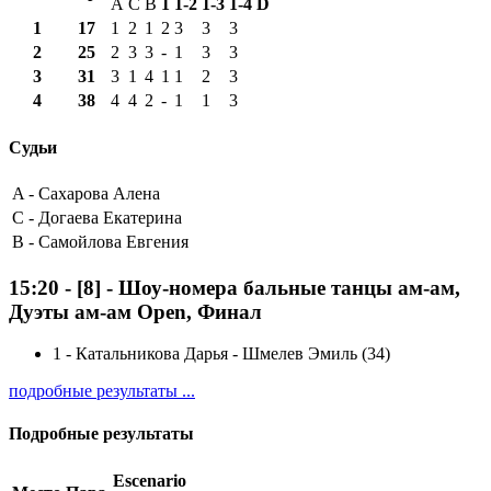
A
C
B
1
1-2
1-3
1-4
D
1
17
1
2
1
2
3
3
3
2
25
2
3
3
-
1
3
3
3
31
3
1
4
1
1
2
3
4
38
4
4
2
-
1
1
3
Судьи
A -
Сахарова Алена
C -
Догаева Екатерина
B -
Самойлова Евгения
15:20
-
[8]
- Шоу-номера бальные танцы ам-ам,
Дуэты ам-ам Open, Финал
1
-
Катальникова Дарья - Шмелев Эмиль (34)
подробные результаты ...
Подробные результаты
Escenario