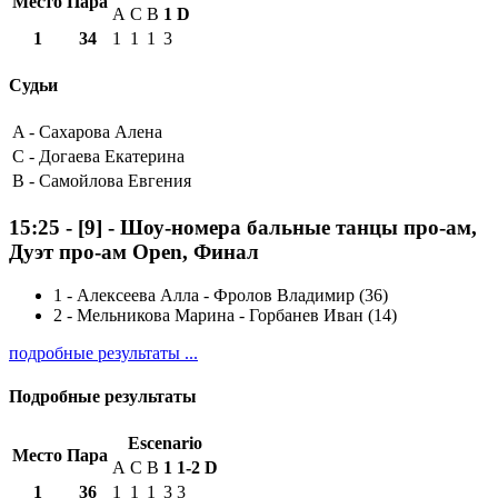
Место
Пара
A
C
B
1
D
1
34
1
1
1
3
Судьи
A -
Сахарова Алена
C -
Догаева Екатерина
B -
Самойлова Евгения
15:25
-
[9]
- Шоу-номера бальные танцы про-ам,
Дуэт про-ам Open, Финал
1
-
Алексеева Алла - Фролов Владимир (36)
2
-
Мельникова Марина - Горбанев Иван (14)
подробные результаты ...
Подробные результаты
Escenario
Место
Пара
A
C
B
1
1-2
D
1
36
1
1
1
3
3