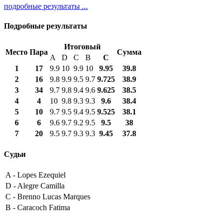
подробные результаты ...
Подробные результаты
Итоговый
Место
Пара
Сумма
A
D
C
B
С
1
17
9.9
10
9.9
10
9.95
39.8
2
16
9.8
9.9
9.5
9.7
9.725
38.9
3
34
9.7
9.8
9.4
9.6
9.625
38.5
4
4
10
9.8
9.3
9.3
9.6
38.4
5
10
9.7
9.5
9.4
9.5
9.525
38.1
6
6
9.6
9.7
9.2
9.5
9.5
38
7
20
9.5
9.7
9.3
9.3
9.45
37.8
Судьи
A -
Lopes Ezequiel
D -
Alegre Camilla
C -
Brenno Lucas Marques
B -
Caracoch Fatima