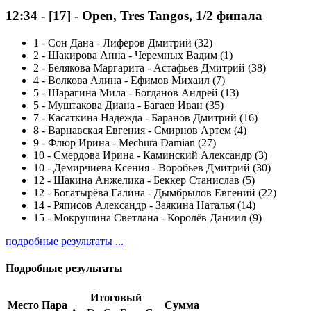
12:34
-
[17]
- Open, Tres Tangos, 1/2 финала
1
-
Сон Дана - Лиферов Дмитрий (32)
2
-
Шакирова Анна - Черемных Вадим (1)
2
-
Белякова Маргарита - Астафьев Дмитрий (38)
4
-
Волкова Алина - Ефимов Михаил (7)
5
-
Шарагина Мила - Богданов Андрей (13)
5
-
Муштакова Диана - Багаев Иван (35)
7
-
Касаткина Надежда - Баранов Дмитрий (16)
8
-
Варнавская Евгения - Смирнов Артем (4)
9
-
Флюр Ирина - Mechura Damian (27)
10
-
Смердова Ирина - Каминский Александр (3)
10
-
Демирчиева Ксения - Воробьев Дмитрий (30)
12
-
Шакина Анжелика - Беккер Станислав (5)
12
-
Богатырёва Галина - Дымбрылов Евгений (22)
14
-
Ряписов Александр - Заякина Наталья (14)
15
-
Мокрушина Светлана - Королёв Даниил (9)
подробные результаты ...
Подробные результаты
Итоговый
Место
Пара
Сумма