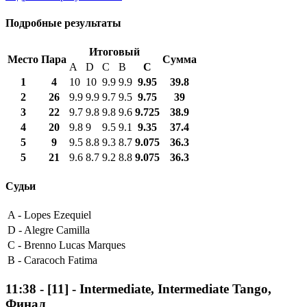
Подробные результаты
Итоговый
Место
Пара
Сумма
A
D
C
B
С
1
4
10
10
9.9
9.9
9.95
39.8
2
26
9.9
9.9
9.7
9.5
9.75
39
3
22
9.7
9.8
9.8
9.6
9.725
38.9
4
20
9.8
9
9.5
9.1
9.35
37.4
5
9
9.5
8.8
9.3
8.7
9.075
36.3
5
21
9.6
8.7
9.2
8.8
9.075
36.3
Судьи
A -
Lopes Ezequiel
D -
Alegre Camilla
C -
Brenno Lucas Marques
B -
Caracoch Fatima
11:38
-
[11]
- Intermediate, Intermediate Tango,
Финал