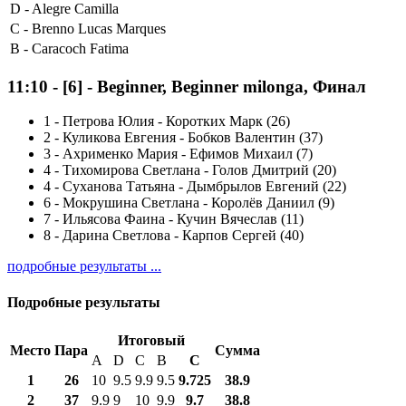
D -
Alegre Camilla
C -
Brenno Lucas Marques
B -
Caracoch Fatima
11:10
-
[6]
- Beginner, Beginner milonga, Финал
1
-
Петрова Юлия - Коротких Марк (26)
2
-
Куликова Евгения - Бобков Валентин (37)
3
-
Ахрименко Мария - Ефимов Михаил (7)
4
-
Тихомирова Светлана - Голов Дмитрий (20)
4
-
Суханова Татьяна - Дымбрылов Евгений (22)
6
-
Мокрушина Светлана - Королёв Даниил (9)
7
-
Ильясова Фаина - Кучин Вячеслав (11)
8
-
Дарина Светлова - Карпов Сергей (40)
подробные результаты ...
Подробные результаты
Итоговый
Место
Пара
Сумма
A
D
C
B
С
1
26
10
9.5
9.9
9.5
9.725
38.9
2
37
9.9
9
10
9.9
9.7
38.8