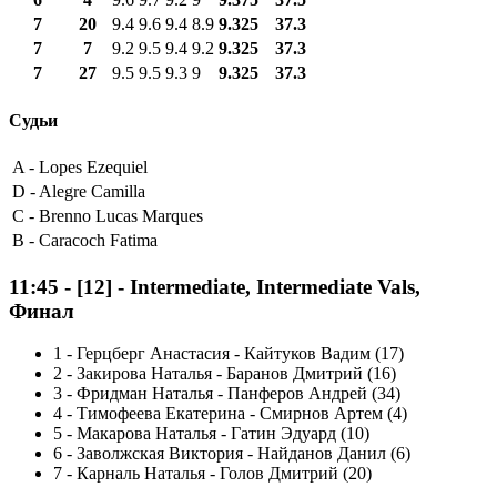
7
20
9.4
9.6
9.4
8.9
9.325
37.3
7
7
9.2
9.5
9.4
9.2
9.325
37.3
7
27
9.5
9.5
9.3
9
9.325
37.3
Судьи
A -
Lopes Ezequiel
D -
Alegre Camilla
C -
Brenno Lucas Marques
B -
Caracoch Fatima
11:45
-
[12]
- Intermediate, Intermediate Vals,
Финал
1
-
Герцберг Анастасия - Кайтуков Вадим (17)
2
-
Закирова Наталья - Баранов Дмитрий (16)
3
-
Фридман Наталья - Панферов Андрей (34)
4
-
Тимофеева Екатерина - Смирнов Артем (4)
5
-
Макарова Наталья - Гатин Эдуард (10)
6
-
Заволжская Виктория - Найданов Данил (6)
7
-
Карналь Наталья - Голов Дмитрий (20)