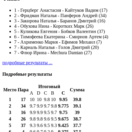
1
-
Герцберг Анастасия - Кайтуков Вадим (17)
2
-
Фридман Наталья - Панферов Андрей (34)
3
-
Закирова Наталья - Баранов Дмитрий (16)
4
-
Обухова Нина - Коротких Марк (26)
5
-
Куликова Евгения - Бобков Валентин (37)
6
-
Тимофеева Екатерина - Смирнов Артем (4)
7
-
Ахрименко Мария - Ефимов Михаил (7)
7
-
Карналь Наталья - Голов Дмитрий (20)
7
-
Флюр Ирина - Mechura Damian (27)
подробные результаты ...
Подробные результаты
Итоговый
Место
Пара
Сумма
A
D
C
B
С
1
17
10
10
9.8
10
9.95
39.8
2
34
9.7
9.9
9.7
9.8
9.775
39.1
3
16
9.9
9.9
9.5
9.7
9.75
39
4
26
9.8
9.8
9.6
9.5
9.675
38.7
5
37
9.3
9.6
9.5
9.3
9.425
37.7
6
4
9.6
9.7
9.2
9
9.375
37.5