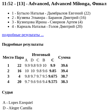
11:52
-
[13]
- Advanced, Advanced Milonga, Финал
1
-
Бутыло Наталья - Дымбрылов Евгений (22)
2
-
Кузяева Эльвира - Баранов Дмитрий (16)
3
-
Кузнецова Ирина - Смирнов Артем (4)
4
-
Карналь Наталья - Голов Дмитрий (20)
подробные результаты ...
Подробные результаты
Итоговый
Место
Пара
Сумма
A
D
C
B
С
1
22
9.9
9.8
9.9
10
9.9
39.6
2
16
10
10
9.8
9.6
9.85
39.4
3
4
9.8
9.7
9.7
9.5
9.675
38.7
4
20
9.7
9.6
9.6
9.4
9.575
38.3
Судьи
A -
Lopes Ezequiel
D -
Alegre Camilla