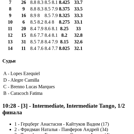
7
26
8.8
8.3
8.5
8.1
8.425
33.7
8
9
8.8
8.3
8.5
7.9
8.375
33.5
9
16
8.9
8
8.5
7.9
8.325
33.3
10
6
8.5
8.2
8.4
8
8.275
33.1
11
20
8.4
7.9
8.6
8.1
8.25
33
12
15
8.6
7.7
8.4
8.1
8.2
32.8
13
31
8.5
7.8
8.4
7.9
8.15
32.6
14
11
8.4
7.6
8.4
7.7
8.025
32.1
Судьи
A -
Lopes Ezequiel
D -
Alegre Camilla
C -
Brenno Lucas Marques
B -
Caracoch Fatima
10:28
-
[3]
- Intermediate, Intermediate Tango, 1/2
финала
1
-
Герцберг Анастасия - Кайтуков Вадим (17)
2
-
Фридман Наталья - Панферов Андрей (34)