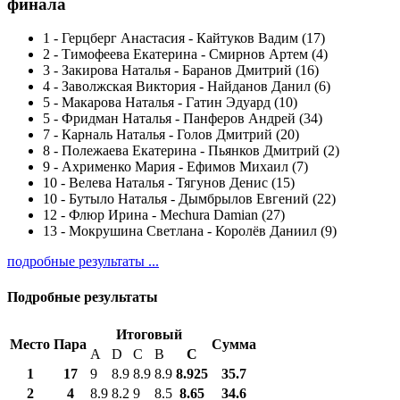
финала
1
-
Герцберг Анастасия - Кайтуков Вадим (17)
2
-
Тимофеева Екатерина - Смирнов Артем (4)
3
-
Закирова Наталья - Баранов Дмитрий (16)
4
-
Заволжская Виктория - Найданов Данил (6)
5
-
Макарова Наталья - Гатин Эдуард (10)
5
-
Фридман Наталья - Панферов Андрей (34)
7
-
Карналь Наталья - Голов Дмитрий (20)
8
-
Полежаева Екатерина - Пьянков Дмитрий (2)
9
-
Ахрименко Мария - Ефимов Михаил (7)
10
-
Велева Наталья - Тягунов Денис (15)
10
-
Бутыло Наталья - Дымбрылов Евгений (22)
12
-
Флюр Ирина - Mechura Damian (27)
13
-
Мокрушина Светлана - Королёв Даниил (9)
подробные результаты ...
Подробные результаты
Итоговый
Место
Пара
Сумма
A
D
C
B
С
1
17
9
8.9
8.9
8.9
8.925
35.7
2
4
8.9
8.2
9
8.5
8.65
34.6