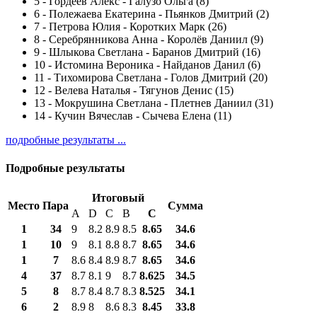
5
-
Гордеев Алекс - Галузо Ольга (8)
6
-
Полежаева Екатерина - Пьянков Дмитрий (2)
7
-
Петрова Юлия - Коротких Марк (26)
8
-
Серебрянникова Анна - Королёв Даниил (9)
9
-
Шлыкова Светлана - Баранов Дмитрий (16)
10
-
Истомина Вероника - Найданов Данил (6)
11
-
Тихомирова Светлана - Голов Дмитрий (20)
12
-
Велева Наталья - Тягунов Денис (15)
13
-
Мокрушина Светлана - Плетнев Даниил (31)
14
-
Кучин Вячеслав - Сычева Елена (11)
подробные результаты ...
Подробные результаты
Итоговый
Место
Пара
Сумма
A
D
C
B
С
1
34
9
8.2
8.9
8.5
8.65
34.6
1
10
9
8.1
8.8
8.7
8.65
34.6
1
7
8.6
8.4
8.9
8.7
8.65
34.6
4
37
8.7
8.1
9
8.7
8.625
34.5
5
8
8.7
8.4
8.7
8.3
8.525
34.1
6
2
8.9
8
8.6
8.3
8.45
33.8