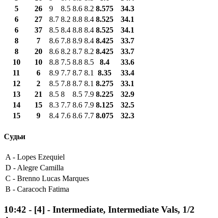
5
26
9
8.5
8.6
8.2
8.575
34.3
6
27
8.7
8.2
8.8
8.4
8.525
34.1
6
37
8.5
8.4
8.8
8.4
8.525
34.1
8
7
8.6
7.8
8.9
8.4
8.425
33.7
8
20
8.6
8.2
8.7
8.2
8.425
33.7
10
10
8.8
7.5
8.8
8.5
8.4
33.6
11
6
8.9
7.7
8.7
8.1
8.35
33.4
12
2
8.5
7.8
8.7
8.1
8.275
33.1
13
21
8.5
8
8.5
7.9
8.225
32.9
14
15
8.3
7.7
8.6
7.9
8.125
32.5
15
9
8.4
7.6
8.6
7.7
8.075
32.3
Судьи
A -
Lopes Ezequiel
D -
Alegre Camilla
C -
Brenno Lucas Marques
B -
Caracoch Fatima
10:42
-
[4]
- Intermediate, Intermediate Vals, 1/2