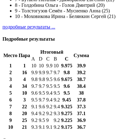
8
-
Голдобина Ольга - Голов Дмитрий (20)
9
-
Толстогузов Семён - Мусиенко Анна (25)
10
-
Моховикова Ирина - Белянкин Сергей (21)
подробные результаты ...
Подробные результаты
Итоговый
Место
Пара
Сумма
A
D
C
B
С
1
1
10
10
9.9
10
9.975
39.9
2
16
9.9
9.9
9.7
9.7
9.8
39.2
3
4
9.8
9.8
9.5
9.6
9.675
38.7
4
34
9.7
9.7
9.5
9.5
9.6
38.4
5
10
9.6
9.5
9.4
9.5
9.5
38
6
3
9.5
9.7
9.4
9.2
9.45
37.8
7
22
9.1
9.6
9.2
9.4
9.325
37.3
8
20
9.4
9.2
9.2
9.3
9.275
37.1
9
25
9.2
9.5
9
9.2
9.225
36.9
10
21
9.3
9.1
9.1
9.2
9.175
36.7