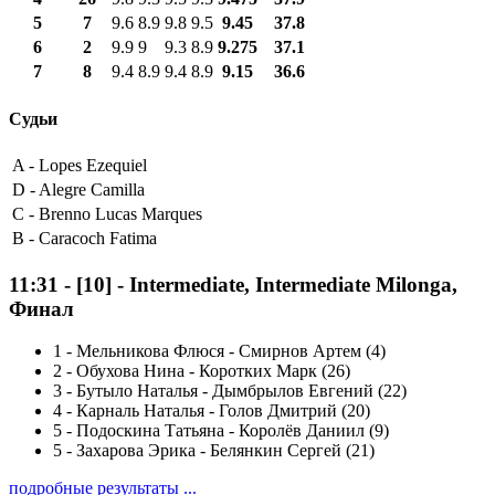
5
7
9.6
8.9
9.8
9.5
9.45
37.8
6
2
9.9
9
9.3
8.9
9.275
37.1
7
8
9.4
8.9
9.4
8.9
9.15
36.6
Судьи
A -
Lopes Ezequiel
D -
Alegre Camilla
C -
Brenno Lucas Marques
B -
Caracoch Fatima
11:31
-
[10]
- Intermediate, Intermediate Milonga,
Финал
1
-
Мельникова Флюся - Смирнов Артем (4)
2
-
Обухова Нина - Коротких Марк (26)
3
-
Бутыло Наталья - Дымбрылов Евгений (22)
4
-
Карналь Наталья - Голов Дмитрий (20)
5
-
Подоскина Татьяна - Королёв Даниил (9)
5
-
Захарова Эрика - Белянкин Сергей (21)
подробные результаты ...