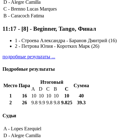
D -
Alegre Camilla
C -
Brenno Lucas Marques
B -
Caracoch Fatima
11:17
-
[8]
- Beginner, Tango, Финал
1
-
Строева Александра - Баранов Дмитрий (16)
2
-
Петрова Юлия - Коротких Марк (26)
подробные результаты ...
Подробные результаты
Итоговый
Место
Пара
Сумма
A
D
C
B
С
1
16
10
10
10
10
10
40
2
26
9.8
9.9
9.8
9.8
9.825
39.3
Судьи
A -
Lopes Ezequiel
D -
Alegre Camilla