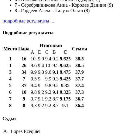
7
-
Серебрянникова Анна - Королёв Даниил (9)
8
-
Гордеев Алекс - Галузо Ольга (8)
подробные результаты ...
Подробные результаты
Итоговый
Место
Пара
Сумма
A
D
C
B
С
1
16
10
9.9
9.4
9.2
9.625
38.5
1
26
9.6
9.4
10
9.5
9.625
38.5
3
34
9.9
9.3
9.6
9.1
9.475
37.9
4
7
9.5
9
9.9
9.3
9.425
37.7
5
37
9.4
9
9.8
9.2
9.35
37.4
6
10
9.8
9.2
9.2
9.1
9.325
37.3
7
9
9.7
9.1
9.2
8.7
9.175
36.7
8
8
9.3
9.2
9.2
8.7
9.1
36.4
Судьи
A -
Lopes Ezequiel