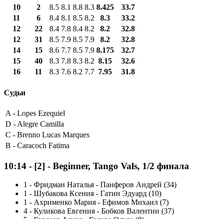
10
2
8.5
8.1
8.8
8.3
8.425
33.7
11
6
8.4
8.1
8.5
8.2
8.3
33.2
12
22
8.4
7.8
8.4
8.2
8.2
32.8
12
31
8.5
7.9
8.5
7.9
8.2
32.8
14
15
8.6
7.7
8.5
7.9
8.175
32.7
15
40
8.3
7.8
8.3
8.2
8.15
32.6
16
11
8.3
7.6
8.2
7.7
7.95
31.8
Судьи
A -
Lopes Ezequiel
D -
Alegre Camilla
C -
Brenno Lucas Marques
B -
Caracoch Fatima
10:14
-
[2]
- Beginner, Tango Vals, 1/2 финала
1
-
Фридман Наталья - Панферов Андрей (34)
1
-
Шубакова Ксения - Гатин Эдуард (10)
1
-
Ахрименко Мария - Ефимов Михаил (7)
4
-
Куликова Евгения - Бобков Валентин (37)