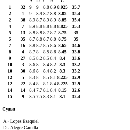
A
D
C
B
С
1
32
9
9
8.8
8.9
8.925
35.7
2
1
9
8.9
8.7
8.8
8.85
35.4
2
38
8.9
8.7
8.9
8.9
8.85
35.4
4
7
8.9
8.8
8.8
8.8
8.825
35.3
5
13
8.8
8.8
8.7
8.7
8.75
35
5
35
8.7
8.8
8.7
8.8
8.75
35
7
16
8.8
8.7
8.5
8.6
8.65
34.6
8
4
8.7
8
8.5
8.6
8.45
33.8
9
27
8.5
8.2
8.5
8.4
8.4
33.6
10
3
8.6
8
8.4
8.2
8.3
33.2
10
30
8.6
8
8.4
8.2
8.3
33.2
12
5
8.3
8
8.5
8.1
8.225
32.9
12
22
8.4
8
8.1
8.4
8.225
32.9
14
14
8.4
7.7
8.1
8.4
8.15
32.6
15
9
8.5
7.5
8.3
8.1
8.1
32.4
Судьи
A -
Lopes Ezequiel
D -
Alegre Camilla