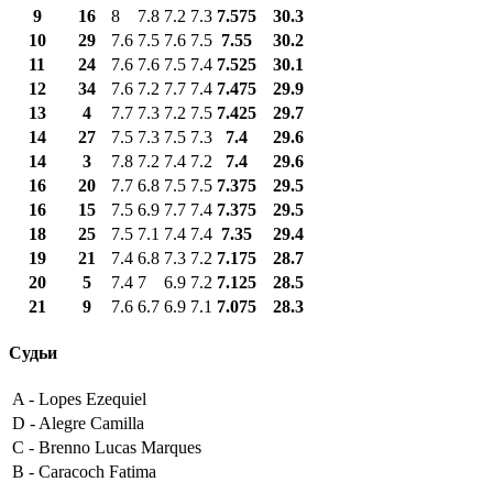
9
16
8
7.8
7.2
7.3
7.575
30.3
10
29
7.6
7.5
7.6
7.5
7.55
30.2
11
24
7.6
7.6
7.5
7.4
7.525
30.1
12
34
7.6
7.2
7.7
7.4
7.475
29.9
13
4
7.7
7.3
7.2
7.5
7.425
29.7
14
27
7.5
7.3
7.5
7.3
7.4
29.6
14
3
7.8
7.2
7.4
7.2
7.4
29.6
16
20
7.7
6.8
7.5
7.5
7.375
29.5
16
15
7.5
6.9
7.7
7.4
7.375
29.5
18
25
7.5
7.1
7.4
7.4
7.35
29.4
19
21
7.4
6.8
7.3
7.2
7.175
28.7
20
5
7.4
7
6.9
7.2
7.125
28.5
21
9
7.6
6.7
6.9
7.1
7.075
28.3
Судьи
A -
Lopes Ezequiel
D -
Alegre Camilla
C -
Brenno Lucas Marques
B -
Caracoch Fatima