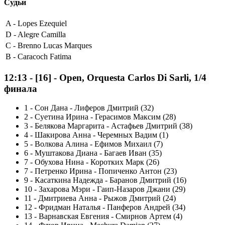
Судьи
A -
Lopes Ezequiel
D -
Alegre Camilla
C -
Brenno Lucas Marques
B -
Caracoch Fatima
12:13
-
[16]
- Open, Orquesta Carlos Di Sarli, 1/4
финала
1
-
Сон Дана - Лиферов Дмитрий (32)
2
-
Суетина Ирина - Герасимов Максим (28)
3
-
Белякова Маргарита - Астафьев Дмитрий (38)
4
-
Шакирова Анна - Черемных Вадим (1)
5
-
Волкова Алина - Ефимов Михаил (7)
6
-
Муштакова Диана - Багаев Иван (35)
7
-
Обухова Нина - Коротких Марк (26)
7
-
Петренко Ирина - Попиченко Антон (23)
9
-
Касаткина Надежда - Баранов Дмитрий (16)
10
-
Захарова Мэри - Гаип-Назаров Джани (29)
11
-
Дмитриева Анна - Рыжов Дмитрий (24)
12
-
Фридман Наталья - Панферов Андрей (34)
13
-
Варнавская Евгения - Смирнов Артем (4)