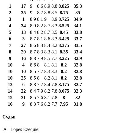
1
17
9
8.6
8.9
8.8
8.825
35.3
2
35
9
8.7
8.8
8.5
8.75
35
3
1
8.9
8.1
9
8.9
8.725
34.9
4
34
8.9
8.2
8.7
8.3
8.525
34.1
5
13
8.4
8.2
8.7
8.5
8.45
33.8
6
3
8.7
8.1
8.6
8.3
8.425
33.7
7
27
8.6
8.3
8.4
8.2
8.375
33.5
8
20
8.7
8.3
8.3
8.1
8.35
33.4
9
16
8.8
7.9
8.5
7.7
8.225
32.9
10
4
8.6
8
8.1
8.1
8.2
32.8
10
10
8.5
7.7
8.3
8.3
8.2
32.8
10
25
8.5
8
8.2
8.1
8.2
32.8
13
6
8.8
7.7
8.4
7.8
8.175
32.7
14
22
8.4
7.9
8.2
7.8
8.075
32.3
15
21
8.5
7.6
8.1
7.8
8
32
16
9
8.3
7.6
8.2
7.7
7.95
31.8
Судьи
A -
Lopes Ezequiel