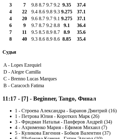
3
7
9.8
8.7
9.7
9.2
9.35
37.4
4
22
9.4
8.6
9.8
9.3
9.275
37.1
4
20
9.6
8.7
9.7
9.1
9.275
37.1
6
9
9.7
8.7
9.2
8.8
9.1
36.4
7
11
9.5
8.5
8.9
8.7
8.9
35.6
8
40
9.3
8.6
8.9
8.6
8.85
35.4
Судьи
A -
Lopes Ezequiel
D -
Alegre Camilla
C -
Brenno Lucas Marques
B -
Caracoch Fatima
11:17
-
[7]
- Beginner, Tango, Финал
1
-
Строева Александра - Баранов Дмитрий (16)
1
-
Петрова Юлия - Коротких Марк (26)
3
-
Фридман Наталья - Панферов Андрей (34)
4
-
Ахрименко Мария - Ефимов Михаил (7)
5
-
Куликова Евгения - Бобков Валентин (37)
6
-
Шубакова Ксения - Гатин Эдуард (10)