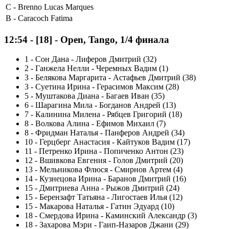
C -
Brenno Lucas Marques
B -
Caracoch Fatima
12:54
-
[18]
- Open, Tango, 1/4 финала
1
-
Сон Дана - Лиферов Дмитрий (32)
2
-
Ганжела Нелли - Черемных Вадим (1)
3
-
Белякова Маргарита - Астафьев Дмитрий (38)
3
-
Суетина Ирина - Герасимов Максим (28)
5
-
Муштакова Диана - Багаев Иван (35)
6
-
Шарагина Мила - Богданов Андрей (13)
7
-
Калинина Милена - Рябцев Григорий (18)
8
-
Волкова Алина - Ефимов Михаил (7)
8
-
Фридман Наталья - Панферов Андрей (34)
10
-
Герцберг Анастасия - Кайтуков Вадим (17)
11
-
Петренко Ирина - Попиченко Антон (23)
12
-
Вшивкова Евгения - Голов Дмитрий (20)
13
-
Мельникова Флюся - Смирнов Артем (4)
14
-
Кузнецова Ирина - Баранов Дмитрий (16)
15
-
Дмитриева Анна - Рыжов Дмитрий (24)
15
-
Берензафт Татьяна - Лигостаев Илья (12)
15
-
Макарова Наталья - Гатин Эдуард (10)
18
-
Смердова Ирина - Каминский Александр (3)
18
-
Захарова Мэри - Гаип-Назаров Джани (29)