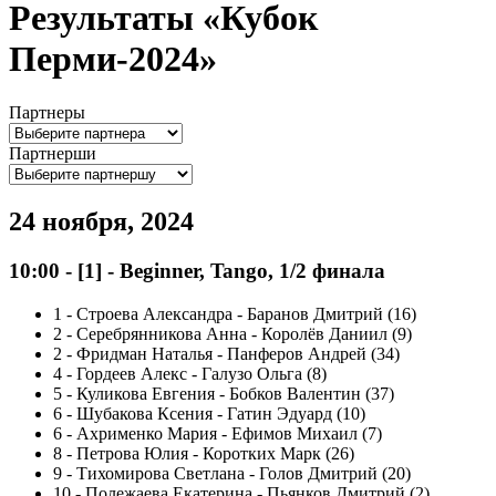
Результаты «Кубок
Перми-2024»
Партнеры
Партнерши
24 ноября, 2024
10:00
-
[1]
- Beginner, Tango, 1/2 финала
1
-
Строева Александра - Баранов Дмитрий (16)
2
-
Серебрянникова Анна - Королёв Даниил (9)
2
-
Фридман Наталья - Панферов Андрей (34)
4
-
Гордеев Алекс - Галузо Ольга (8)
5
-
Куликова Евгения - Бобков Валентин (37)
6
-
Шубакова Ксения - Гатин Эдуард (10)
6
-
Ахрименко Мария - Ефимов Михаил (7)
8
-
Петрова Юлия - Коротких Марк (26)
9
-
Тихомирова Светлана - Голов Дмитрий (20)
10
-
Полежаева Екатерина - Пьянков Дмитрий (2)