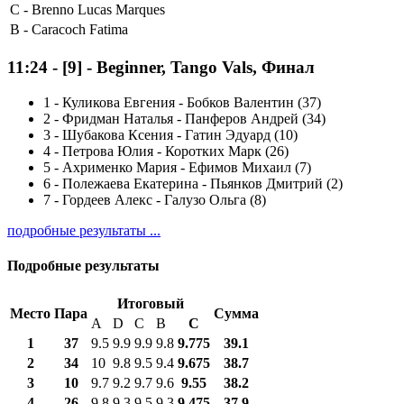
C -
Brenno Lucas Marques
B -
Caracoch Fatima
11:24
-
[9]
- Beginner, Tango Vals, Финал
1
-
Куликова Евгения - Бобков Валентин (37)
2
-
Фридман Наталья - Панферов Андрей (34)
3
-
Шубакова Ксения - Гатин Эдуард (10)
4
-
Петрова Юлия - Коротких Марк (26)
5
-
Ахрименко Мария - Ефимов Михаил (7)
6
-
Полежаева Екатерина - Пьянков Дмитрий (2)
7
-
Гордеев Алекс - Галузо Ольга (8)
подробные результаты ...
Подробные результаты
Итоговый
Место
Пара
Сумма
A
D
C
B
С
1
37
9.5
9.9
9.9
9.8
9.775
39.1
2
34
10
9.8
9.5
9.4
9.675
38.7
3
10
9.7
9.2
9.7
9.6
9.55
38.2
4
26
9.8
9.3
9.5
9.3
9.475
37.9