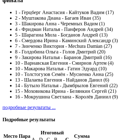
финала
1
-
Герцберг Анастасия - Кайтуков Вадим (17)
2
-
Муштакова Диана - Багаев Иван (35)
3
-
Шакирова Анна - Черемных Вадим (1)
4
-
Фридман Наталья - Панферов Андрей (34)
5
-
Шарагина Мила - Богданов Андрей (13)
6
-
Смердова Ирина - Каминский Александр (3)
7
-
Зинченко Виктория - Mechura Damian (27)
8
-
Голдобина Ольга - Голов Дмитрий (20)
9
-
Закирова Наталья - Баранов Дмитрий (16)
10
-
Варнавская Евгения - Смирнов Артем (4)
10
-
Макарова Наталья - Гатин Эдуард (10)
10
-
Толстогузов Семён - Мусиенко Анна (25)
13
-
Шалаева Евгения - Найданов Данил (6)
14
-
Бутыло Наталья - Дымбрылов Евгений (22)
15
-
Моховикова Ирина - Белянкин Сергей (21)
16
-
Мокрушина Светлана - Королёв Даниил (9)
подробные результаты ...
Подробные результаты
Итоговый
Место
Пара
Сумма
A
D
C
B
С