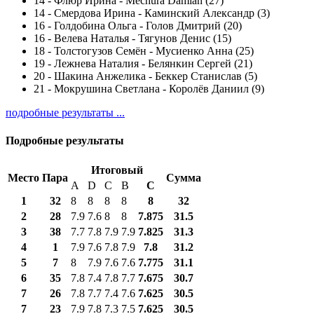
14
-
Флюр Ирина - Mechura Damian (27)
14
-
Смердова Ирина - Каминский Александр (3)
16
-
Голдобина Ольга - Голов Дмитрий (20)
16
-
Велева Наталья - Тягунов Денис (15)
18
-
Толстогузов Семён - Мусиенко Анна (25)
19
-
Лежнева Наталия - Белянкин Сергей (21)
20
-
Шакина Анжелика - Беккер Станислав (5)
21
-
Мокрушина Светлана - Королёв Даниил (9)
подробные результаты ...
Подробные результаты
Итоговый
Место
Пара
Сумма
A
D
C
B
С
1
32
8
8
8
8
8
32
2
28
7.9
7.6
8
8
7.875
31.5
3
38
7.7
7.8
7.9
7.9
7.825
31.3
4
1
7.9
7.6
7.8
7.9
7.8
31.2
5
7
8
7.9
7.6
7.6
7.775
31.1
6
35
7.8
7.4
7.8
7.7
7.675
30.7
7
26
7.8
7.7
7.4
7.6
7.625
30.5
7
23
7.9
7.8
7.3
7.5
7.625
30.5