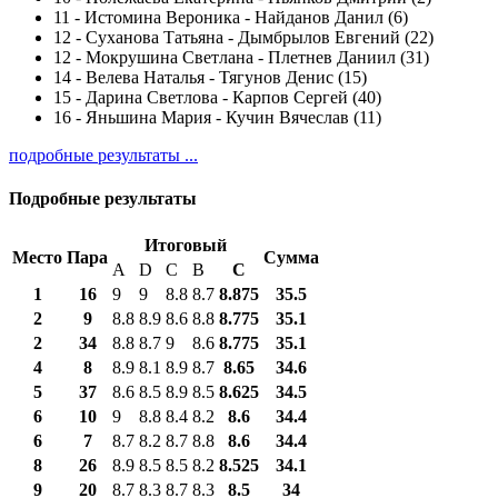
11
-
Истомина Вероника - Найданов Данил (6)
12
-
Суханова Татьяна - Дымбрылов Евгений (22)
12
-
Мокрушина Светлана - Плетнев Даниил (31)
14
-
Велева Наталья - Тягунов Денис (15)
15
-
Дарина Светлова - Карпов Сергей (40)
16
-
Яньшина Мария - Кучин Вячеслав (11)
подробные результаты ...
Подробные результаты
Итоговый
Место
Пара
Сумма
A
D
C
B
С
1
16
9
9
8.8
8.7
8.875
35.5
2
9
8.8
8.9
8.6
8.8
8.775
35.1
2
34
8.8
8.7
9
8.6
8.775
35.1
4
8
8.9
8.1
8.9
8.7
8.65
34.6
5
37
8.6
8.5
8.9
8.5
8.625
34.5
6
10
9
8.8
8.4
8.2
8.6
34.4
6
7
8.7
8.2
8.7
8.8
8.6
34.4
8
26
8.9
8.5
8.5
8.2
8.525
34.1
9
20
8.7
8.3
8.7
8.3
8.5
34