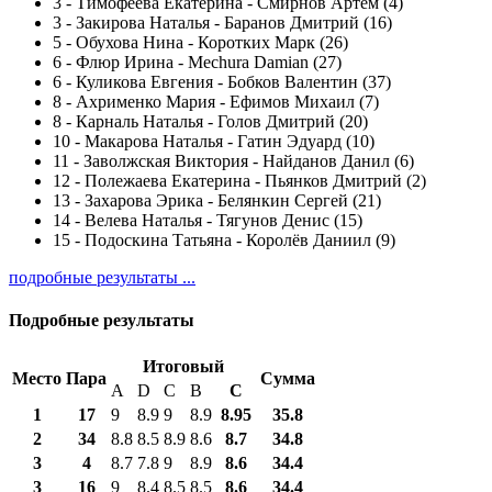
3
-
Тимофеева Екатерина - Смирнов Артем (4)
3
-
Закирова Наталья - Баранов Дмитрий (16)
5
-
Обухова Нина - Коротких Марк (26)
6
-
Флюр Ирина - Mechura Damian (27)
6
-
Куликова Евгения - Бобков Валентин (37)
8
-
Ахрименко Мария - Ефимов Михаил (7)
8
-
Карналь Наталья - Голов Дмитрий (20)
10
-
Макарова Наталья - Гатин Эдуард (10)
11
-
Заволжская Виктория - Найданов Данил (6)
12
-
Полежаева Екатерина - Пьянков Дмитрий (2)
13
-
Захарова Эрика - Белянкин Сергей (21)
14
-
Велева Наталья - Тягунов Денис (15)
15
-
Подоскина Татьяна - Королёв Даниил (9)
подробные результаты ...
Подробные результаты
Итоговый
Место
Пара
Сумма
A
D
C
B
С
1
17
9
8.9
9
8.9
8.95
35.8
2
34
8.8
8.5
8.9
8.6
8.7
34.8
3
4
8.7
7.8
9
8.9
8.6
34.4
3
16
9
8.4
8.5
8.5
8.6
34.4