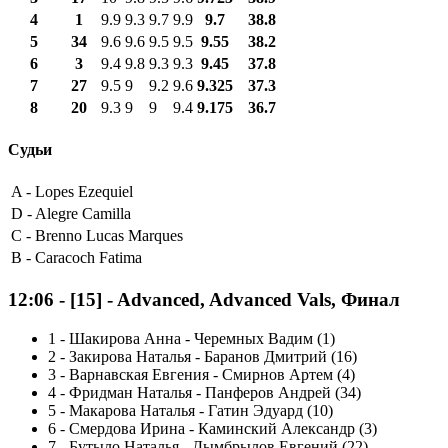
4
1
9.9
9.3
9.7
9.9
9.7
38.8
5
34
9.6
9.6
9.5
9.5
9.55
38.2
6
3
9.4
9.8
9.3
9.3
9.45
37.8
7
27
9.5
9
9.2
9.6
9.325
37.3
8
20
9.3
9
9
9.4
9.175
36.7
Судьи
A -
Lopes Ezequiel
D -
Alegre Camilla
C -
Brenno Lucas Marques
B -
Caracoch Fatima
12:06
-
[15]
- Advanced, Advanced Vals, Финал
1
-
Шакирова Анна - Черемных Вадим (1)
2
-
Закирова Наталья - Баранов Дмитрий (16)
3
-
Варнавская Евгения - Смирнов Артем (4)
4
-
Фридман Наталья - Панферов Андрей (34)
5
-
Макарова Наталья - Гатин Эдуард (10)
6
-
Смердова Ирина - Каминский Александр (3)
7
-
Бутыло Наталья - Дымбрылов Евгений (22)