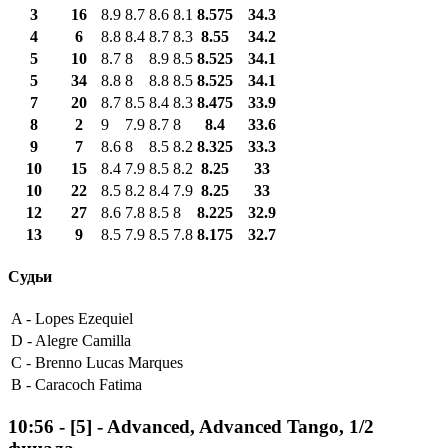
3
16
8.9
8.7
8.6
8.1
8.575
34.3
4
6
8.8
8.4
8.7
8.3
8.55
34.2
5
10
8.7
8
8.9
8.5
8.525
34.1
5
34
8.8
8
8.8
8.5
8.525
34.1
7
20
8.7
8.5
8.4
8.3
8.475
33.9
8
2
9
7.9
8.7
8
8.4
33.6
9
7
8.6
8
8.5
8.2
8.325
33.3
10
15
8.4
7.9
8.5
8.2
8.25
33
10
22
8.5
8.2
8.4
7.9
8.25
33
12
27
8.6
7.8
8.5
8
8.225
32.9
13
9
8.5
7.9
8.5
7.8
8.175
32.7
Судьи
A -
Lopes Ezequiel
D -
Alegre Camilla
C -
Brenno Lucas Marques
B -
Caracoch Fatima
10:56
-
[5]
- Advanced, Advanced Tango, 1/2