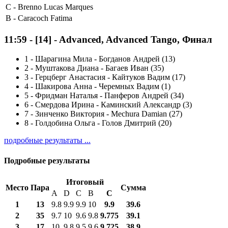
C -
Brenno Lucas Marques
B -
Caracoch Fatima
11:59
-
[14]
- Advanced, Advanced Tango, Финал
1
-
Шарагина Мила - Богданов Андрей (13)
2
-
Муштакова Диана - Багаев Иван (35)
3
-
Герцберг Анастасия - Кайтуков Вадим (17)
4
-
Шакирова Анна - Черемных Вадим (1)
5
-
Фридман Наталья - Панферов Андрей (34)
6
-
Смердова Ирина - Каминский Александр (3)
7
-
Зинченко Виктория - Mechura Damian (27)
8
-
Голдобина Ольга - Голов Дмитрий (20)
подробные результаты ...
Подробные результаты
Итоговый
Место
Пара
Сумма
A
D
C
B
С
1
13
9.8
9.9
9.9
10
9.9
39.6
2
35
9.7
10
9.6
9.8
9.775
39.1
3
17
10
9.8
9.5
9.6
9.725
38.9