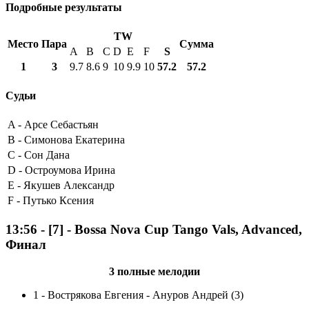
Подробные результаты
TW
Место
Пара
Сумма
A
B
C
D
E
F
S
1
3
9.7
8.6
9
10
9.9
10
57.2
57.2
Судьи
A -
Арсе Себастьян
B -
Симонова Екатерина
C -
Сон Дана
D -
Остроумова Ирина
E -
Якушев Александр
F -
Путько Ксения
13:56
-
[7]
- Bossa Nova Cup Tango Vals, Advanced,
Финал
3 полные мелодии
1
-
Вострякова Евгения - Ануров Андрей (3)