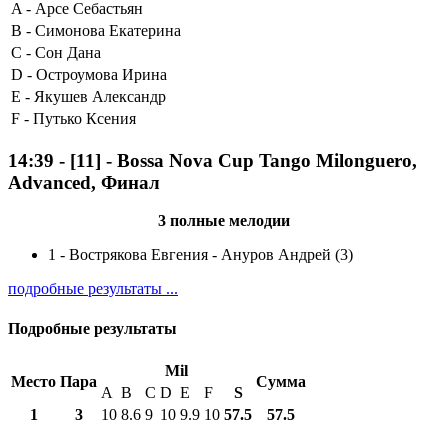
A -
Арсе Себастьян
B -
Симонова Екатерина
C -
Сон Дана
D -
Остроумова Ирина
E -
Якушев Александр
F -
Путько Ксения
14:39
-
[11]
- Bossa Nova Cup Tango Milonguero,
Advanced, Финал
3 полные мелодии
1
-
Вострякова Евгения - Ануров Андрей (3)
подробные результаты ...
Подробные результаты
Mil
Место
Пара
Сумма
A
B
C
D
E
F
S
1
3
10
8.6
9
10
9.9
10
57.5
57.5