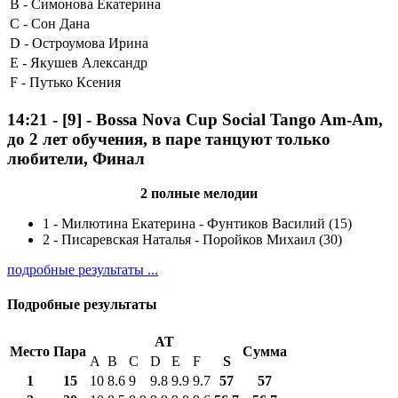
B -
Симонова Екатерина
C -
Сон Дана
D -
Остроумова Ирина
E -
Якушев Александр
F -
Путько Ксения
14:21
-
[9]
- Bossa Nova Cup Social Tango Am-Am,
до 2 лет обучения, в паре танцуют только
любители, Финал
2 полные мелодии
1
-
Милютина Екатерина - Фунтиков Василий (15)
2
-
Писаревская Наталья - Поройков Михаил (30)
подробные результаты ...
Подробные результаты
AT
Место
Пара
Сумма
A
B
C
D
E
F
S
1
15
10
8.6
9
9.8
9.9
9.7
57
57