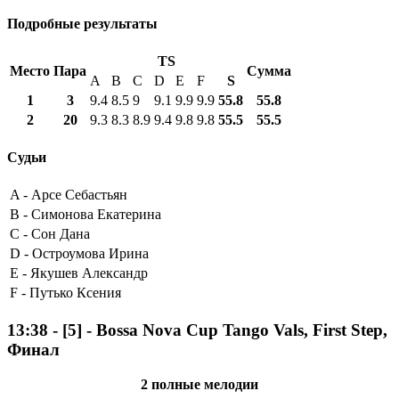
Подробные результаты
TS
Место
Пара
Сумма
A
B
C
D
E
F
S
1
3
9.4
8.5
9
9.1
9.9
9.9
55.8
55.8
2
20
9.3
8.3
8.9
9.4
9.8
9.8
55.5
55.5
Судьи
A -
Арсе Себастьян
B -
Симонова Екатерина
C -
Сон Дана
D -
Остроумова Ирина
E -
Якушев Александр
F -
Путько Ксения
13:38
-
[5]
- Bossa Nova Cup Tango Vals, First Step,
Финал
2 полные мелодии