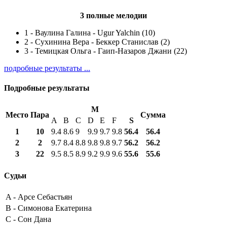
3 полные мелодии
1
-
Ваулина Галина - Ugur Yalchin (10)
2
-
Сухинина Вера - Беккер Станислав (2)
3
-
Темицкая Ольга - Гаип-Назаров Джани (22)
подробные результаты ...
Подробные результаты
M
Место
Пара
Сумма
A
B
C
D
E
F
S
1
10
9.4
8.6
9
9.9
9.7
9.8
56.4
56.4
2
2
9.7
8.4
8.8
9.8
9.8
9.7
56.2
56.2
3
22
9.5
8.5
8.9
9.2
9.9
9.6
55.6
55.6
Судьи
A -
Арсе Себастьян
B -
Симонова Екатерина
C -
Сон Дана