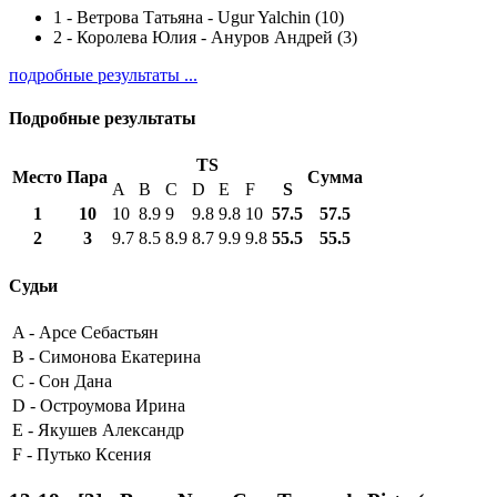
1
-
Ветрова Татьяна - Ugur Yalchin (10)
2
-
Королева Юлия - Ануров Андрей (3)
подробные результаты ...
Подробные результаты
TS
Место
Пара
Сумма
A
B
C
D
E
F
S
1
10
10
8.9
9
9.8
9.8
10
57.5
57.5
2
3
9.7
8.5
8.9
8.7
9.9
9.8
55.5
55.5
Судьи
A -
Арсе Себастьян
B -
Симонова Екатерина
C -
Сон Дана
D -
Остроумова Ирина
E -
Якушев Александр
F -
Путько Ксения