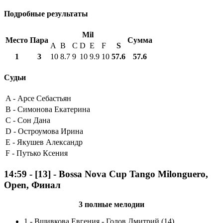
Подробные результаты
Mil
Место
Пара
Сумма
A
B
C
D
E
F
S
1
3
10
8.7
9
10
9.9
10
57.6
57.6
Судьи
A -
Арсе Себастьян
B -
Симонова Екатерина
C -
Сон Дана
D -
Остроумова Ирина
E -
Якушев Александр
F -
Путько Ксения
14:59
-
[13]
- Bossa Nova Cup Tango Milonguero,
Open, Финал
3 полные мелодии
1
-
Вшивкова Евгения - Голов Дмитрий (14)