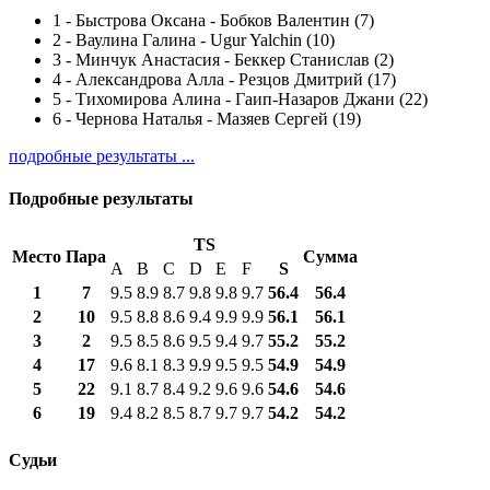
1
-
Быстрова Оксана - Бобков Валентин (7)
2
-
Ваулина Галина - Ugur Yalchin (10)
3
-
Минчук Анастасия - Беккер Станислав (2)
4
-
Александрова Алла - Резцов Дмитрий (17)
5
-
Тихомирова Алина - Гаип-Назаров Джани (22)
6
-
Чернова Наталья - Мазяев Сергей (19)
подробные результаты ...
Подробные результаты
TS
Место
Пара
Сумма
A
B
C
D
E
F
S
1
7
9.5
8.9
8.7
9.8
9.8
9.7
56.4
56.4
2
10
9.5
8.8
8.6
9.4
9.9
9.9
56.1
56.1
3
2
9.5
8.5
8.6
9.5
9.4
9.7
55.2
55.2
4
17
9.6
8.1
8.3
9.9
9.5
9.5
54.9
54.9
5
22
9.1
8.7
8.4
9.2
9.6
9.6
54.6
54.6
6
19
9.4
8.2
8.5
8.7
9.7
9.7
54.2
54.2
Судьи