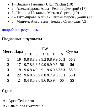
1
-
Ваулина Галина - Ugur Yalchin (10)
2
-
Александрова Алла - Резцов Дмитрий (17)
3
-
Чернова Наталья - Мазяев Сергей (19)
4
-
Тихомирова Алина - Гаип-Назаров Джани (22)
5
-
Минчук Анастасия - Беккер Станислав (2)
подробные результаты ...
Подробные результаты
TW
Место
Пара
Сумма
A
B
C
D
E
F
S
1
10
9.8
8.8
8.8
9.2
9.8
9.9
56.3
56.3
2
17
9.7
8.3
8.7
9.9
9.9
9.5
56
56
3
19
9.6
8.4
9
9.1
9.6
9.6
55.3
55.3
4
22
9.6
8.6
8.9
8.8
9.7
9.5
55.1
55.1
5
2
9.4
8.5
8.6
9.6
9.5
9.4
55
55
Судьи
A -
Арсе Себастьян
B -
Симонова Екатерина