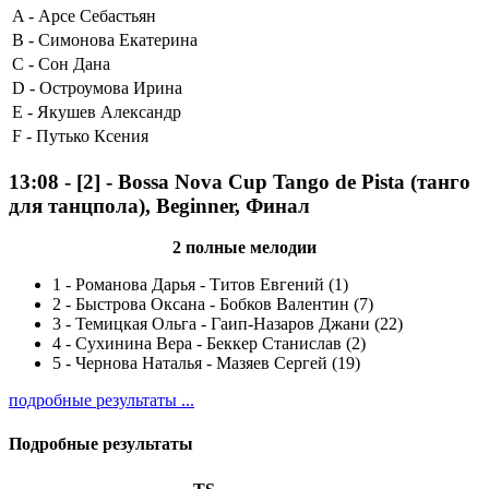
A -
Арсе Себастьян
B -
Симонова Екатерина
C -
Сон Дана
D -
Остроумова Ирина
E -
Якушев Александр
F -
Путько Ксения
13:08
-
[2]
- Bossa Nova Cup Tango de Pista (танго
для танцпола), Beginner, Финал
2 полные мелодии
1
-
Романова Дарья - Титов Евгений (1)
2
-
Быстрова Оксана - Бобков Валентин (7)
3
-
Темицкая Ольга - Гаип-Назаров Джани (22)
4
-
Сухинина Вера - Беккер Станислав (2)
5
-
Чернова Наталья - Мазяев Сергей (19)
подробные результаты ...
Подробные результаты