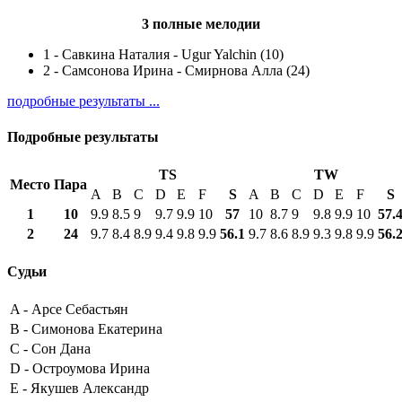
3 полные мелодии
1
-
Савкина Наталия - Ugur Yalchin (10)
2
-
Самсонова Ирина - Смирнова Алла (24)
подробные результаты ...
Подробные результаты
TS
TW
Место
Пара
A
B
C
D
E
F
S
A
B
C
D
E
F
S
1
10
9.9
8.5
9
9.7
9.9
10
57
10
8.7
9
9.8
9.9
10
57.
2
24
9.7
8.4
8.9
9.4
9.8
9.9
56.1
9.7
8.6
8.9
9.3
9.8
9.9
56.
Судьи
A -
Арсе Себастьян
B -
Симонова Екатерина
C -
Сон Дана
D -
Остроумова Ирина
E -
Якушев Александр