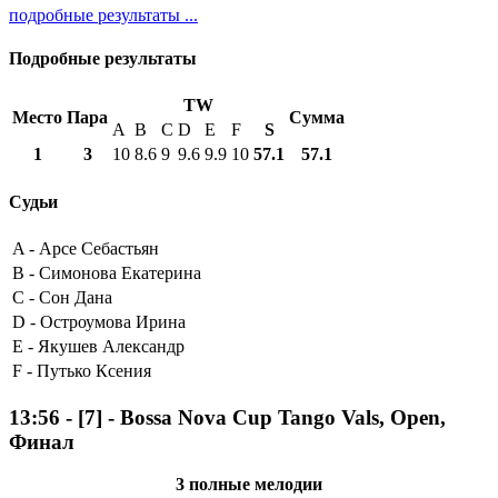
подробные результаты ...
Подробные результаты
TW
Место
Пара
Сумма
A
B
C
D
E
F
S
1
3
10
8.6
9
9.6
9.9
10
57.1
57.1
Судьи
A -
Арсе Себастьян
B -
Симонова Екатерина
C -
Сон Дана
D -
Остроумова Ирина
E -
Якушев Александр
F -
Путько Ксения
13:56
-
[7]
- Bossa Nova Cup Tango Vals, Open,
Финал
3 полные мелодии