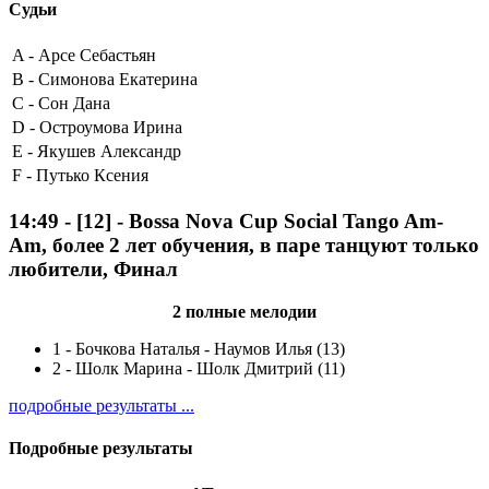
Судьи
A -
Арсе Себастьян
B -
Симонова Екатерина
C -
Сон Дана
D -
Остроумова Ирина
E -
Якушев Александр
F -
Путько Ксения
14:49
-
[12]
- Bossa Nova Cup Social Tango Am-
Am, более 2 лет обучения, в паре танцуют только
любители, Финал
2 полные мелодии
1
-
Бочкова Наталья - Наумов Илья (13)
2
-
Шолк Марина - Шолк Дмитрий (11)
подробные результаты ...
Подробные результаты