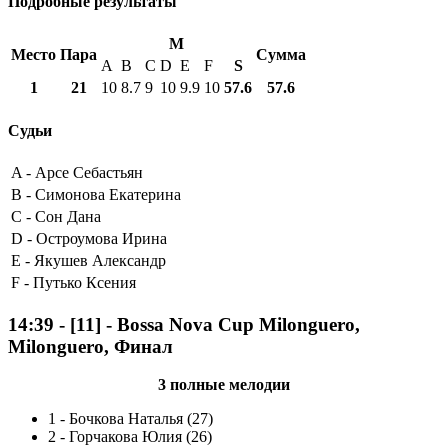
Подробные результаты
M
Место
Пара
Сумма
A
B
C
D
E
F
S
1
21
10
8.7
9
10
9.9
10
57.6
57.6
Судьи
A -
Арсе Себастьян
B -
Симонова Екатерина
C -
Сон Дана
D -
Остроумова Ирина
E -
Якушев Александр
F -
Путько Ксения
14:39
-
[11]
- Bossa Nova Cup Milonguero,
Milonguero, Финал
3 полные мелодии
1
-
Бочкова Наталья (27)
2
-
Горчакова Юлия (26)