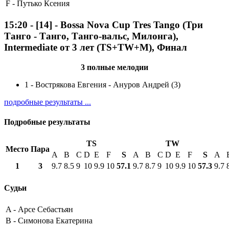
F -
Путько Ксения
15:20
-
[14]
- Bossa Nova Cup Tres Tango (Три
Танго - Танго, Танго-вальс, Милонга),
Intermediate от 3 лет (TS+TW+M), Финал
3 полные мелодии
1
-
Вострякова Евгения - Ануров Андрей (3)
подробные результаты ...
Подробные результаты
TS
TW
Место
Пара
A
B
C
D
E
F
S
A
B
C
D
E
F
S
A
1
3
9.7
8.5
9
10
9.9
10
57.1
9.7
8.7
9
10
9.9
10
57.3
9.7
Судьи
A -
Арсе Себастьян
B -
Симонова Екатерина