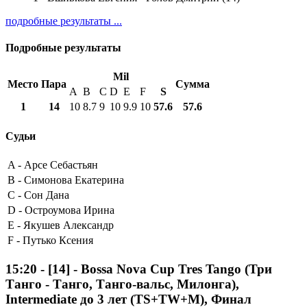
подробные результаты ...
Подробные результаты
Mil
Место
Пара
Сумма
A
B
C
D
E
F
S
1
14
10
8.7
9
10
9.9
10
57.6
57.6
Судьи
A -
Арсе Себастьян
B -
Симонова Екатерина
C -
Сон Дана
D -
Остроумова Ирина
E -
Якушев Александр
F -
Путько Ксения
15:20
-
[14]
- Bossa Nova Cup Tres Tango (Три
Танго - Танго, Танго-вальс, Милонга),
Intermediate до 3 лет (TS+TW+M), Финал