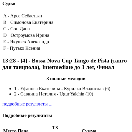
Судьи
A -
Арсе Себастьян
B -
Симонова Екатерина
C -
Сон Дана
D -
Остроумова Ирина
E -
Якушев Александр
F -
Путько Ксения
13:28
-
[4]
- Bossa Nova Cup Tango de Pista (танго
для танцпола), Intermediate до 3 лет, Финал
3 полные мелодии
1
-
Ефанова Екатерина - Курилко Владислав (6)
2
-
Савкина Наталия - Ugur Yalchin (10)
подробные результаты ...
Подробные результаты
TS
Место
Пара
Сумма