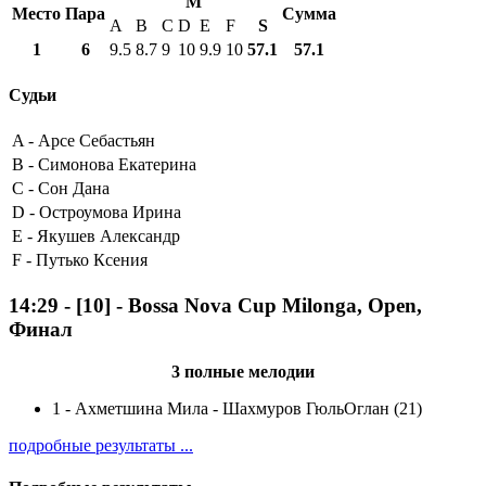
M
Место
Пара
Сумма
A
B
C
D
E
F
S
1
6
9.5
8.7
9
10
9.9
10
57.1
57.1
Судьи
A -
Арсе Себастьян
B -
Симонова Екатерина
C -
Сон Дана
D -
Остроумова Ирина
E -
Якушев Александр
F -
Путько Ксения
14:29
-
[10]
- Bossa Nova Cup Milonga, Open,
Финал
3 полные мелодии
1
-
Ахметшина Мила - Шахмуров ГюльОглан (21)
подробные результаты ...