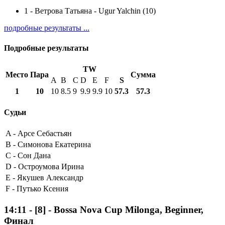
1
-
Ветрова Татьяна - Ugur Yalchin (10)
подробные результаты ...
Подробные результаты
TW
Место
Пара
Сумма
A
B
C
D
E
F
S
1
10
10
8.5
9
9.9
9.9
10
57.3
57.3
Судьи
A -
Арсе Себастьян
B -
Симонова Екатерина
C -
Сон Дана
D -
Остроумова Ирина
E -
Якушев Александр
F -
Путько Ксения
14:11
-
[8]
- Bossa Nova Cup Milonga, Beginner,
Финал