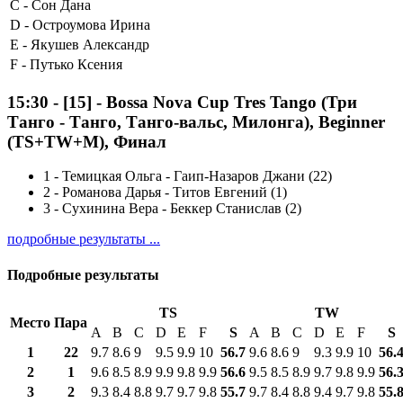
C -
Сон Дана
D -
Остроумова Ирина
E -
Якушев Александр
F -
Путько Ксения
15:30
-
[15]
- Bossa Nova Cup Tres Tango (Три
Танго - Танго, Танго-вальс, Милонга), Beginner
(TS+TW+M), Финал
1
-
Темицкая Ольга - Гаип-Назаров Джани (22)
2
-
Романова Дарья - Титов Евгений (1)
3
-
Сухинина Вера - Беккер Станислав (2)
подробные результаты ...
Подробные результаты
TS
TW
Место
Пара
A
B
C
D
E
F
S
A
B
C
D
E
F
S
1
22
9.7
8.6
9
9.5
9.9
10
56.7
9.6
8.6
9
9.3
9.9
10
56.
2
1
9.6
8.5
8.9
9.9
9.8
9.9
56.6
9.5
8.5
8.9
9.7
9.8
9.9
56.
3
2
9.3
8.4
8.8
9.7
9.7
9.8
55.7
9.7
8.4
8.8
9.4
9.7
9.8
55.