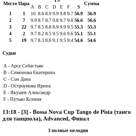
TS
Место
Пара
Сумма
A
B
C
D
E
F
S
1
1
10
8.6
8.9
9.9
9.8
9.7
56.9
56.9
2
7
9.9
8.7
8.7
9.8
9.7
9.8
56.6
56.6
3
22
9.7
8.5
8.8
8.9
9.9
9.5
55.3
55.3
4
2
9.7
8.2
8.5
9.5
9.6
9.6
55.1
55.1
5
19
9.7
8.3
8.6
9.1
9.5
9.4
54.6
54.6
Судьи
A -
Арсе Себастьян
B -
Симонова Екатерина
C -
Сон Дана
D -
Остроумова Ирина
E -
Якушев Александр
F -
Путько Ксения
13:18
-
[3]
- Bossa Nova Cup Tango de Pista (танго
для танцпола), Advanced, Финал
3 полные мелодии