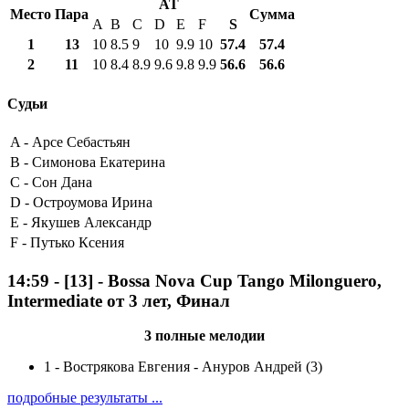
AT
Место
Пара
Сумма
A
B
C
D
E
F
S
1
13
10
8.5
9
10
9.9
10
57.4
57.4
2
11
10
8.4
8.9
9.6
9.8
9.9
56.6
56.6
Судьи
A -
Арсе Себастьян
B -
Симонова Екатерина
C -
Сон Дана
D -
Остроумова Ирина
E -
Якушев Александр
F -
Путько Ксения
14:59
-
[13]
- Bossa Nova Cup Tango Milonguero,
Intermediate от 3 лет, Финал
3 полные мелодии
1
-
Вострякова Евгения - Ануров Андрей (3)
подробные результаты ...