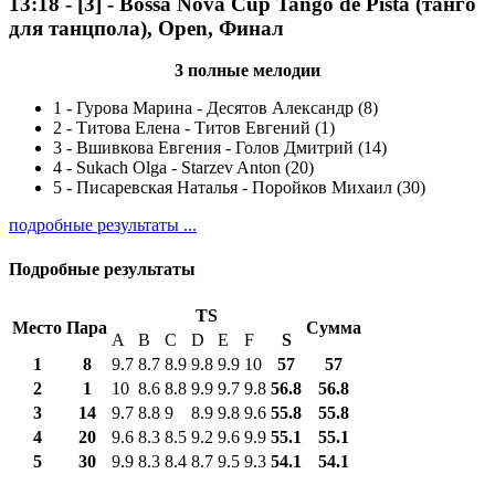
13:18
-
[3]
- Bossa Nova Cup Tango de Pista (танго
для танцпола), Open, Финал
3 полные мелодии
1
-
Гурова Марина - Десятов Александр (8)
2
-
Титова Елена - Титов Евгений (1)
3
-
Вшивкова Евгения - Голов Дмитрий (14)
4
-
Sukach Olga - Starzev Anton (20)
5
-
Писаревская Наталья - Поройков Михаил (30)
подробные результаты ...
Подробные результаты
TS
Место
Пара
Сумма
A
B
C
D
E
F
S
1
8
9.7
8.7
8.9
9.8
9.9
10
57
57
2
1
10
8.6
8.8
9.9
9.7
9.8
56.8
56.8
3
14
9.7
8.8
9
8.9
9.8
9.6
55.8
55.8
4
20
9.6
8.3
8.5
9.2
9.6
9.9
55.1
55.1
5
30
9.9
8.3
8.4
8.7
9.5
9.3
54.1
54.1