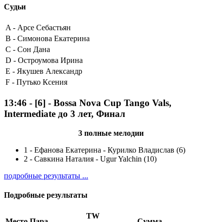
Судьи
A -
Арсе Себастьян
B -
Симонова Екатерина
C -
Сон Дана
D -
Остроумова Ирина
E -
Якушев Александр
F -
Путько Ксения
13:46
-
[6]
- Bossa Nova Cup Tango Vals,
Intermediate до 3 лет, Финал
3 полные мелодии
1
-
Ефанова Екатерина - Курилко Владислав (6)
2
-
Савкина Наталия - Ugur Yalchin (10)
подробные результаты ...
Подробные результаты
TW
Место
Пара
Сумма