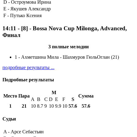
D -
Остроумова Ирина
E -
Якушев Александр
F -
Путько Ксения
14:11
-
[8]
- Bossa Nova Cup Milonga, Advanced,
Финал
3 полные мелодии
1
-
Ахметшина Мила - Шахмуров ГюльОглан (21)
подробные результаты ...
Подробные результаты
M
Место
Пара
Сумма
A
B
C
D
E
F
S
1
21
10
8.7
9
10
9.9
10
57.6
57.6
Судьи
A -
Арсе Себастьян