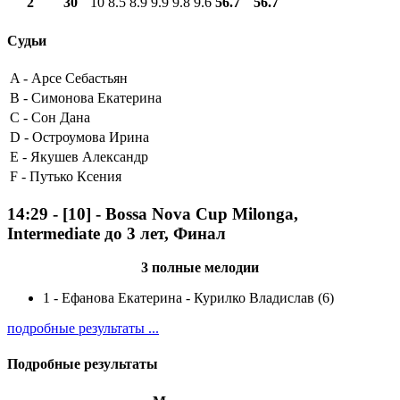
2
30
10
8.5
8.9
9.9
9.8
9.6
56.7
56.7
Судьи
A -
Арсе Себастьян
B -
Симонова Екатерина
C -
Сон Дана
D -
Остроумова Ирина
E -
Якушев Александр
F -
Путько Ксения
14:29
-
[10]
- Bossa Nova Cup Milonga,
Intermediate до 3 лет, Финал
3 полные мелодии
1
-
Ефанова Екатерина - Курилко Владислав (6)
подробные результаты ...
Подробные результаты