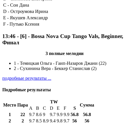
C -
Сон Дана
D -
Остроумова Ирина
E -
Якушев Александр
F -
Путько Ксения
13:46
-
[6]
- Bossa Nova Cup Tango Vals, Beginner,
Финал
3 полные мелодии
1
-
Темицкая Ольга - Гаип-Назаров Джани (22)
2
-
Сухинина Вера - Беккер Станислав (2)
подробные результаты ...
Подробные результаты
TW
Место
Пара
Сумма
A
B
C
D
E
F
S
1
22
9.7
8.6
9
9.7
9.9
9.9
56.8
56.8
2
2
9.7
8.5
8.9
9.4
9.8
9.7
56
56