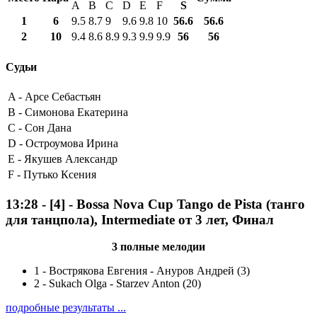
A
B
C
D
E
F
S
1
6
9.5
8.7
9
9.6
9.8
10
56.6
56.6
2
10
9.4
8.6
8.9
9.3
9.9
9.9
56
56
Судьи
A -
Арсе Себастьян
B -
Симонова Екатерина
C -
Сон Дана
D -
Остроумова Ирина
E -
Якушев Александр
F -
Путько Ксения
13:28
-
[4]
- Bossa Nova Cup Tango de Pista (танго
для танцпола), Intermediate от 3 лет, Финал
3 полные мелодии
1
-
Вострякова Евгения - Ануров Андрей (3)
2
-
Sukach Olga - Starzev Anton (20)
подробные результаты ...