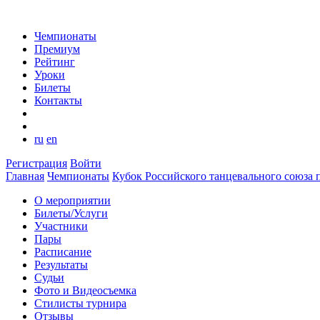
Чемпионаты
Премиум
Рейтинг
Уроки
Билеты
Контакты
ru
en
Регистрация
Войти
Главная
Чемпионаты
Кубок Российского танцевального союза 
О мероприятии
Билеты/Услуги
Участники
Пары
Расписание
Результаты
Судьи
Фото и Видеосъемка
Стилисты турнира
Отзывы