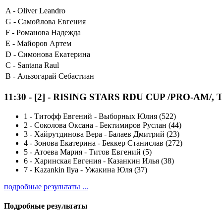
A -
Oliver Leandro
G -
Самойлова Евгения
F -
Романова Надежда
E -
Майоров Артем
D -
Симонова Екатерина
C -
Santana Raul
B -
Альзогарай Себастиан
11:30
-
[2]
- RISING STARS RDU CUP /PRO-AM/, Tang
1
-
Титофф Евгений - Выборных Юлия (522)
2
-
Соколова Оксана - Бектимиров Руслан (44)
3
-
Хайрутдинова Вера - Балаев Дмитрий (23)
4
-
Зонова Екатерина - Беккер Станислав (272)
5
-
Атоева Мария - Титов Евгений (5)
6
-
Харинская Евгения - Казанкин Илья (38)
7
-
Kazankin Ilya - Ужакина Юля (37)
подробные результаты ...
Подробные результаты