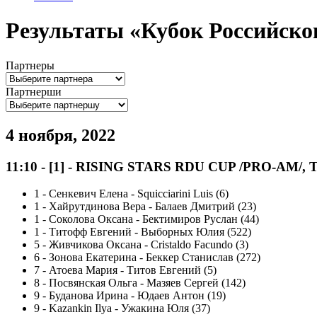
Результаты «Кубок Российско
Партнеры
Партнерши
4 ноября, 2022
11:10
-
[1]
- RISING STARS RDU CUP /PRO-AM/, Tango
1
-
Сенкевич Елена - Squicciarini Luis (6)
1
-
Хайрутдинова Вера - Балаев Дмитрий (23)
1
-
Соколова Оксана - Бектимиров Руслан (44)
1
-
Титофф Евгений - Выборных Юлия (522)
5
-
Живчикова Оксана - Cristaldo Facundo (3)
6
-
Зонова Екатерина - Беккер Станислав (272)
7
-
Атоева Мария - Титов Евгений (5)
8
-
Посвянская Ольга - Мазяев Сергей (142)
9
-
Буданова Ирина - Юдаев Антон (19)
9
-
Kazankin Ilya - Ужакина Юля (37)