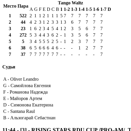
Tango Waltz
Место
Пара
A
G
F
E
D
C
B
1
1-2
1-3
1-4
1-5
1-6
1-7
D
1
522
2
1
1
2
1
1
1
5
7
7
7
7
7
7
2
44
4
2
3
1
2
3
3
1
3
6
7
7
7
7
3
23
1
6
2
3
4
5
4
1
2
3
5
6
7
7
4
272
5
3
4
4
3
6
2
-
1
3
5
6
7
7
5
5
3
4
5
5
5
2
5
-
1
2
3
7
7
7
6
38
6
5
6
6
6
4
6
-
-
-
1
2
7
7
7
37
7
7
7
7
7
7
7
-
-
-
-
-
-
7
Судьи
A -
Oliver Leandro
G -
Самойлова Евгения
F -
Романова Надежда
E -
Майоров Артем
D -
Симонова Екатерина
C -
Santana Raul
B -
Альзогарай Себастиан
11:44
-
[3]
- RISING STARS RDU CUP /PRO-AM/, Tang