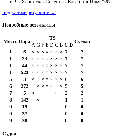
9
-
Харинская Евгения - Казанкин Илья (38)
подробные результаты ...
Подробные результаты
TS
Место
Пара
Сумма
A
G
F
E
D
C
B
С
D
1
6
×
×
×
×
×
×
×
7
7
1
23
×
×
×
×
×
×
×
7
7
1
44
×
×
×
×
×
×
×
7
7
1
522
×
×
×
×
×
×
×
7
7
5
3
×
×
×
×
×
×
6
6
6
272
×
×
×
×
×
5
5
7
5
×
×
2
2
8
142
×
1
1
9
19
0
0
9
37
0
0
9
38
0
0
Судьи