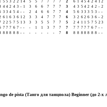
1
5
5
3
2
2
1
4
5
5
7
7
7
7
2
6
1
4
5
4
2
4
1
2
3
4
4
2
4
3
-
1
3
6
6
7
7
7
3
4
3
5
4
2
4
2
-
2
5
3
3
4
5
4
-
-
2
4
6
6
7
7
4
5
6
3
3
3
5
3
-
-
2
6
1
6
3
6
1
2
3
3
4
7
7
7
6
3
2
6
2
6
3
6
-
2
7
2
2
5
7
5
1
3
3
3
5
5
7
7
5
2
4
1
1
5
7
5
2
3
6
7
7
7
6
7
-
-
-
1
1
3
7
7
7
7
7
7
7
7
6
7
-
-
8
8
8
8
8
8
-
-
-
-
-
-
-
7
8
8
8
8
8
8
8
8
-
-
de pista (Танго для танцпола) Beginner (до 2-х 