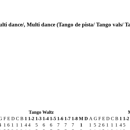
nce/, Multi dance (Tango de pista/ Tango vals/ Tan
Tango Waltz
G
F
E
D
C
B
1
1-2
1-3
1-4
1-5
1-6
1-7
1-8
М
D
A
G
F
E
D
C
B
1
1-2
4
1
6
1
1
1
4
4
5
6
6
7
7
7
1
1
5
2
6
1
1
1
4
5