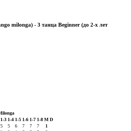
go milonga) - 3 танца Beginner (до 2-х лет
Milonga
1-3
1-4
1-5
1-6
1-7
1-8
М
D
5
5
6
7
7
7
1