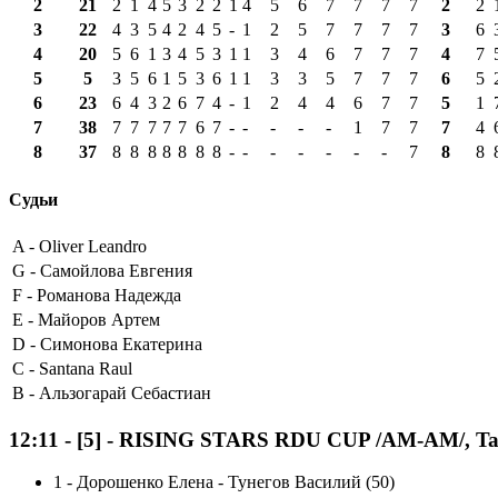
2
21
2
1
4
5
3
2
2
1
4
5
6
7
7
7
7
2
2
3
22
4
3
5
4
2
4
5
-
1
2
5
7
7
7
7
3
6
4
20
5
6
1
3
4
5
3
1
1
3
4
6
7
7
7
4
7
5
5
3
5
6
1
5
3
6
1
1
3
3
5
7
7
7
6
5
6
23
6
4
3
2
6
7
4
-
1
2
4
4
6
7
7
5
1
7
38
7
7
7
7
7
6
7
-
-
-
-
-
1
7
7
7
4
8
37
8
8
8
8
8
8
8
-
-
-
-
-
-
-
7
8
8
Судьи
A -
Oliver Leandro
G -
Самойлова Евгения
F -
Романова Надежда
E -
Майоров Артем
D -
Симонова Екатерина
C -
Santana Raul
B -
Альзогарай Себастиан
12:11
-
[5]
- RISING STARS RDU CUP /AM-AM/, Tango 
1
-
Дорошенко Елена - Тунегов Василий (50)