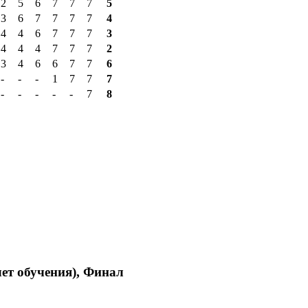
2
5
6
7
7
7
5
3
6
7
7
7
7
4
4
4
6
7
7
7
3
4
4
4
7
7
7
2
3
4
6
6
7
7
6
-
-
-
1
7
7
7
-
-
-
-
-
7
8
лет обучения), Финал