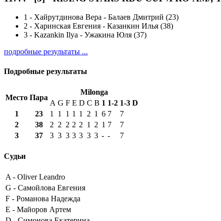
1
-
Хайрутдинова Вера - Балаев Дмитрий (23)
2
-
Харинская Евгения - Казанкин Илья (38)
3
-
Kazankin Ilya - Ужакина Юля (37)
подробные результаты ...
Подробные результаты
Milonga
Место
Пара
A
G
F
E
D
C
B
1
1-2
1-3
D
1
23
1
1
1
1
1
2
1
6
7
7
2
38
2
2
2
2
2
1
2
1
7
7
3
37
3
3
3
3
3
3
3
-
-
7
Судьи
A -
Oliver Leandro
G -
Самойлова Евгения
F -
Романова Надежда
E -
Майоров Артем
D -
Симонова Екатерина