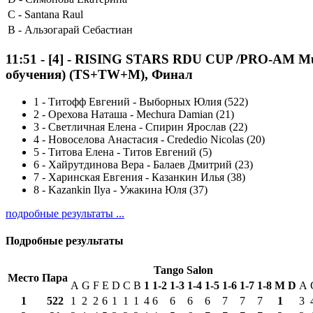
C -
Santana Raul
B -
Альзогарай Себастиан
11:51
-
[4]
- RISING STARS RDU CUP /PRO-AM Multi da
обучения) (TS+TW+M), Финал
1
-
Титофф Евгений - Выборных Юлия (522)
2
-
Орехова Наташа - Mechura Damian (21)
3
-
Светличная Елена - Спирин Ярослав (22)
4
-
Новоселова Анастасия - Crededio Nicolas (20)
5
-
Титова Елена - Титов Евгений (5)
6
-
Хайрутдинова Вера - Балаев Дмитрий (23)
7
-
Харинская Евгения - Казанкин Илья (38)
8
-
Kazankin Ilya - Ужакина Юля (37)
подробные результаты ...
Подробные результаты
Tango Salon
Место
Пара
A
G
F
E
D
C
B
1
1-2
1-3
1-4
1-5
1-6
1-7
1-8
М
D
A
1
522
1
2
2
6
1
1
1
4
6
6
6
6
7
7
7
1
3