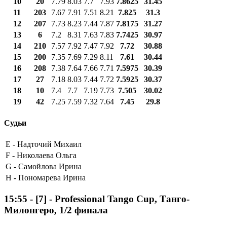
10
20
7.79
8.03
7.7
7.93
7.8625
31.45
11
203
7.67
7.91
7.51
8.21
7.825
31.3
12
207
7.73
8.23
7.44
7.87
7.8175
31.27
13
6
7.2
8.31
7.63
7.83
7.7425
30.97
14
210
7.57
7.92
7.47
7.92
7.72
30.88
15
200
7.35
7.69
7.29
8.11
7.61
30.44
16
208
7.38
7.64
7.66
7.71
7.5975
30.39
17
27
7.18
8.03
7.44
7.72
7.5925
30.37
18
10
7.4
7.7
7.19
7.73
7.505
30.02
19
42
7.25
7.59
7.32
7.64
7.45
29.8
Судьи
E -
Надточий Михаил
F -
Николаева Ольга
G -
Самойлова Ирина
H -
Пономарева Ирина
15:55
-
[7]
- Professional Tango Cup, Танго-
Милонгеро, 1/2 финала