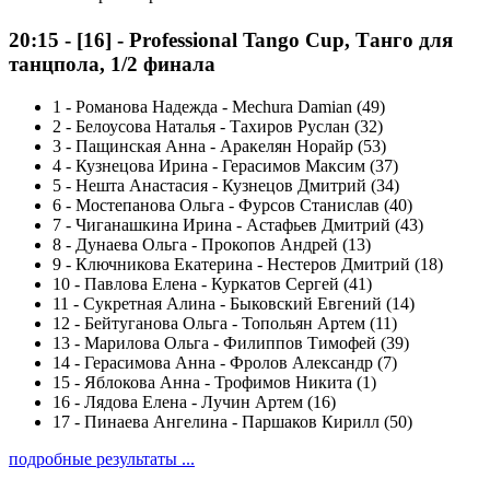
20:15
-
[16]
- Professional Tango Cup, Танго для
танцпола, 1/2 финала
1
-
Романова Надежда - Mechura Damian (49)
2
-
Белоусова Наталья - Тахиров Руслан (32)
3
-
Пащинская Анна - Аракелян Норайр (53)
4
-
Кузнецова Ирина - Герасимов Максим (37)
5
-
Нешта Анастасия - Кузнецов Дмитрий (34)
6
-
Мостепанова Ольга - Фурсов Станислав (40)
7
-
Чиганашкина Ирина - Астафьев Дмитрий (43)
8
-
Дунаева Ольга - Прокопов Андрей (13)
9
-
Ключникова Екатерина - Нестеров Дмитрий (18)
10
-
Павлова Елена - Куркатов Сергей (41)
11
-
Сукретная Алина - Быковский Евгений (14)
12
-
Бейтуганова Ольга - Топольян Артем (11)
13
-
Марилова Ольга - Филиппов Тимофей (39)
14
-
Герасимова Анна - Фролов Александр (7)
15
-
Яблокова Анна - Трофимов Никита (1)
16
-
Лядова Елена - Лучин Артем (16)
17
-
Пинаева Ангелина - Паршаков Кирилл (50)
подробные результаты ...