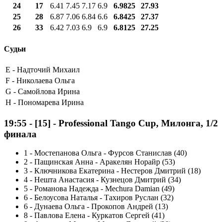
24
17
6.41
7.45
7.17
6.9
6.9825
27.93
25
28
6.87
7.06
6.84
6.6
6.8425
27.37
26
33
6.42
7.03
6.9
6.9
6.8125
27.25
Судьи
E -
Надточий Михаил
F -
Николаева Ольга
G -
Самойлова Ирина
H -
Пономарева Ирина
19:55
-
[15]
- Professional Tango Cup, Милонга, 1/2
финала
1
-
Мостепанова Ольга - Фурсов Станислав (40)
2
-
Пащинская Анна - Аракелян Норайр (53)
3
-
Ключникова Екатерина - Нестеров Дмитрий (18)
4
-
Нешта Анастасия - Кузнецов Дмитрий (34)
5
-
Романова Надежда - Mechura Damian (49)
6
-
Белоусова Наталья - Тахиров Руслан (32)
6
-
Дунаева Ольга - Прокопов Андрей (13)
8
-
Павлова Елена - Куркатов Сергей (41)