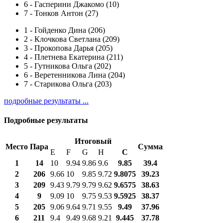
6
-
Гасперини Джакомо (10)
7
-
Тонков Антон (27)
1
-
Гойденко Дина (206)
2
-
Клочкова Светлана (209)
3
-
Прокопова Дарья (205)
4
-
Плетнева Екатерина (211)
5
-
Гутникова Ольга (202)
6
-
Веретенникова Лина (204)
7
-
Старикова Ольга (203)
подробные результаты ...
Подробные результаты
Итоговый
Место
Пара
Сумма
E
F
G
H
С
1
14
10
9.94
9.86
9.6
9.85
39.4
2
206
9.66
10
9.85
9.72
9.8075
39.23
3
209
9.43
9.79
9.79
9.62
9.6575
38.63
4
9
9.09
10
9.75
9.53
9.5925
38.37
5
205
9.06
9.64
9.71
9.55
9.49
37.96
6
211
9.4
9.49
9.68
9.21
9.445
37.78