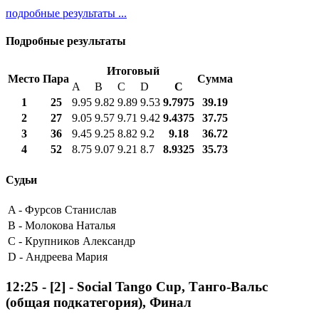
подробные результаты ...
Подробные результаты
Итоговый
Место
Пара
Сумма
A
B
C
D
С
1
25
9.95
9.82
9.89
9.53
9.7975
39.19
2
27
9.05
9.57
9.71
9.42
9.4375
37.75
3
36
9.45
9.25
8.82
9.2
9.18
36.72
4
52
8.75
9.07
9.21
8.7
8.9325
35.73
Судьи
A -
Фурсов Станислав
B -
Молокова Наталья
C -
Крупников Александр
D -
Андреева Мария
12:25
-
[2]
- Social Tango Cup, Танго-Вальс
(общая подкатегория), Финал