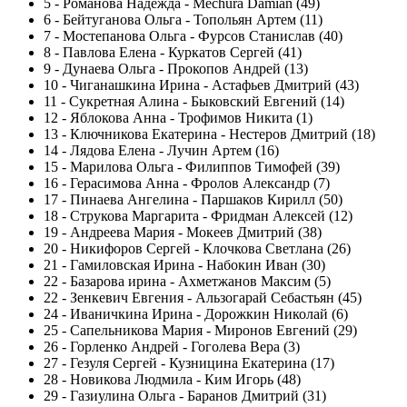
5
-
Романова Надежда - Mechura Damian (49)
6
-
Бейтуганова Ольга - Топольян Артем (11)
7
-
Мостепанова Ольга - Фурсов Станислав (40)
8
-
Павлова Елена - Куркатов Сергей (41)
9
-
Дунаева Ольга - Прокопов Андрей (13)
10
-
Чиганашкина Ирина - Астафьев Дмитрий (43)
11
-
Сукретная Алина - Быковский Евгений (14)
12
-
Яблокова Анна - Трофимов Никита (1)
13
-
Ключникова Екатерина - Нестеров Дмитрий (18)
14
-
Лядова Елена - Лучин Артем (16)
15
-
Марилова Ольга - Филиппов Тимофей (39)
16
-
Герасимова Анна - Фролов Александр (7)
17
-
Пинаева Ангелина - Паршаков Кирилл (50)
18
-
Струкова Маргарита - Фридман Алексей (12)
19
-
Андреева Мария - Мокеев Дмитрий (38)
20
-
Никифоров Сергей - Клочкова Светлана (26)
21
-
Гамиловская Ирина - Набокин Иван (30)
22
-
Базарова ирина - Ахметжанов Максим (5)
22
-
Зенкевич Евгения - Альзогарай Себастьян (45)
24
-
Иваничкина Ирина - Дорожкин Николай (6)
25
-
Сапельникова Мария - Миронов Евгений (29)
26
-
Горленко Андрей - Гоголева Вера (3)
27
-
Гезуля Сергей - Кузницина Екатерина (17)
28
-
Новикова Людмила - Ким Игорь (48)
29
-
Газиулина Ольга - Баранов Дмитрий (31)