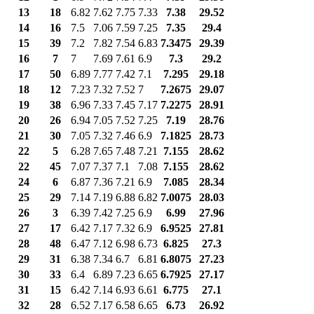
13
18
6.82
7.62
7.75
7.33
7.38
29.52
14
16
7.5
7.06
7.59
7.25
7.35
29.4
15
39
7.2
7.82
7.54
6.83
7.3475
29.39
16
7
7
7.69
7.61
6.9
7.3
29.2
17
50
6.89
7.77
7.42
7.1
7.295
29.18
18
12
7.23
7.32
7.52
7
7.2675
29.07
19
38
6.96
7.33
7.45
7.17
7.2275
28.91
20
26
6.94
7.05
7.52
7.25
7.19
28.76
21
30
7.05
7.32
7.46
6.9
7.1825
28.73
22
5
6.28
7.65
7.48
7.21
7.155
28.62
22
45
7.07
7.37
7.1
7.08
7.155
28.62
24
6
6.87
7.36
7.21
6.9
7.085
28.34
25
29
7.14
7.19
6.88
6.82
7.0075
28.03
26
3
6.39
7.42
7.25
6.9
6.99
27.96
27
17
6.42
7.17
7.32
6.9
6.9525
27.81
28
48
6.47
7.12
6.98
6.73
6.825
27.3
29
31
6.38
7.34
6.7
6.81
6.8075
27.23
30
33
6.4
6.89
7.23
6.65
6.7925
27.17
31
15
6.42
7.14
6.93
6.61
6.775
27.1
32
28
6.52
7.17
6.58
6.65
6.73
26.92