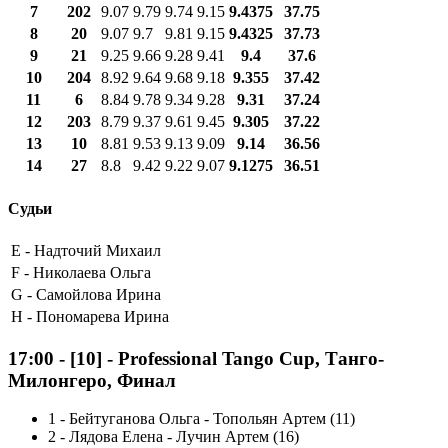
7
202
9.07
9.79
9.74
9.15
9.4375
37.75
8
20
9.07
9.7
9.81
9.15
9.4325
37.73
9
21
9.25
9.66
9.28
9.41
9.4
37.6
10
204
8.92
9.64
9.68
9.18
9.355
37.42
11
6
8.84
9.78
9.34
9.28
9.31
37.24
12
203
8.79
9.37
9.61
9.45
9.305
37.22
13
10
8.81
9.53
9.13
9.09
9.14
36.56
14
27
8.8
9.42
9.22
9.07
9.1275
36.51
Судьи
E -
Надточий Михаил
F -
Николаева Ольга
G -
Самойлова Ирина
H -
Пономарева Ирина
17:00
-
[10]
- Professional Tango Cup, Танго-
Милонгеро, Финал
1
-
Бейтуганова Ольга - Топольян Артем (11)
2
-
Лядова Елена - Лучин Артем (16)