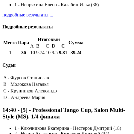
1
-
Непряхина Елена - Калабин Илья (36)
подробные результаты ...
Подробные результаты
Итоговый
Место
Пара
Сумма
A
B
C
D
С
1
36
10
9.74
10
9.5
9.81
39.24
Судьи
A -
Фурсов Станислав
B -
Молокова Наталья
C -
Крупников Александр
D -
Андреева Мария
14:40
-
[5]
- Professional Tango Cup, Salon Multi-
Style (MS), 1/4 финала
1
-
Ключникова Екатерина - Нестеров Дмитрий (18)
2
-
Нешта Анастасия - Кузнецов Дмитрий (34)