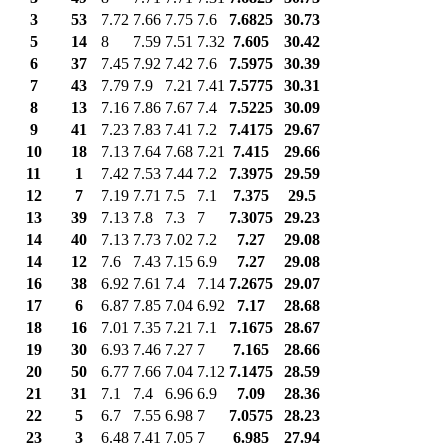
3
53
7.72
7.66
7.75
7.6
7.6825
30.73
5
14
8
7.59
7.51
7.32
7.605
30.42
6
37
7.45
7.92
7.42
7.6
7.5975
30.39
7
43
7.79
7.9
7.21
7.41
7.5775
30.31
8
13
7.16
7.86
7.67
7.4
7.5225
30.09
9
41
7.23
7.83
7.41
7.2
7.4175
29.67
10
18
7.13
7.64
7.68
7.21
7.415
29.66
11
1
7.42
7.53
7.44
7.2
7.3975
29.59
12
7
7.19
7.71
7.5
7.1
7.375
29.5
13
39
7.13
7.8
7.3
7
7.3075
29.23
14
40
7.13
7.73
7.02
7.2
7.27
29.08
14
12
7.6
7.43
7.15
6.9
7.27
29.08
16
38
6.92
7.61
7.4
7.14
7.2675
29.07
17
6
6.87
7.85
7.04
6.92
7.17
28.68
18
16
7.01
7.35
7.21
7.1
7.1675
28.67
19
30
6.93
7.46
7.27
7
7.165
28.66
20
50
6.77
7.66
7.04
7.12
7.1475
28.59
21
31
7.1
7.4
6.96
6.9
7.09
28.36
22
5
6.7
7.55
6.98
7
7.0575
28.23
23
3
6.48
7.41
7.05
7
6.985
27.94