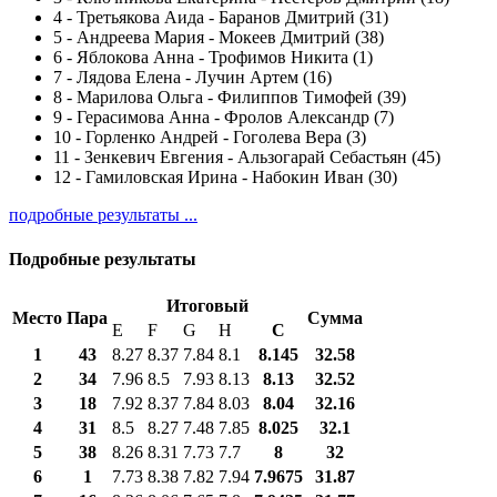
4
-
Третьякова Аида - Баранов Дмитрий (31)
5
-
Андреева Мария - Мокеев Дмитрий (38)
6
-
Яблокова Анна - Трофимов Никита (1)
7
-
Лядова Елена - Лучин Артем (16)
8
-
Марилова Ольга - Филиппов Тимофей (39)
9
-
Герасимова Анна - Фролов Александр (7)
10
-
Горленко Андрей - Гоголева Вера (3)
11
-
Зенкевич Евгения - Альзогарай Себастьян (45)
12
-
Гамиловская Ирина - Набокин Иван (30)
подробные результаты ...
Подробные результаты
Итоговый
Место
Пара
Сумма
E
F
G
H
С
1
43
8.27
8.37
7.84
8.1
8.145
32.58
2
34
7.96
8.5
7.93
8.13
8.13
32.52
3
18
7.92
8.37
7.84
8.03
8.04
32.16
4
31
8.5
8.27
7.48
7.85
8.025
32.1
5
38
8.26
8.31
7.73
7.7
8
32
6
1
7.73
8.38
7.82
7.94
7.9675
31.87