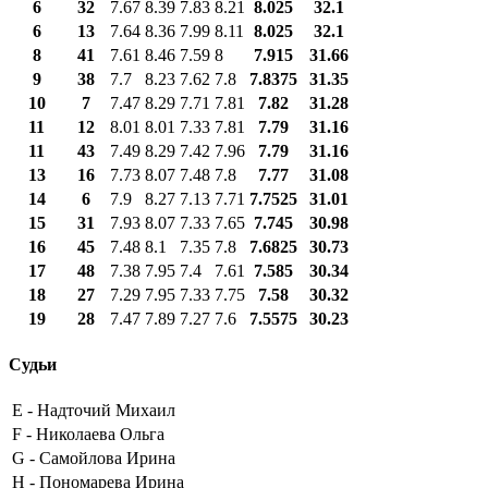
6
32
7.67
8.39
7.83
8.21
8.025
32.1
6
13
7.64
8.36
7.99
8.11
8.025
32.1
8
41
7.61
8.46
7.59
8
7.915
31.66
9
38
7.7
8.23
7.62
7.8
7.8375
31.35
10
7
7.47
8.29
7.71
7.81
7.82
31.28
11
12
8.01
8.01
7.33
7.81
7.79
31.16
11
43
7.49
8.29
7.42
7.96
7.79
31.16
13
16
7.73
8.07
7.48
7.8
7.77
31.08
14
6
7.9
8.27
7.13
7.71
7.7525
31.01
15
31
7.93
8.07
7.33
7.65
7.745
30.98
16
45
7.48
8.1
7.35
7.8
7.6825
30.73
17
48
7.38
7.95
7.4
7.61
7.585
30.34
18
27
7.29
7.95
7.33
7.75
7.58
30.32
19
28
7.47
7.89
7.27
7.6
7.5575
30.23
Судьи
E -
Надточий Михаил
F -
Николаева Ольга
G -
Самойлова Ирина
H -
Пономарева Ирина