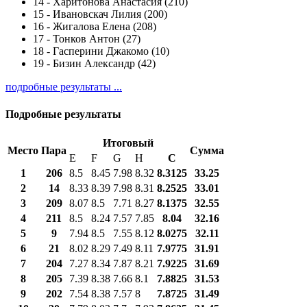
14
-
Харитонова Анастасия (210)
15
-
Ивановскач Лилия (200)
16
-
Жигалова Елена (208)
17
-
Тонков Антон (27)
18
-
Гасперини Джакомо (10)
19
-
Бизин Александр (42)
подробные результаты ...
Подробные результаты
Итоговый
Место
Пара
Сумма
E
F
G
H
С
1
206
8.5
8.45
7.98
8.32
8.3125
33.25
2
14
8.33
8.39
7.98
8.31
8.2525
33.01
3
209
8.07
8.5
7.71
8.27
8.1375
32.55
4
211
8.5
8.24
7.57
7.85
8.04
32.16
5
9
7.94
8.5
7.55
8.12
8.0275
32.11
6
21
8.02
8.29
7.49
8.11
7.9775
31.91
7
204
7.27
8.34
7.87
8.21
7.9225
31.69
8
205
7.39
8.38
7.66
8.1
7.8825
31.53
9
202
7.54
8.38
7.57
8
7.8725
31.49