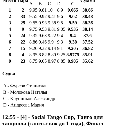
Место
Пара
Сумма
A
B
C
D
С
1
2
9.95
9.81
10
8.9
9.665
38.66
2
33
9.55
9.92
9.41
9.6
9.62
38.48
3
25
9.55
9.93
9.38
9.5
9.59
38.36
4
9
9.75
9.53
9.81
9.05
9.535
38.14
5
24
9.35
9.63
9.22
9.4
9.4
37.6
6
22
8.86
9.46
9.9
9.3
9.38
37.52
7
15
9.26
9.32
9.14
9.1
9.205
36.82
8
4
8.95
8.82
8.89
9.25
8.9775
35.91
9
23
8.75
9.05
8.97
8.85
8.905
35.62
Судьи
A -
Фурсов Станислав
B -
Молокова Наталья
C -
Крупников Александр
D -
Андреева Мария
12:55
-
[4]
- Social Tango Cup, Танго для
танцпола (танго-стаж до 1 года), Финал