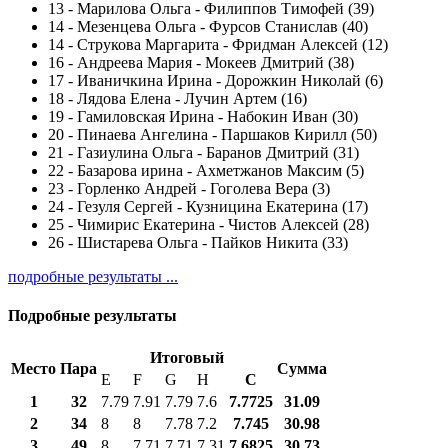
13
-
Марилова Ольга - Филиппов Тимофей (39)
14
-
Мезенцева Ольга - Фурсов Станислав (40)
14
-
Струкова Маргарита - Фридман Алексей (12)
16
-
Андреева Мария - Мокеев Дмитрий (38)
17
-
Иваничкина Ирина - Дорожкин Николай (6)
18
-
Лядова Елена - Лучин Артем (16)
19
-
Гамиловская Ирина - Набокин Иван (30)
20
-
Пинаева Ангелина - Паршаков Кирилл (50)
21
-
Газиулина Ольга - Баранов Дмитрий (31)
22
-
Базарова ирина - Ахметжанов Максим (5)
23
-
Горленко Андрей - Гоголева Вера (3)
24
-
Гезуля Сергей - Кузницина Екатерина (17)
25
-
Чимирис Екатерина - Чистов Алексей (28)
26
-
Шистарева Ольга - Пайков Никита (33)
подробные результаты ...
Подробные результаты
Итоговый
Место
Пара
Сумма
E
F
G
H
С
1
32
7.79
7.91
7.79
7.6
7.7725
31.09
2
34
8
8
7.78
7.2
7.745
30.98
3
49
8
7.71
7.71
7.31
7.6825
30.73