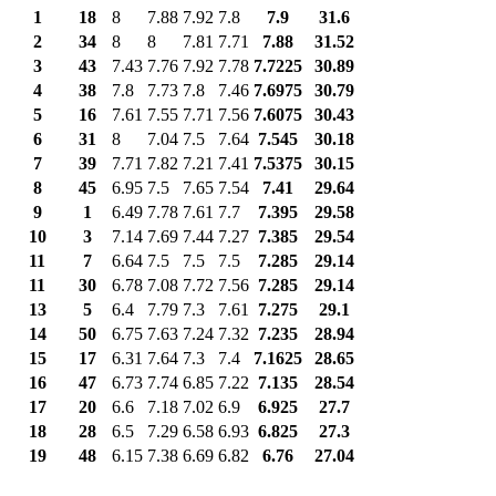
1
18
8
7.88
7.92
7.8
7.9
31.6
2
34
8
8
7.81
7.71
7.88
31.52
3
43
7.43
7.76
7.92
7.78
7.7225
30.89
4
38
7.8
7.73
7.8
7.46
7.6975
30.79
5
16
7.61
7.55
7.71
7.56
7.6075
30.43
6
31
8
7.04
7.5
7.64
7.545
30.18
7
39
7.71
7.82
7.21
7.41
7.5375
30.15
8
45
6.95
7.5
7.65
7.54
7.41
29.64
9
1
6.49
7.78
7.61
7.7
7.395
29.58
10
3
7.14
7.69
7.44
7.27
7.385
29.54
11
7
6.64
7.5
7.5
7.5
7.285
29.14
11
30
6.78
7.08
7.72
7.56
7.285
29.14
13
5
6.4
7.79
7.3
7.61
7.275
29.1
14
50
6.75
7.63
7.24
7.32
7.235
28.94
15
17
6.31
7.64
7.3
7.4
7.1625
28.65
16
47
6.73
7.74
6.85
7.22
7.135
28.54
17
20
6.6
7.18
7.02
6.9
6.925
27.7
18
28
6.5
7.29
6.58
6.93
6.825
27.3
19
48
6.15
7.38
6.69
6.82
6.76
27.04