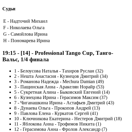
Судьи
E -
Надточий Михаил
F -
Николаева Ольга
G -
Самойлова Ирина
H -
Пономарева Ирина
19:15
-
[14]
- Professional Tango Cup, Танго-
Вальс, 1/4 финала
1
-
Белоусова Наталья - Тахиров Руслан (32)
2
-
Нешта Анастасия - Кузнецов Дмитрий (34)
3
-
Романова Надежда - Mechura Damian (49)
3
-
Пащинская Анна - Аракелян Норайр (53)
5
-
Сукретная Алина - Быковский Евгений (14)
6
-
Кузнецова Ирина - Герасимов Максим (37)
7
-
Чиганашкина Ирина - Астафьев Дмитрий (43)
8
-
Дунаева Ольга - Прокопов Андрей (13)
9
-
Павлова Елена - Куркатов Сергей (41)
10
-
Ключникова Екатерина - Нестеров Дмитрий (18)
11
-
Яблокова Анна - Трофимов Никита (1)
12
-
Герасимова Анна - Фролов Александр (7)