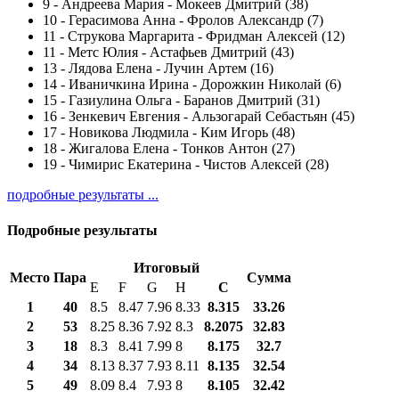
9
-
Андреева Мария - Мокеев Дмитрий (38)
10
-
Герасимова Анна - Фролов Александр (7)
11
-
Струкова Маргарита - Фридман Алексей (12)
11
-
Метс Юлия - Астафьев Дмитрий (43)
13
-
Лядова Елена - Лучин Артем (16)
14
-
Иваничкина Ирина - Дорожкин Николай (6)
15
-
Газиулина Ольга - Баранов Дмитрий (31)
16
-
Зенкевич Евгения - Альзогарай Себастьян (45)
17
-
Новикова Людмила - Ким Игорь (48)
18
-
Жигалова Елена - Тонков Антон (27)
19
-
Чимирис Екатерина - Чистов Алексей (28)
подробные результаты ...
Подробные результаты
Итоговый
Место
Пара
Сумма
E
F
G
H
С
1
40
8.5
8.47
7.96
8.33
8.315
33.26
2
53
8.25
8.36
7.92
8.3
8.2075
32.83
3
18
8.3
8.41
7.99
8
8.175
32.7
4
34
8.13
8.37
7.93
8.11
8.135
32.54
5
49
8.09
8.4
7.93
8
8.105
32.42