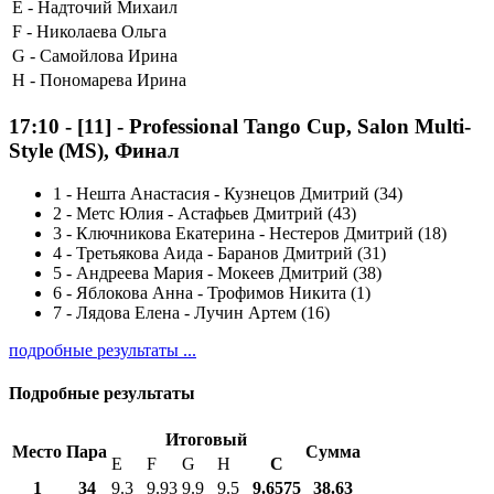
E -
Надточий Михаил
F -
Николаева Ольга
G -
Самойлова Ирина
H -
Пономарева Ирина
17:10
-
[11]
- Professional Tango Cup, Salon Multi-
Style (MS), Финал
1
-
Нешта Анастасия - Кузнецов Дмитрий (34)
2
-
Метс Юлия - Астафьев Дмитрий (43)
3
-
Ключникова Екатерина - Нестеров Дмитрий (18)
4
-
Третьякова Аида - Баранов Дмитрий (31)
5
-
Андреева Мария - Мокеев Дмитрий (38)
6
-
Яблокова Анна - Трофимов Никита (1)
7
-
Лядова Елена - Лучин Артем (16)
подробные результаты ...
Подробные результаты
Итоговый
Место
Пара
Сумма
E
F
G
H
С
1
34
9.3
9.93
9.9
9.5
9.6575
38.63