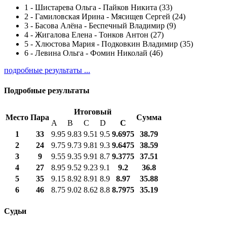
1
-
Шистарева Ольга - Пайков Никита (33)
2
-
Гамиловская Ирина - Мясищев Сергей (24)
3
-
Басова Алёна - Беспечный Владимир (9)
4
-
Жигалова Елена - Тонков Антон (27)
5
-
Хлюстова Мария - Подковкин Владимир (35)
6
-
Левина Ольга - Фомин Николай (46)
подробные результаты ...
Подробные результаты
Итоговый
Место
Пара
Сумма
A
B
C
D
С
1
33
9.95
9.83
9.51
9.5
9.6975
38.79
2
24
9.75
9.73
9.81
9.3
9.6475
38.59
3
9
9.55
9.35
9.91
8.7
9.3775
37.51
4
27
8.95
9.52
9.23
9.1
9.2
36.8
5
35
9.15
8.92
8.91
8.9
8.97
35.88
6
46
8.75
9.02
8.62
8.8
8.7975
35.19
Судьи