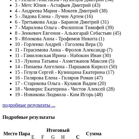
3
-
Метс Юлия - Астафьев Дмитрий (43)
4
-
Андреева Мария - Мокеев Дмитрий (38)
5
-
Лядова Елена - Лучин Артем (16)
6
-
Третьякова Аида - Баранов Дмитрий (31)
7
-
Марилова Ольга - Филиппов Тимофей (39)
8
-
Зенкевич Евгения - Альзогарай Себастьян (45)
9
-
Яблокова Анна - Трофимов Никита (1)
10
-
Горленко Андрей - Гоголева Вера (3)
11
-
Герасимова Анна - Фролов Александр (7)
11
-
Гамиловская Ирина - Набокин Иван (30)
13
-
Лукина Татьяна - Ахметжанов Максим (5)
14
-
Пинаева Ангелина - Паршаков Кирилл (50)
15
-
Гезуля Сергей - Кузницина Екатерина (17)
16
-
Гилярова Елена - Гиляров Роман (47)
17
-
Старикова Ольга - Кулаков Вадим (20)
18
-
Чимирис Екатерина - Чистов Алексей (28)
19
-
Новикова Людмила - Ким Игорь (48)
подробные результаты ...
Подробные результаты
Итоговый
Место
Пара
Сумма
E
F
G
H
С