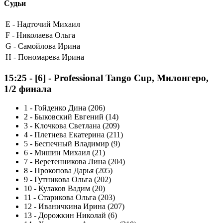
Судьи
E -
Надточий Михаил
F -
Николаева Ольга
G -
Самойлова Ирина
H -
Пономарева Ирина
15:25
-
[6]
- Professional Tango Cup, Милонгеро,
1/2 финала
1
-
Гойденко Дина (206)
2
-
Быковский Евгений (14)
3
-
Клочкова Светлана (209)
4
-
Плетнева Екатерина (211)
5
-
Беспечный Владимир (9)
6
-
Мишин Михаил (21)
7
-
Веретенникова Лина (204)
8
-
Прокопова Дарья (205)
9
-
Гутникова Ольга (202)
10
-
Кулаков Вадим (20)
11
-
Старикова Ольга (203)
12
-
Иваничкина Ирина (207)
13
-
Дорожкин Николай (6)