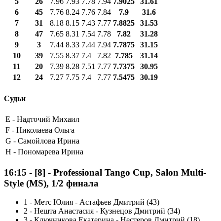
5
26
7.96
7.93
7.78
7.94
7.9025
31.61
6
45
7.76
8.24
7.76
7.84
7.9
31.6
7
31
8.18
8.15
7.43
7.77
7.8825
31.53
8
47
7.65
8.31
7.54
7.78
7.82
31.28
9
3
7.44
8.33
7.44
7.94
7.7875
31.15
10
39
7.55
8.37
7.4
7.82
7.785
31.14
11
20
7.39
8.28
7.51
7.77
7.7375
30.95
12
24
7.27
7.75
7.4
7.77
7.5475
30.19
Судьи
E -
Надточий Михаил
F -
Николаева Ольга
G -
Самойлова Ирина
H -
Пономарева Ирина
16:15
-
[8]
- Professional Tango Cup, Salon Multi-
Style (MS), 1/2 финала
1
-
Метс Юлия - Астафьев Дмитрий (43)
2
-
Нешта Анастасия - Кузнецов Дмитрий (34)
3
-
Ключникова Екатерина - Нестеров Дмитрий (18)