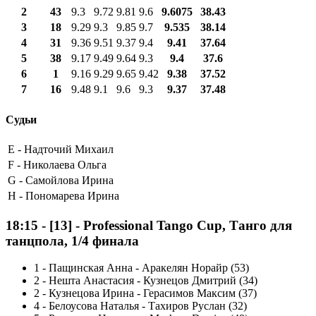
2
43
9.3
9.72
9.81
9.6
9.6075
38.43
3
18
9.29
9.3
9.85
9.7
9.535
38.14
4
31
9.36
9.51
9.37
9.4
9.41
37.64
5
38
9.17
9.49
9.64
9.3
9.4
37.6
6
1
9.16
9.29
9.65
9.42
9.38
37.52
7
16
9.48
9.1
9.6
9.3
9.37
37.48
Судьи
E -
Надточий Михаил
F -
Николаева Ольга
G -
Самойлова Ирина
H -
Пономарева Ирина
18:15
-
[13]
- Professional Tango Cup, Танго для
танцпола, 1/4 финала
1
-
Пащинская Анна - Аракелян Норайр (53)
2
-
Нешта Анастасия - Кузнецов Дмитрий (34)
2
-
Кузнецова Ирина - Герасимов Максим (37)
4
-
Белоусова Наталья - Тахиров Руслан (32)