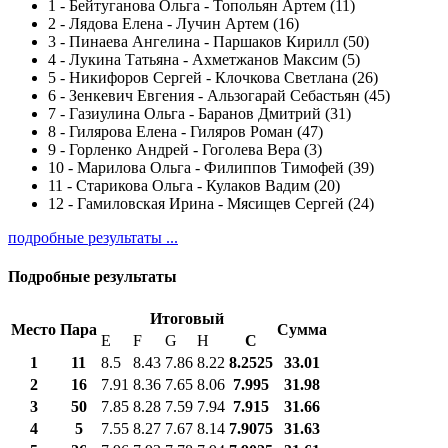
1
-
Бейтуганова Ольга - Топольян Артем (11)
2
-
Лядова Елена - Лучин Артем (16)
3
-
Пинаева Ангелина - Паршаков Кирилл (50)
4
-
Лукина Татьяна - Ахметжанов Максим (5)
5
-
Никифоров Сергей - Клочкова Светлана (26)
6
-
Зенкевич Евгения - Альзогарай Себастьян (45)
7
-
Газиулина Ольга - Баранов Дмитрий (31)
8
-
Гилярова Елена - Гиляров Роман (47)
9
-
Горленко Андрей - Гоголева Вера (3)
10
-
Марилова Ольга - Филиппов Тимофей (39)
11
-
Старикова Ольга - Кулаков Вадим (20)
12
-
Гамиловская Ирина - Мясищев Сергей (24)
подробные результаты ...
Подробные результаты
Итоговый
Место
Пара
Сумма
E
F
G
H
С
1
11
8.5
8.43
7.86
8.22
8.2525
33.01
2
16
7.91
8.36
7.65
8.06
7.995
31.98
3
50
7.85
8.28
7.59
7.94
7.915
31.66
4
5
7.55
8.27
7.67
8.14
7.9075
31.63