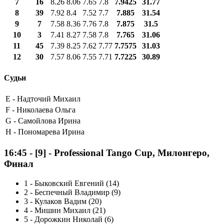
7
16
8.26
8.06
7.65
7.8
7.9425
31.77
8
39
7.92
8.4
7.52
7.7
7.885
31.54
9
7
7.58
8.36
7.76
7.8
7.875
31.5
10
3
7.41
8.27
7.58
7.8
7.765
31.06
11
45
7.39
8.25
7.62
7.77
7.7575
31.03
12
30
7.57
8.06
7.55
7.71
7.7225
30.89
Судьи
E -
Надточий Михаил
F -
Николаева Ольга
G -
Самойлова Ирина
H -
Пономарева Ирина
16:45
-
[9]
- Professional Tango Cup, Милонгеро,
Финал
1
-
Быковский Евгений (14)
2
-
Беспечный Владимир (9)
3
-
Кулаков Вадим (20)
4
-
Мишин Михаил (21)
5
-
Дорожкин Николай (6)