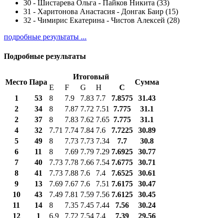
30
-
Шистарева Ольга - Пайков Никита (33)
31
-
Харитонова Анастасия - Донгак Баир (15)
32
-
Чимирис Екатерина - Чистов Алексей (28)
подробные результаты ...
Подробные результаты
Итоговый
Место
Пара
Сумма
E
F
G
H
С
1
53
8
7.9
7.83
7.7
7.8575
31.43
2
34
8
7.87
7.72
7.51
7.775
31.1
2
37
8
7.83
7.62
7.65
7.775
31.1
4
32
7.71
7.74
7.84
7.6
7.7225
30.89
5
49
8
7.73
7.73
7.34
7.7
30.8
6
11
8
7.69
7.79
7.29
7.6925
30.77
7
40
7.73
7.78
7.66
7.54
7.6775
30.71
8
41
7.73
7.88
7.6
7.4
7.6525
30.61
9
13
7.69
7.67
7.6
7.51
7.6175
30.47
10
43
7.49
7.81
7.59
7.56
7.6125
30.45
11
14
8
7.35
7.45
7.44
7.56
30.24
12
1
6.9
7.72
7.54
7.4
7.39
29.56