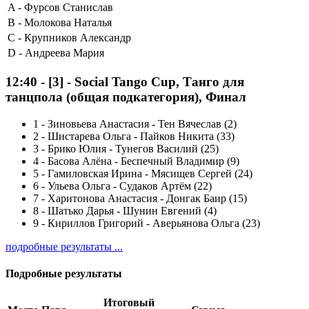
A -
Фурсов Станислав
B -
Молокова Наталья
C -
Крупников Александр
D -
Андреева Мария
12:40
-
[3]
- Social Tango Cup, Танго для
танцпола (общая подкатегория), Финал
1
-
Зиновьева Анастасия - Тен Вячеслав (2)
2
-
Шистарева Ольга - Пайков Никита (33)
3
-
Брико Юлия - Тунегов Василий (25)
4
-
Басова Алёна - Беспечный Владимир (9)
5
-
Гамиловская Ирина - Мясищев Сергей (24)
6
-
Ульева Ольга - Судаков Артём (22)
7
-
Харитонова Анастасия - Донгак Баир (15)
8
-
Шатько Дарья - Шунин Евгений (4)
9
-
Кириллов Григорий - Аверьянова Ольга (23)
подробные результаты ...
Подробные результаты
Итоговый