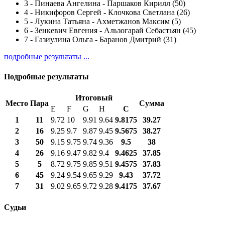
3
-
Пинаева Ангелина - Паршаков Кирилл (50)
4
-
Никифоров Сергей - Клочкова Светлана (26)
5
-
Лукина Татьяна - Ахметжанов Максим (5)
6
-
Зенкевич Евгения - Альзогарай Себастьян (45)
7
-
Газиулина Ольга - Баранов Дмитрий (31)
подробные результаты ...
Подробные результаты
Итоговый
Место
Пара
Сумма
E
F
G
H
С
1
11
9.72
10
9.91
9.64
9.8175
39.27
2
16
9.25
9.7
9.87
9.45
9.5675
38.27
3
50
9.15
9.75
9.74
9.36
9.5
38
4
26
9.16
9.47
9.82
9.4
9.4625
37.85
5
5
8.72
9.75
9.85
9.51
9.4575
37.83
6
45
9.24
9.54
9.65
9.29
9.43
37.72
7
31
9.02
9.65
9.72
9.28
9.4175
37.67
Судьи