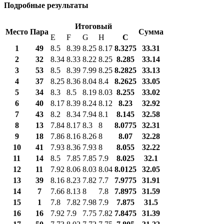
Подробные результаты
Итоговый
Место
Пара
Сумма
E
F
G
H
С
1
49
8.5
8.39
8.25
8.17
8.3275
33.31
2
32
8.34
8.33
8.22
8.25
8.285
33.14
3
53
8.5
8.39
7.99
8.25
8.2825
33.13
4
37
8.25
8.36
8.04
8.4
8.2625
33.05
5
34
8.3
8.5
8.19
8.03
8.255
33.02
6
40
8.17
8.39
8.24
8.12
8.23
32.92
7
43
8.2
8.34
7.94
8.1
8.145
32.58
8
13
7.84
8.17
8.3
8
8.0775
32.31
9
18
7.86
8.16
8.26
8
8.07
32.28
10
41
7.93
8.36
7.93
8
8.055
32.22
11
14
8.5
7.85
7.85
7.9
8.025
32.1
12
11
7.92
8.06
8.03
8.04
8.0125
32.05
13
39
8.16
8.23
7.82
7.7
7.9775
31.91
14
7
7.66
8.13
8
7.8
7.8975
31.59
15
1
7.8
7.82
7.98
7.9
7.875
31.5
16
16
7.92
7.9
7.75
7.82
7.8475
31.39