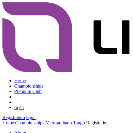
Home
Championships
Premium Club
ru
en
Registration
login
Home
Championships
Metropolitano Tango
Registration
About