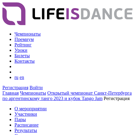
Чемпионаты
Премиум
Рейтинг
Уроки
Билеты
Контакты
ru
en
Регистрация
Войти
Главная
Чемпионаты
Открытый чемпионат Санкт-Петербурга
по аргентинскому танго 2023 и кубок Tango Jam
Регистрация
О мероприятии
Участники
Пары
Расписание
Результаты