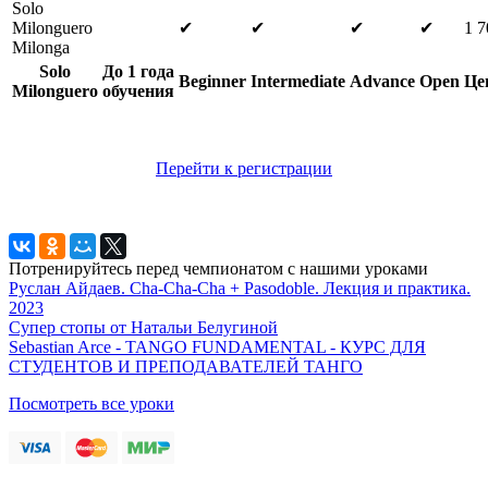
Solo
Milonguero
✔
✔
✔
✔
1 7
Milonga
Solo
До 1 года
Beginner
Intermediate
Advance
Open
Це
Milonguero
обучения
Перейти к регистрации
Потренируйтесь перед чемпионатом с нашими уроками
Руслан Айдаев. Cha-Cha-Cha + Pasodoble. Лекция и практика.
2023
Супер стопы от Натальи Белугиной
Sebastian Arce - TANGO FUNDAMENTAL - КУРС ДЛЯ
СТУДЕНТОВ И ПРЕПОДАВАТЕЛЕЙ ТАНГО
Посмотреть все уроки