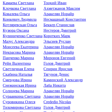
Камаева Светлана
Тоцкий Иван
Клочкова Светлана
Ахметжанов Максим
Ковалева Ольга
Аракелян Норайр
Конкевич Людмила
Несмашный Константин
Котляревская Ольга
Беккер Станислав
Кузюра Оксана
Нестеров Дмитрий
Кулиниченко Светлана
Коротких Марк
Мазус Александра
Эльсиев Руслан
Моисеева Екатерина
Аракелян Норайр
Некрасова Марина
Аракелян Норайр
Панченко Марина
Миронов Евгений
Рейн Валентина
Голов Дмитрий
Светличная Елена
Спирин Ярослав
Скабина Наталья
Тягунов Денис
Смердова Ирина
Каминский Александр
Снежинская Ирина
Лаба Никита
Солнцева Марина
Аракелян Норайр
Сурааикина Светлана
Аракелян Норайр
Суровикина Олеся
Crededio Nicolas
Тихомирова Светлана
Голов Дмитрий