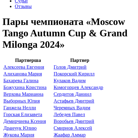
Судьи
Отзывы
Пары чемпионата «Moscow
Tango Autumn Cup & Grand
Milonga 2024»
Партнерша
Партнер
Алексеева Евгения
Голов Дмитрий
Алиханова Мария
Покорский Кирилл
Бахарева Галина
Кулаков Вадим
Божухина Кристина
Комогорцев Александр
Верхова Марианна
Сердитов Даниил
Выборных Юлия
Астафьев Дмитрий
Ганжела Нелли
Черемных Вадим
Горская Елизавета
Лебедев Павел
Демирчиева Ксения
Воробьев Дмитрий
Дранчук Юлию
Смирнов Алексей
Жукова Мария
Жаафар Аммар