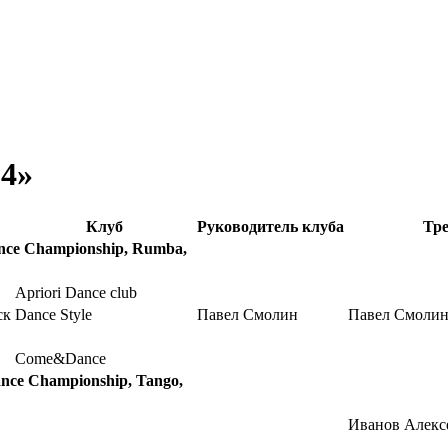
24»
Клуб
Руководитель клуба
Тр
nce Championship, Rumba,
Apriori Dance club
ск
Dance Style
Павел Смолин
Павел Смоли
Come&Dance
nce Championship, Tango,
Иванов Алекс