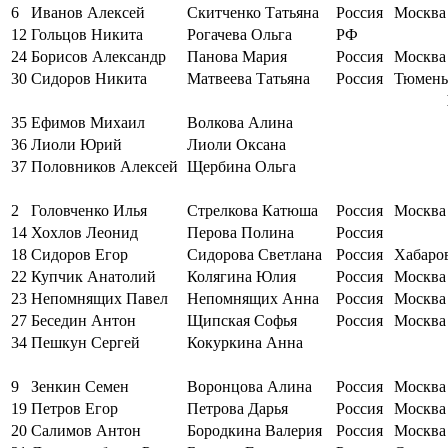
6
Иванов Алексей
Скитченко Татьяна
Россия
Москва
12
Гольцов Никита
Рогачева Ольга
РФ
24
Борисов Александр
Панова Мария
Россия
Москва
30
Сидоров Никита
Матвеева Татьяна
Россия
Тюмень
35
Ефимов Михаил
Волкова Алина
36
Лиоли Юрий
Лиоли Оксана
37
Половников Алексей
Щербина Ольга
2
Головченко Илья
Стрелкова Катюша
Россия
Москва
14
Хохлов Леонид
Перова Полина
Россия
18
Сидоров Егор
Сидорова Светлана
Россия
Хабаро
22
Купчик Анатолий
Колягина Юлия
Россия
Москва
23
Непомнящих Павел
Непомнящих Анна
Россия
Москва
27
Беседин Антон
Щипская Софья
Россия
Москва
34
Пешкун Сергей
Кокуркина Анна
9
Зенкин Семен
Воронцова Алина
Россия
Москва
19
Петров Егор
Петрова Дарья
Россия
Москва
20
Салимов Антон
Бородкина Валерия
Россия
Москва