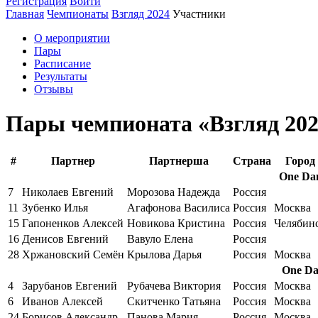
Регистрация
Войти
Главная
Чемпионаты
Взгляд 2024
Участники
О мероприятии
Пары
Расписание
Результаты
Отзывы
Пары чемпионата «Взгляд 20
#
Партнер
Партнерша
Страна
Город
One Da
7
Николаев Евгений
Морозова Надежда
Россия
11
Зубенко Илья
Агафонова Василиса
Россия
Москва
15
Гапоненков Алексей
Новикова Кристина
Россия
Челябин
16
Денисов Евгений
Вавуло Елена
Россия
28
Хржановский Семён
Крылова Дарья
Россия
Москва
One Da
4
Зарубанов Евгений
Рубачева Виктория
Россия
Москва
6
Иванов Алексей
Скитченко Татьяна
Россия
Москва
24
Борисов Александр
Панова Мария
Россия
Москва