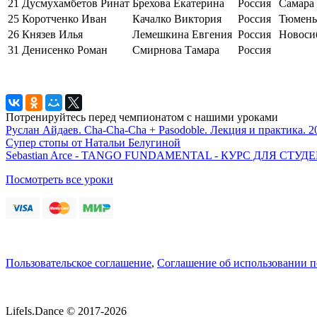
21
Дусмухамбетов Ринат
Брехова Екатерина
Россия
Самара
25
Коротченко Иван
Качалко Виктория
Россия
Тюмень
26
Князев Илья
Лемешкина Евгения
Россия
Новоси
31
Денисенко Роман
Смирнова Тамара
Россия
Потренируйтесь перед чемпионатом с нашими уроками
Руслан Айдаев. Cha-Cha-Cha + Pasodoble. Лекция и практика. 2
Супер стопы от Натальи Белугиной
Sebastian Arce - TANGO FUNDAMENTAL - КУРС ДЛЯ СТ
Посмотреть все уроки
Пользовательское соглашение
,
Соглашение об использовании 
LifeIs.Dance © 2017-2026