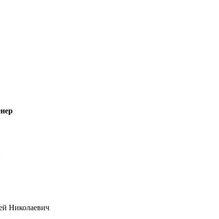
енер
н
ей Николаевич