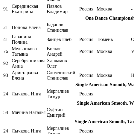
Серединская
Павлов
91
Россия
Москва
-
Екатерина
Владимир
One Dance Championship
Баданов
21
Попова Елена
Станислав
Гаранина
41
Зайцев Глеб
Россия
Тюмень
О
Полина
Мельникова
Волков
76
Россия
Москва
V
Татьяна
Андрей
Серебрянникова
Харламов
92
Анна
Олег
Аристархова
Сломчинский
93
Россия
Москва
Н
Елена
Станислав
Single American Smooth, Wa
Мергалиев
24
Лычкова Инга
Россия
Тимур
Single American Smooth, Wa
Суфтин
54
Мячина Наталья
Дмитрий
Single American Smooth, Ta
Мергалиев
24
Лычкова Инга
Россия
Тимур