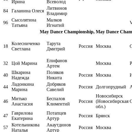
Ирина
Всеволод
Литвинов
84
Галанина Олеся
Владимир
Сысолятина
Малков
96
V
Татьяна
Игнатий
May Dance Championship, May Dance Champi
Колесниченко
Тарута
18
Россия
Москва
Светлана
Дмитрий
Епифанов
32
Цой Марина
Москва
Артем
Шкарина
Поляков
40
Россия
Москва
Надежда
Никита
Ладонкина
Добряков
44
Россия
Долгопрудный
Марина
Савелий
Новосибирск
Митько
Беспалов
46
Россия
(Новосибирская
Анастасия
Климентий
обл.)
Гаврилова
Потапцев
47
Россия
Брянск
Екатерина
Артур
Котельникова
Акаутдинов
57
Россия
Москва
Наталья
Артур