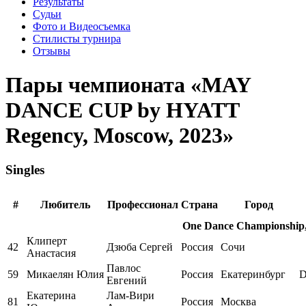
Результаты
Судьи
Фото и Видеосъемка
Стилисты турнира
Отзывы
Пары чемпионата «MAY
DANCE CUP by HYATT
Regency, Moscow, 2023»
Singles
#
Любитель
Профессионал
Страна
Город
One Dance Championship, 
Клиперт
42
Дзюба Сергей
Россия
Сочи
Анастасия
Павлос
59
Микаелян Юлия
Россия
Екатеринбург
D
Евгений
Екатерина
Лам-Вири
81
Россия
Москва