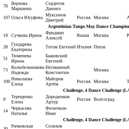
Верхова
Сердитов
70
Марианна
Даниил
Муксинов
107
Ольга Юсуфова
Россия
Москва
A
Дмитрий
Argentinian Tango May Dance Champions
Фридман
19
Сучкова Ирина
Russia
Москва
P
Алексей
Гундарева
28
Титов Евгений
Италия
Пенза
Екатерина
Тюменева
Быковский
51
Ирина
Евгений
Колыбельникова
Несмашный
73
Москва
Надежда
Константин
Николаева
Майоров
100
Россия
Москва
Елена
Артём
Challenge, 4 Dance Challenge (LA
Терещенко
Дородников
9
Россия
Волгоград
Елена
Артур
Черкасова
Филичкин
14
Наталья
Иван
Challenge, 4 Dance Challenge (LA
Рачковская
Селихов
30