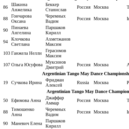
Шакина
Беккер
86
Россия
Москва
Анжелика
Станислав
Гончарова
Черемных
88
Россия
Москва
I
Оксана
Вадим
Пинаева
Паршаков
90
Ангелина
Кирилл
Клочкова
Ахметжанов
94
Светлана
Максим
Герасимов
103
Ганжела Нелли
Максим
Муксинов
107
Ольга Юсуфова
Россия
Москва
A
Дмитрий
Argentinian Tango May Dance Championship,
Фридман
19
Сучкова Ирина
Russia
Москва
P
Алексей
Argentinian Tango May Dance Champions
Джаффар
50
Ефимова Анна
Россия
Москва
T
Аммар
Тимошенко
Черемных
88
Россия
Москва
I
Анна
Вадим
Паршаков
90
Маневич Елена
Кирилл