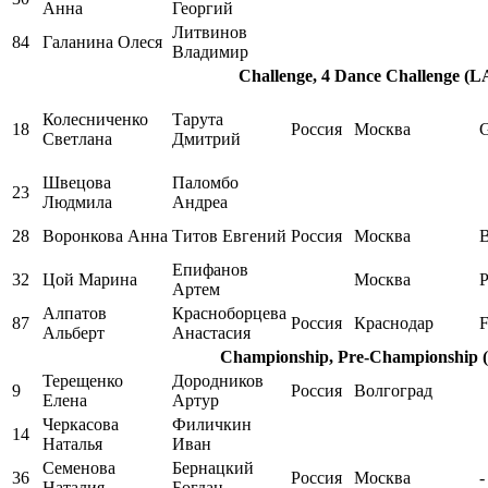
Анна
Георгий
Литвинов
84
Галанина Олеся
Владимир
Challenge, 4 Dance Challenge (LA
Колесниченко
Тарута
18
Россия
Москва
Светлана
Дмитрий
Швецова
Паломбо
23
Людмила
Андреа
28
Воронкова Анна
Титов Евгений
Россия
Москва
B
Епифанов
32
Цой Марина
Москва
Артем
Алпатов
Красноборцева
87
Россия
Краснодар
F
Альберт
Анастасия
Championship, Pre-Championship (
Терещенко
Дородников
9
Россия
Волгоград
Елена
Артур
Черкасова
Филичкин
14
Наталья
Иван
Семенова
Бернацкий
36
Россия
Москва
-
Наталия
Богдан