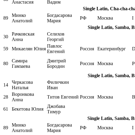
Анастасия
Вадим
Single Latin, Cha-cha-ch
Минко
Богдасарова
89
РФ
Москва
I
Анатолий
Мария
Single Latin, Samba, 
Рачковская
Селихов
30
Анна
Георгий
Павлос
59
Микаелян Юлия
Россия
Екатеринбург
D
Евгений
Самира
Дмитрий
80
Россия
Москва
Р
Гамзаева
Бородин
Single Latin, Samba, 
Черкасова
Филичкин
14
Наталья
Иван
Воронкова
28
Титов Евгений
Россия
Москва
B
Анна
Джобава
61
Бекетова Юлия
Тимур
Single Latin, Samba, 
Минко
Богдасарова
89
РФ
Москва
I
Анатолий
Мария