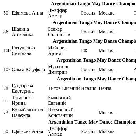
Argentinian Tango May Dance Champions
Джаффар
50
Ефимова Анна
Россия
Москва
T
Аммар
Argentinian Tango May Dance Champion
Шакина
Беккер
86
Россия
Москва
Анжелика
Станислав
Argentinian Tango May Dance Champion
Евтушенко
Майоров
100
РФ
Москва
Светлана
Артём
Argentinian Tango May Dance Champi
Муксинов
107
Ольга Юсуфова
Россия
Москва
A
Дмитрий
Argentinian Tango May Dance Champi
Гундарева
28
Титов Евгений
Италия
Пенза
Екатерина
Тюменева
Быковский
51
Ирина
Евгений
Колыбельникова
Несмашный
73
Москва
Надежда
Константин
Argentinian Tango May Dance Championshi
Джаффар
50
Ефимова Анна
Россия
Москва
T
Аммар