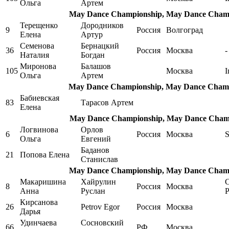
Ольга
Артем
May Dance Championship, May Dance Champi
Терещенко
Дородников
9
Россия
Волгоград
Елена
Артур
Семенова
Бернацкий
36
Россия
Москва
-
Наталия
Богдан
Миронова
Балашов
105
Москва
I
Ольга
Артем
May Dance Championship, May Dance Champi
Бабиевская
83
Тарасов Артем
Елена
May Dance Championship, May Dance Champi
Логвинова
Орлов
6
Россия
Москва
S
Ольга
Евгений
Баданов
21
Попова Елена
Станислав
May Dance Championship, May Dance Champi
Макаришина
Хайрулин
С
8
Россия
Москва
Анна
Руслан
Р
Кирсанова
26
Petrov Egor
Россия
Москва
Дарья
Удинчаева
Сосновский
66
РФ
Москва