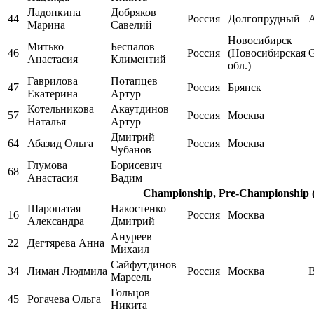
Ладонкина
Добряков
44
Россия
Долгопрудный
Марина
Савелий
Новосибирск
Митько
Беспалов
46
Россия
(Новосибирская
Анастасия
Климентий
обл.)
Гаврилова
Потапцев
47
Россия
Брянск
Екатерина
Артур
Котельникова
Акаутдинов
57
Россия
Москва
Наталья
Артур
Дмитрий
64
Абазид Ольга
Россия
Москва
Чубанов
Глумова
Борисевич
68
Анастасия
Вадим
Championship, Pre-Championship (
Шаропатая
Накостенко
16
Россия
Москва
Александра
Дмитрий
Ануреев
22
Дегтярева Анна
Михаил
Сайфутдинов
34
Лиман Людмила
Россия
Москва
B
Марсель
Гольцов
45
Рогачева Ольга
Никита