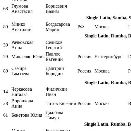
Глумова
Борисевич
68
Анастасия
Вадим
Single Latin, Samba, 
Минко
Богдасарова
89
РФ
Москва
I
Анатолий
Мария
Single Latin, Rumba, 
Рачковская
Селихов
30
Анна
Георгий
Павлос
59
Микаелян Юлия
Россия
Екатеринбург
D
Евгений
Самира
Дмитрий
80
Россия
Москва
Р
Гамзаева
Бородин
Single Latin, Rumba, 
Черкасова
Филичкин
14
Наталья
Иван
Воронкова
28
Титов Евгений
Россия
Москва
B
Анна
Джобава
61
Бекетова Юлия
Тимур
Single Latin, Rumba, 
Минко
Богдасарова