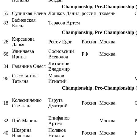
Championship, Pre-Championship (
55
Сулицкая Елена
Лошков Данил
россия
тюмень
Бабиевская
83
Тарасов Артем
Елена
Championship, Pre-Championship (
Кирсанова
26
Petrov Egor
Россия
Москва
Дарья
Удинчаева
Сосновский
66
РФ
Москва
Ирина
Всеволод
Литвинов
84
Галанина Олеся
Владимир
Сысолятина
Малков
96
V
Татьяна
Игнатий
Championship, Pre-Championship (
Колесниченко
Тарута
18
Россия
Москва
Светлана
Дмитрий
Епифанов
32
Цой Марина
Москва
Артем
Шкарина
Поляков
40
Россия
Москва
Надежда
Никита