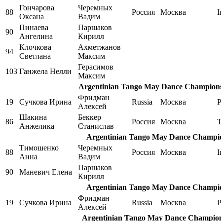
Гончарова
Черемных
88
Россия
Москва
I
Оксана
Вадим
Пинаева
Паршаков
90
Ангелина
Кирилл
Клочкова
Ахметжанов
94
Светлана
Максим
Герасимов
103
Ганжела Нелли
Максим
Argentinian Tango May Dance Championshi
Фридман
19
Сучкова Ирина
Russia
Москва
P
Алексей
Шакина
Беккер
86
Россия
Москва
Анжелика
Станислав
Argentinian Tango May Dance Champio
Тимошенко
Черемных
88
Россия
Москва
I
Анна
Вадим
Паршаков
90
Маневич Елена
Кирилл
Argentinian Tango May Dance Champio
Фридман
19
Сучкова Ирина
Russia
Москва
P
Алексей
Argentinian Tango May Dance Champions