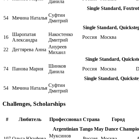
Данила
Single Standard, Foxtrot
Суфтин
54
Мячина Наталья
Дмитрий
Single Standard, Quickste
Шаропатая
Накостенко
16
Россия
Москва
Александра
Дмитрий
Ануреев
22
Дегтярева Анна
Михаил
Single Standard, Quickst
Шинков
74
Панова Мария
Россия
Москва
D
Данила
Single Standard, Quickste
Суфтин
54
Мячина Наталья
Дмитрий
Challenges, Scholarships
#
Любитель
Профессионал
Страна
Город
Argentinian Tango May Dance Champions
Муксинов
107
Ольга Юсуфова
Россия
Москва
A