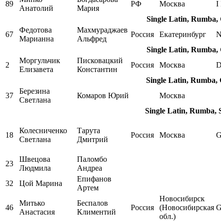
89
РФ
Москва
I
Анатолий
Мария
Single Latin, Rumba,
Федотова
Махмураджаев
67
Россия
Екатеринбург
N
Марианна
Альфред
Single Latin, Rumba,
Моргульчик
Писковацкий
2
Россия
Москва
D
Елизавета
Константин
Single Latin, Rumba,
Березина
37
Комаров Юрий
Москва
Светлана
Single Latin, Rumba, 
Колесниченко
Тарута
18
Россия
Москва
Светлана
Дмитрий
Швецова
Паломбо
23
Людмила
Андреа
Епифанов
32
Цой Марина
Артем
Новосибирск
Митько
Беспалов
46
Россия
(Новосибирская
Анастасия
Климентий
обл.)