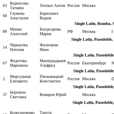
Курносова
63
Теплых Антон
Россия
Москва
Татьяна
Глумова
Борисевич
68
Анастасия
Вадим
Single Latin, Rumba, 
Минко
Богдасарова
89
РФ
Москва
I
Анатолий
Мария
Single Latin, Pasodoble
Черкасова
Филичкин
14
Наталья
Иван
Single Latin, Pasodobl
Федотова
Махмураджаев
67
Россия
Екатеринбург
N
Марианна
Альфред
Single Latin, Pasodobl
Моргульчик
Писковацкий
2
Россия
Москва
D
Елизавета
Константин
Single Latin, Pasodobl
Березина
37
Комаров Юрий
Москва
Светлана
Single Latin, Pasodoble
Колесниченко
Тарута