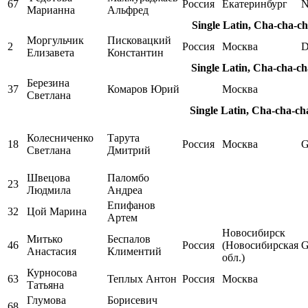
67
Россия
Екатеринбург
N
Марианна
Альфред
Single Latin, Cha-cha-c
Моргульчик
Писковацкий
2
Россия
Москва
D
Елизавета
Константин
Single Latin, Cha-cha-c
Березина
37
Комаров Юрий
Москва
Светлана
Single Latin, Cha-cha-ch
Колесниченко
Тарута
18
Россия
Москва
Светлана
Дмитрий
Швецова
Паломбо
23
Людмила
Андреа
Епифанов
32
Цой Марина
Артем
Новосибирск
Митько
Беспалов
46
Россия
(Новосибирская
Анастасия
Климентий
обл.)
Курносова
63
Теплых Антон
Россия
Москва
Татьяна
Глумова
Борисевич
68