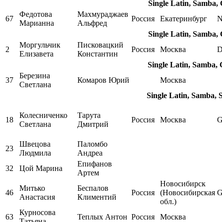
Single Latin, Samba,
Федотова
Махмураджаев
67
Россия
Екатеринбург
N
Марианна
Альфред
Single Latin, Samba,
Моргульчик
Писковацкий
2
Россия
Москва
D
Елизавета
Константин
Single Latin, Samba,
Березина
37
Комаров Юрий
Москва
Светлана
Single Latin, Samba, 
Колесниченко
Тарута
18
Россия
Москва
Светлана
Дмитрий
Швецова
Паломбо
23
Людмила
Андреа
Епифанов
32
Цой Марина
Артем
Новосибирск
Митько
Беспалов
46
Россия
(Новосибирская
Анастасия
Климентий
обл.)
Курносова
63
Теплых Антон
Россия
Москва
Татьяна