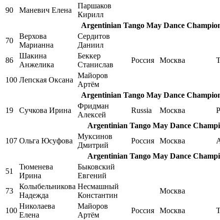
Паршаков
90
Маневич Елена
Кирилл
Argentinian Tango May Dance Championsh
Верхова
Сердитов
70
Марианна
Даниил
Шакина
Беккер
86
Россия
Москва
Анжелика
Станислав
Майоров
100
Лепская Оксана
Артём
Argentinian Tango May Dance Championsh
Фридман
19
Сучкова Ирина
Russia
Москва
P
Алексей
Argentinian Tango May Dance Champion
Муксинов
107
Ольга Юсуфова
Россия
Москва
A
Дмитрий
Argentinian Tango May Dance Champion
Тюменева
Быковский
51
Ирина
Евгений
Колыбельникова
Несмашный
73
Москва
Надежда
Константин
Николаева
Майоров
100
Россия
Москва
Елена
Артём