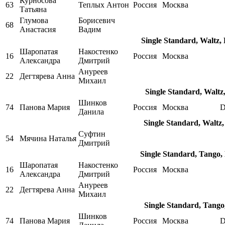
Курносова
63
Теплых Антон
Россия
Москва
Татьяна
Глумова
Борисевич
68
Анастасия
Вадим
Single Standard, Waltz,
Шаропатая
Накостенко
16
Россия
Москва
Александра
Дмитрий
Ануреев
22
Дегтярева Анна
Михаил
Single Standard, Waltz
Шинков
74
Панова Мария
Россия
Москва
D
Данила
Single Standard, Waltz,
Суфтин
54
Мячина Наталья
Дмитрий
Single Standard, Tango,
Шаропатая
Накостенко
16
Россия
Москва
Александра
Дмитрий
Ануреев
22
Дегтярева Анна
Михаил
Single Standard, Tango
Шинков
74
Панова Мария
Россия
Москва
D