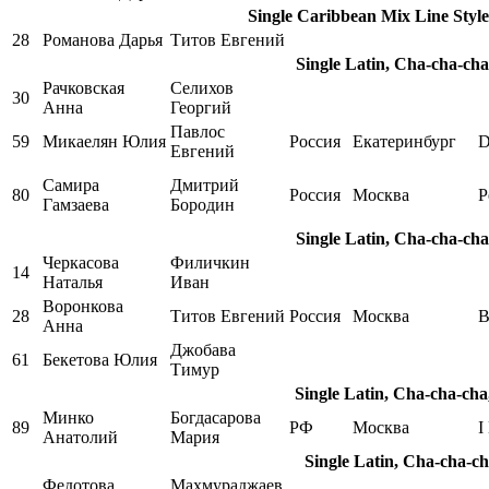
Single Caribbean Mix Line Style
28
Романова Дарья
Титов Евгений
Single Latin, Cha-cha-ch
Рачковская
Селихов
30
Анна
Георгий
Павлос
59
Микаелян Юлия
Россия
Екатеринбург
D
Евгений
Самира
Дмитрий
80
Россия
Москва
Р
Гамзаева
Бородин
Single Latin, Cha-cha-ch
Черкасова
Филичкин
14
Наталья
Иван
Воронкова
28
Титов Евгений
Россия
Москва
B
Анна
Джобава
61
Бекетова Юлия
Тимур
Single Latin, Cha-cha-ch
Минко
Богдасарова
89
РФ
Москва
I
Анатолий
Мария
Single Latin, Cha-cha-c
Федотова
Махмураджаев