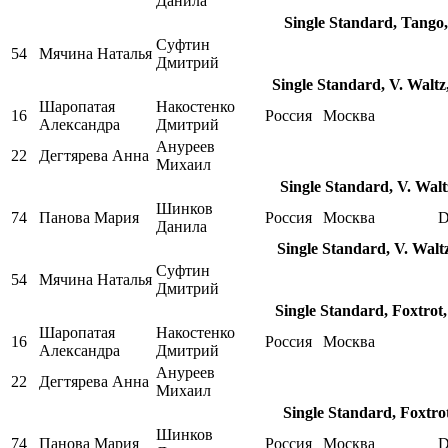
Данила
Single Standard, Tango,
Суфтин
54
Мячина Наталья
Дмитрий
Single Standard, V. Walt
Шаропатая
Накостенко
16
Россия
Москва
Александра
Дмитрий
Ануреев
22
Дегтярева Анна
Михаил
Single Standard, V. Wal
Шинков
74
Панова Мария
Россия
Москва
D
Данила
Single Standard, V. Walt
Суфтин
54
Мячина Наталья
Дмитрий
Single Standard, Foxtrot
Шаропатая
Накостенко
16
Россия
Москва
Александра
Дмитрий
Ануреев
22
Дегтярева Анна
Михаил
Single Standard, Foxtro
Шинков
74
Панова Мария
Россия
Москва
D