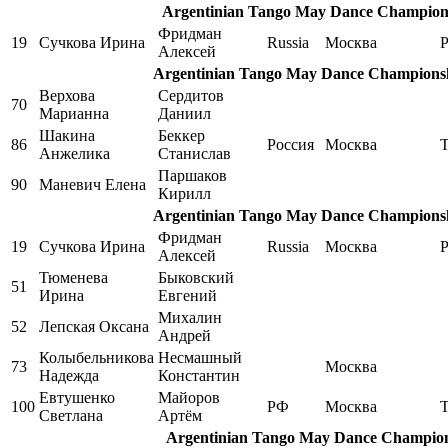
Argentinian Tango May Dance Champions
Фридман
19
Сучкова Ирина
Russia
Москва
P
Алексей
Argentinian Tango May Dance Championshi
Верхова
Сердитов
70
Марианна
Даниил
Шакина
Беккер
86
Россия
Москва
Анжелика
Станислав
Паршаков
90
Маневич Елена
Кирилл
Argentinian Tango May Dance Championshi
Фридман
19
Сучкова Ирина
Russia
Москва
P
Алексей
Тюменева
Быковский
51
Ирина
Евгений
Михалин
52
Лепская Оксана
Андрей
Колыбельникова
Несмашный
73
Москва
Надежда
Константин
Евтушенко
Майоров
100
РФ
Москва
Светлана
Артём
Argentinian Tango May Dance Champions