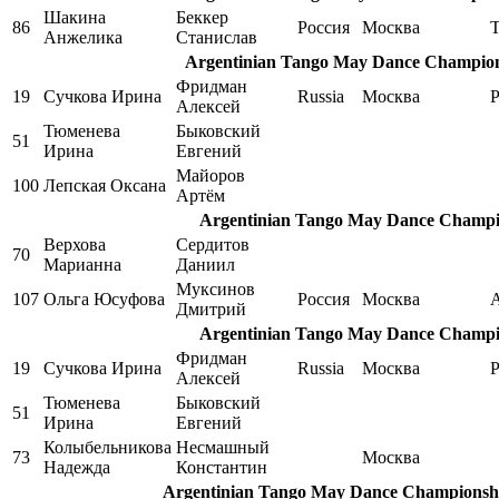
Шакина
Беккер
86
Россия
Москва
Анжелика
Станислав
Argentinian Tango May Dance Champions
Фридман
19
Сучкова Ирина
Russia
Москва
P
Алексей
Тюменева
Быковский
51
Ирина
Евгений
Майоров
100
Лепская Оксана
Артём
Argentinian Tango May Dance Champio
Верхова
Сердитов
70
Марианна
Даниил
Муксинов
107
Ольга Юсуфова
Россия
Москва
A
Дмитрий
Argentinian Tango May Dance Champio
Фридман
19
Сучкова Ирина
Russia
Москва
P
Алексей
Тюменева
Быковский
51
Ирина
Евгений
Колыбельникова
Несмашный
73
Москва
Надежда
Константин
Argentinian Tango May Dance Championship,