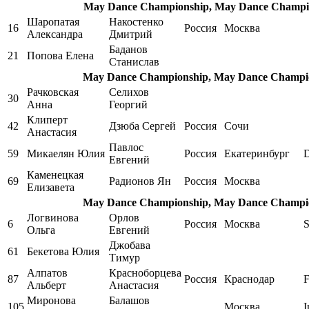
May Dance Championship, May Dance Champion
Шаропатая
Накостенко
16
Россия
Москва
Александра
Дмитрий
Баданов
21
Попова Елена
Станислав
May Dance Championship, May Dance Champion
Рачковская
Селихов
30
Анна
Георгий
Клиперт
42
Дзюба Сергей
Россия
Сочи
Анастасия
Павлос
59
Микаелян Юлия
Россия
Екатеринбург
D
Евгений
Каменецкая
69
Радионов Ян
Россия
Москва
Елизавета
May Dance Championship, May Dance Champion
Логвинова
Орлов
6
Россия
Москва
S
Ольга
Евгений
Джобава
61
Бекетова Юлия
Тимур
Алпатов
Красноборцева
87
Россия
Краснодар
F
Альберт
Анастасия
Миронова
Балашов
105
Москва
I