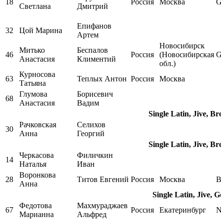
18
Россия
Москва
Светлана
Дмитрий
Епифанов
32
Цой Марина
Артем
Новосибирск
Митько
Беспалов
46
Россия
(Новосибирская
Анастасия
Климентий
обл.)
Курносова
63
Теплых Антон
Россия
Москва
Татьяна
Глумова
Борисевич
68
Анастасия
Вадим
Single Latin, Jive, B
Рачковская
Селихов
30
Анна
Георгий
Single Latin, Jive, B
Черкасова
Филичкин
14
Наталья
Иван
Воронкова
28
Титов Евгений
Россия
Москва
B
Анна
Single Latin, Jive, 
Федотова
Махмураджаев
67
Россия
Екатеринбург
N
Марианна
Альфред