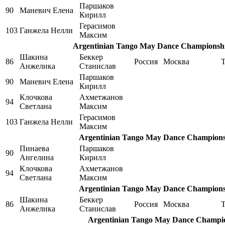
Паршаков
90
Маневич Елена
Кирилл
Герасимов
103
Ганжела Нелли
Максим
Argentinian Tango May Dance Championship
Шакина
Беккер
86
Россия
Москва
Анжелика
Станислав
Паршаков
90
Маневич Елена
Кирилл
Клочкова
Ахметжанов
94
Светлана
Максим
Герасимов
103
Ганжела Нелли
Максим
Argentinian Tango May Dance Championship
Пинаева
Паршаков
90
Ангелина
Кирилл
Клочкова
Ахметжанов
94
Светлана
Максим
Argentinian Tango May Dance Championship
Шакина
Беккер
86
Россия
Москва
Анжелика
Станислав
Argentinian Tango May Dance Champion