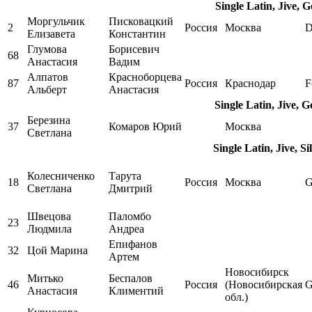
Single Latin, Jive, 
Моргульчик
Писковацкий
2
Россия
Москва
D
Елизавета
Константин
Глумова
Борисевич
68
Анастасия
Вадим
Алпатов
Красноборцева
87
Россия
Краснодар
F
Альберт
Анастасия
Single Latin, Jive, 
Березина
37
Комаров Юрий
Москва
Светлана
Single Latin, Jive, S
Колесниченко
Тарута
18
Россия
Москва
Светлана
Дмитрий
Швецова
Паломбо
23
Людмила
Андреа
Епифанов
32
Цой Марина
Артем
Новосибирск
Митько
Беспалов
46
Россия
(Новосибирская
Анастасия
Климентий
обл.)