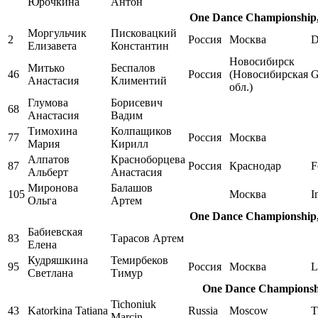
Юрочкина
Антон
One Dance Championship, 
Моргульчик
Писковацкий
2
Россия
Москва
D
Елизавета
Константин
Новосибирск
Митько
Беспалов
46
Россия
(Новосибирская
Анастасия
Климентий
обл.)
Глумова
Борисевич
68
Анастасия
Вадим
Тимохина
Колпащиков
77
Россия
Москва
Мария
Кирилл
Алпатов
Красноборцева
87
Россия
Краснодар
F
Альберт
Анастасия
Миронова
Балашов
105
Москва
I
Ольга
Артем
One Dance Championship, 
Бабиевская
83
Тарасов Артем
Елена
Кудряшкина
Темирбеков
95
Россия
Москва
L
Светлана
Тимур
One Dance Championship
Tichoniuk
43
Katorkina Tatiana
Russia
Moscow
T
Marcin