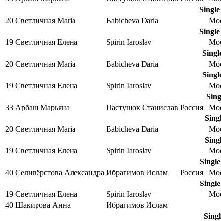
Single
20
Светличная Maria
Babicheva Daria
Мо
Single
19
Светличная Елена
Spirin Iaroslav
Мо
Singl
20
Светличная Maria
Babicheva Daria
Мо
Singl
19
Светличная Елена
Spirin Iaroslav
Мо
Sing
33
Арбаш Марьяна
Пастушок Станислав
Россия
Мо
Sing
20
Светличная Maria
Babicheva Daria
Мо
Sing
19
Светличная Елена
Spirin Iaroslav
Мо
Singl
40
Селивёрстова Александра
Ибрагимов Ислам
Россия
Мо
Singl
19
Светличная Елена
Spirin Iaroslav
Мо
40
Шакирова Анна
Ибрагимов Ислам
Sing