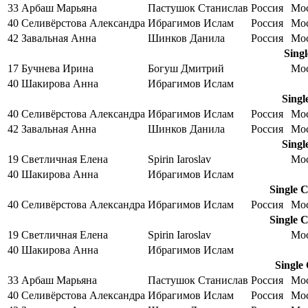
33
Арбаш Марьяна
Пастушок Станислав
Россия
Мо
40
Селивёрстова Александра
Ибрагимов Ислам
Россия
Мо
42
Завальная Анна
Шинков Данила
Россия
Мо
Sing
17
Бучнева Ирина
Богуш Дмитрий
Мо
40
Шакирова Анна
Ибрагимов Ислам
Singl
40
Селивёрстова Александра
Ибрагимов Ислам
Россия
Мо
42
Завальная Анна
Шинков Данила
Россия
Мо
Singl
19
Светличная Елена
Spirin Iaroslav
Мо
40
Шакирова Анна
Ибрагимов Ислам
Single 
40
Селивёрстова Александра
Ибрагимов Ислам
Россия
Мо
Single 
19
Светличная Елена
Spirin Iaroslav
Мо
40
Шакирова Анна
Ибрагимов Ислам
Single
33
Арбаш Марьяна
Пастушок Станислав
Россия
Мо
40
Селивёрстова Александра
Ибрагимов Ислам
Россия
Мо