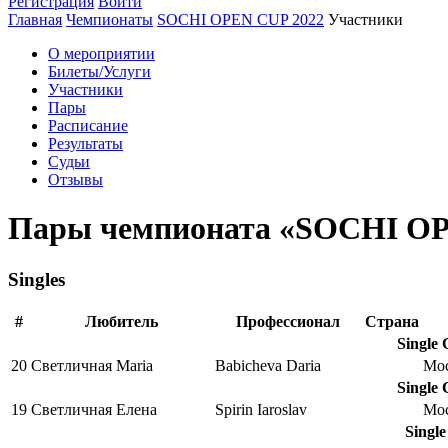
Регистрация
Войти
Главная
Чемпионаты
SOCHI OPEN CUP 2022
Участники
О мероприятии
Билеты/Услуги
Участники
Пары
Расписание
Результаты
Судьи
Отзывы
Пары чемпионата «SOCHI OP
Singles
#
Любитель
Профессионал
Страна
Single
20
Светличная Maria
Babicheva Daria
Мо
Single
19
Светличная Елена
Spirin Iaroslav
Мо
Singl