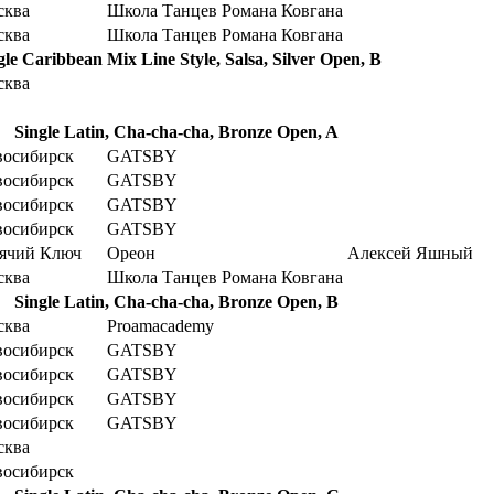
сква
Школа Танцев Романа Ковгана
сква
Школа Танцев Романа Ковгана
gle Caribbean Mix Line Style, Salsa, Silver Open, B
сква
Single Latin, Cha-cha-cha, Bronze Open, A
восибирск
GATSBY
восибирск
GATSBY
восибирск
GATSBY
восибирск
GATSBY
ячий Ключ
Ореон
Алексей Яшный
сква
Школа Танцев Романа Ковгана
Single Latin, Cha-cha-cha, Bronze Open, B
сква
Proamacademy
восибирск
GATSBY
восибирск
GATSBY
восибирск
GATSBY
восибирск
GATSBY
сква
восибирск