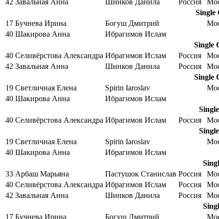
42
Завальная Анна
Шинков Данила
Россия
Мо
Single
17
Бучнева Ирина
Богуш Дмитрий
Мо
40
Шакирова Анна
Ибрагимов Ислам
Single 
40
Селивёрстова Александра
Ибрагимов Ислам
Россия
Мо
42
Завальная Анна
Шинков Данила
Россия
Мо
Single 
19
Светличная Елена
Spirin Iaroslav
Мо
40
Шакирова Анна
Ибрагимов Ислам
Singl
40
Селивёрстова Александра
Ибрагимов Ислам
Россия
Мо
Singl
19
Светличная Елена
Spirin Iaroslav
Мо
40
Шакирова Анна
Ибрагимов Ислам
Sing
33
Арбаш Марьяна
Пастушок Станислав
Россия
Мо
40
Селивёрстова Александра
Ибрагимов Ислам
Россия
Мо
42
Завальная Анна
Шинков Данила
Россия
Мо
Sing
17
Бучнева Ирина
Богуш Дмитрий
Мо