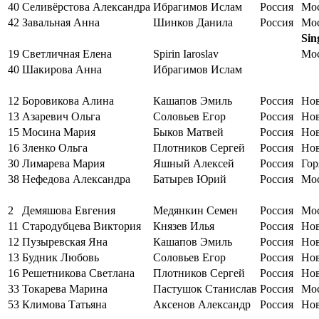
40
Селивёрстова Александра
Ибрагимов Ислам
Россия
Мо
42
Завальная Анна
Шинков Данила
Россия
Мо
Sin
19
Светличная Елена
Spirin Iaroslav
Мо
40
Шакирова Анна
Ибрагимов Ислам
12
Боровикова Алина
Кашапов Эмиль
Россия
Но
13
Азаревич Ольга
Соловьев Егор
Россия
Но
15
Мосина Мария
Быков Матвей
Россия
Но
16
Зленко Ольга
Плотников Сергей
Россия
Но
30
Лимарева Мария
Яшный Алексей
Россия
Гор
38
Нефедова Александра
Батырев Юрий
Россия
Мо
2
Демяшова Евгения
Медянкин Семен
Россия
Мо
11
Стародубцева Виктория
Князев Илья
Россия
Но
12
Пузыревская Яна
Кашапов Эмиль
Россия
Но
13
Будник Любовь
Соловьев Егор
Россия
Но
16
Решетникова Светлана
Плотников Сергей
Россия
Но
33
Токарева Марина
Пастушок Станислав
Россия
Мо
53
Климова Татьяна
Аксенов Александр
Россия
Но