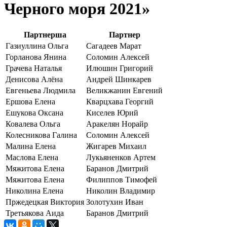
Черного моря 2021»
Партнерша
Партнер
Газиуллина Ольга
Сагадеев Марат
Горланова Янина
Соломин Алексей
Грачева Наталья
Илюшин Григорий
Денисова Алёна
Андрей Шинкарев
Евгеньева Людмила
Великжанин Евгений
Ершова Елена
Кварцхава Георгий
Ешукова Оксана
Киселев Юрий
Ковалева Ольга
Аракелян Норайр
Колесникова Галина
Соломин Алексей
Малина Елена
Жигарев Михаил
Маслова Елена
Лукьяненков Артем
Мяжитова Елена
Баранов Дмитрий
Мяжитова Елена
Филиппов Тимофей
Николина Елена
Николин Владимир
Пржедецкая Виктория
Золотухин Иван
Третьякова Аида
Баранов Дмитрий