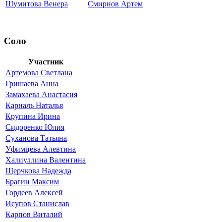
Шумитова Венера
Смирнов Артем
Соло
Участник
Артемова Светлана
Гришаева Анна
Замахаева Анастасия
Карналь Наталья
Крупина Ирина
Сидоренко Юлия
Суханова Татьяна
Уфимцева Алевтина
Халиуллина Валентина
Щерчкова Надежда
Брагин Максим
Гордеев Алексей
Исупов Станислав
Карпов Виталий