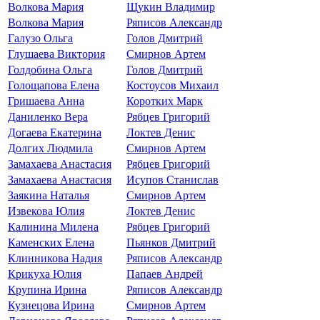
Волкова Мария
Щукин Владимир
Волкова Мария
Ряписов Александр
Галузо Ольга
Голов Дмитрий
Глушаева Виктория
Смирнов Артем
Голдобина Ольга
Голов Дмитрий
Голощапова Елена
Костоусов Михаил
Гришаева Анна
Коротких Марк
Даниленко Вера
Рябцев Григорий
Догаева Екатерина
Локтев Денис
Долгих Людмила
Смирнов Артем
Замахаева Анастасия
Рябцев Григорий
Замахаева Анастасия
Исупов Станислав
Заякина Наталья
Смирнов Артем
Извекова Юлия
Локтев Денис
Калинина Милена
Рябцев Григорий
Каменских Елена
Пьянков Дмитрий
Клинникова Надия
Ряписов Александр
Крикуха Юлия
Папаев Андрей
Крупина Ирина
Ряписов Александр
Кузнецова Ирина
Смирнов Артем