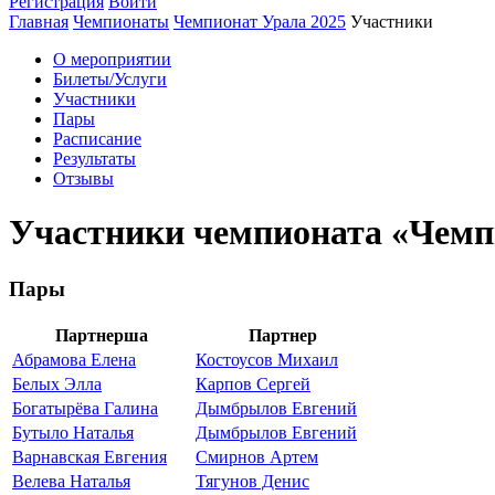
Регистрация
Войти
Главная
Чемпионаты
Чемпионат Урала 2025
Участники
О мероприятии
Билеты/Услуги
Участники
Пары
Расписание
Результаты
Отзывы
Участники чемпионата «Чемп
Пары
Партнерша
Партнер
Абрамова Елена
Костоусов Михаил
Белых Элла
Карпов Сергей
Богатырёва Галина
Дымбрылов Евгений
Бутыло Наталья
Дымбрылов Евгений
Варнавская Евгения
Смирнов Артем
Велева Наталья
Тягунов Денис