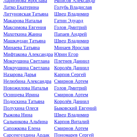
Ларионова Ярослава
Ряписов Александр
Латко Екатерина
Голубь Владислав
Литуновская Татьяна
Швец Владимир
Макарова Наталья
Гатин Эдуард
Максимова Евгения
Голов Дмитрий
Махоткина Жанна
Папаев Андрей
Машкауцан Татьяна
Швец Владимир
Минаева Татьяна
Минаев Ярослав
Мифтакова Александра
Юрин Егор
Мокрушина Светлана
Плетнев Даниил
Мокрушина Светлана
Королёв Даниил
Назарова Дарья
Карпов Сергей
Нелюбина Александра
Смирнов Артем
Новожилова Наталья
Голов Дмитрий
Осинцева Ирина
Смирнов Артем
Подоскина Татьяна
Королёв Даниил
Полухина Олеся
Быковский Евгений
Рыжова Нина
Швец Владимир
Сальникова Альбина
Карпов Виталий
Сапожкова Елена
Смирнов Артем
Сарсенгелдина Ардак
Пономарев Сергей