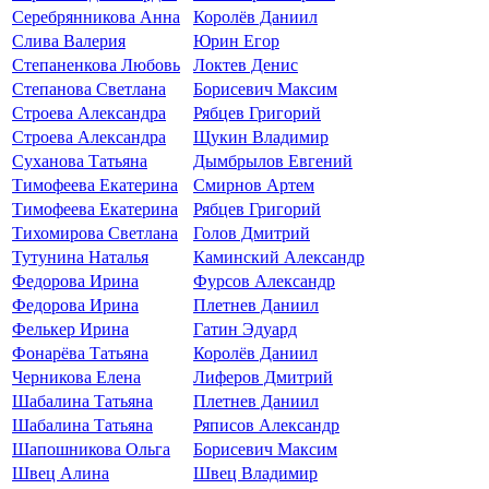
Серебрянникова Анна
Королёв Даниил
Слива Валерия
Юрин Егор
Степаненкова Любовь
Локтев Денис
Степанова Светлана
Борисевич Максим
Строева Александра
Рябцев Григорий
Строева Александра
Щукин Владимир
Суханова Татьяна
Дымбрылов Евгений
Тимофеева Екатерина
Смирнов Артем
Тимофеева Екатерина
Рябцев Григорий
Тихомирова Светлана
Голов Дмитрий
Тутунина Наталья
Каминский Александр
Федорова Ирина
Фурсов Александр
Федорова Ирина
Плетнев Даниил
Фелькер Ирина
Гатин Эдуард
Фонарёва Татьяна
Королёв Даниил
Черникова Елена
Лиферов Дмитрий
Шабалина Татьяна
Плетнев Даниил
Шабалина Татьяна
Ряписов Александр
Шапошникова Ольга
Борисевич Максим
Швец Алина
Швец Владимир