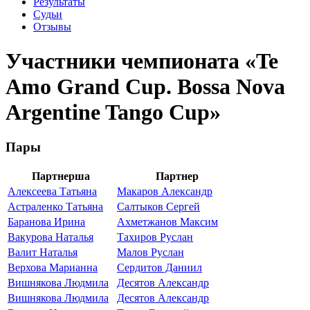
Результаты
Судьи
Отзывы
Участники чемпионата «Te
Аmo Grand Cup. Bossa Nova
Argentine Tango Cup»
Пары
Партнерша
Партнер
Алексеева Татьяна
Макаров Александр
Астраленко Татьяна
Салтыков Сергей
Баранова Ирина
Ахметжанов Максим
Вакурова Наталья
Тахиров Руслан
Валит Наталья
Малов Руслан
Верхова Марианна
Сердитов Даниил
Вишнякова Людмила
Десятов Александр
Вишнякова Людмила
Десятов Александр