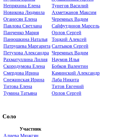
Непряхина Елена
Тунегов Василий
Новикова Людмила
Ахметжанов Максим
Оганесян Елена
Черемных Вадим
Павлова Светлана
Сайфутдинов Марсель
Панченко Мария
Орлов Сергей
Панюшкина Наталья
Тоцкий Алексей
Патрушева Маргарита
Салтыков Сергей
Петухова Александра
Черемных Вадим
Рахматуллина Лилия
Наумов Илья
Скородумова Елена
Бобков Валентин
Смердова Ирина
Каминский Александр
Снежинская Ирина
Лаба Никита
Титова Елена
Титов Евгений
Тумина Татьяна
Орлов Сергей
Соло
Участник
Алиева Мюжгян