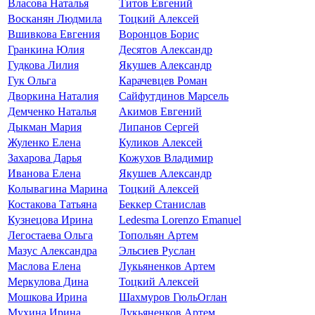
Власова Наталья
Титов Евгений
Восканян Людмила
Тоцкий Алексей
Вшивкова Евгения
Воронцов Борис
Гранкина Юлия
Десятов Александр
Гудкова Лилия
Якушев Александр
Гук Ольга
Карачевцев Роман
Дворкина Наталия
Сайфутдинов Марсель
Демченко Наталья
Акимов Евгений
Дыкман Мария
Липанов Сергей
Жуленко Елена
Куликов Алексей
Захарова Дарья
Кожухов Владимир
Иванова Елена
Якушев Александр
Колывагина Марина
Тоцкий Алексей
Костакова Татьяна
Беккер Станислав
Кузнецова Ирина
Ledesma Lorenzo Emanuel
Легостаева Ольга
Топольян Артем
Мазус Александра
Эльсиев Руслан
Маслова Елена
Лукьяненков Артем
Меркулова Дина
Тоцкий Алексей
Мошкова Ирина
Шахмуров ГюльОглан
Мухина Ирина
Лукьяненков Артем