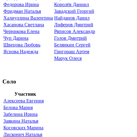
Федорова Ирина
Королёв Даниил
Фридман Наталья
Завадский Георгий
Халиуллина Валентина
Найданов Данил
Хасанова Светлана
Лиферов Дмитрий
Черникова Елена
Ряписов Александр
Чуп Дарина
Голов Дмитрий
Швецова Любовь
Белянкин Сергей
Яснова Надежда
Григораш Артем
Марук Олеся
Соло
Участник
Алексеева Евгения
Белова Мария
Забелина Ирина
Заякина Наталья
Косовских Марина
Лисконич Наталья