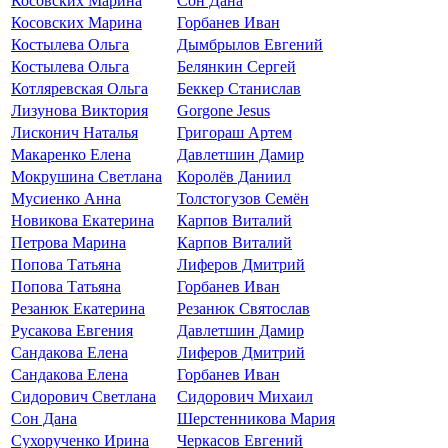
Косовских Марина
Сон Дана
Косовских Марина
Горбанев Иван
Костылева Ольга
Дымбрылов Евгений
Костылева Ольга
Белянкин Сергей
Котляревская Ольга
Беккер Станислав
Лизунова Виктория
Gorgone Jesus
Лисконич Наталья
Григораш Артем
Макаренко Елена
Давлетшин Дамир
Мокрушина Светлана
Королёв Даниил
Мусиенко Анна
Толстогузов Семён
Новикова Екатерина
Карпов Виталий
Петрова Марина
Карпов Виталий
Попова Татьяна
Лиферов Дмитрий
Попова Татьяна
Горбанев Иван
Резанюк Екатерина
Резанюк Святослав
Русакова Евгения
Давлетшин Дамир
Сандакова Елена
Лиферов Дмитрий
Сандакова Елена
Горбанев Иван
Сидорович Светлана
Сидорович Михаил
Сон Дана
Шерстенникова Мария
Сухорученко Ирина
Черкасов Евгений