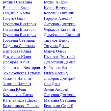
Бухина Светлана
Бухин Андрей
Воронова Елена
Кучин Вячеслав
Габудина Алена
Коровин Евгений
Галузо Ольга
Гордеев Алексей
Глушаева Виктория
Лиферов Дмитрий
Глушаева Виктория
Черкасов Евгений
Глушаева Виктория
Дымбрылов Евгений
Гордеева Светлана
Тягунов Денис
Гордеева Светлана
Тягунов Денис
Дектерева Юлия
Марук Олеся
Дектерева Юлия
Пьянков Дмитрий
Дроздова Юлия
Давлетшин Дамир
Заволжская Виктория
Найданов Данил
Заклюковская Татьяна
Гилёв Леонид
Заякина Наталья
Лиферов Дмитрий
Заякина Наталья
Сон Дана
Зенина Юлия
Зенин Андрей
Каменских Елена
Лиферов Дмитрий
Катальникова Дарья
Маткина Светлана
Кожевникова Галина
Белянкин Сергей