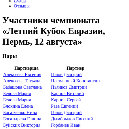
Судьи
Отзывы
Участники чемпионата
«Летний Кубок Евразии,
Пермь, 12 августа»
Пары
Партнерша
Партнер
Алексеева Евгения
Голов Дмитрий
Алексеева Татьяна
Несмашный Константин
Бабашова Светлана
Пьянков Дмитрий
Белова Мария
Карпов Виталий
Белова Мария
Карпов Сергей
Блохина Елена
Раев Евгений
Богатченко Нина
Голов Дмитрий
Богатырева Галина
Дымбрылов Евгений
Буйских Виктория
Горбанев Иван