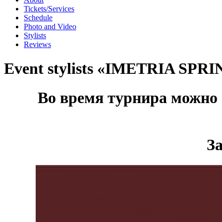
Tickets/Services
Schedule
Photo and Video
Stylists
Reviews
Event stylists «IMETRIA SPR
Во время турнира можно 
За