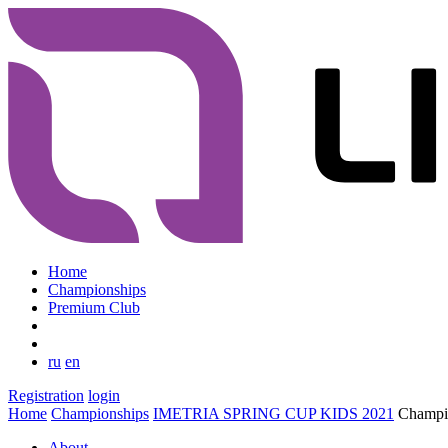
Home
Championships
Premium Club
ru
en
Registration
login
Home
Championships
IMETRIA SPRING CUP KIDS 2021
Champio
About