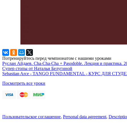
Потренируйтесь перед чемпионатом с нашими уроками
Руслан Айдаев. Cha-Cha-Cha + Pasodoble. Лекция и практика. 2
Супер стопы от Натальи Белугиной
Sebastian Arce - TANGO FUNDAMENTAL - КУРС ДЛЯ СТ
Посмотреть все уроки
Пользовательское соглашение
,
Personal data agreement
,
Descriptio