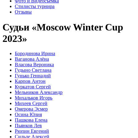
Фото и Видеосъемка
Стилисты турнира
Отзывы
Судьи «Moscow Winter Cup
2023»
Бородинова Ирина
Ваганова Алёна
Власова Вероника
Гудыно Светлана
Гунько Геннадий
Карпов Антон
Куркатов Сергей
Мельников Александр
Михальков Игорь
Михеев Сергей
Омерова Эсмер
Осина Юлия
Пашкова Елена
Пьянков Лев
Рюпин Евгений
Сильде Алексей