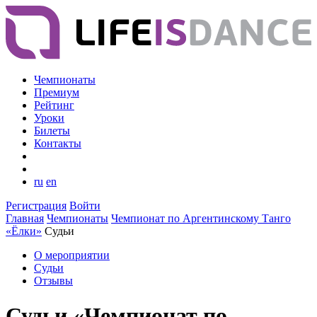
Чемпионаты
Премиум
Рейтинг
Уроки
Билеты
Контакты
ru
en
Регистрация
Войти
Главная
Чемпионаты
Чемпионат по Аргентинскому Танго
«Ёлки»
Судьи
О мероприятии
Судьи
Отзывы
Судьи «Чемпионат по