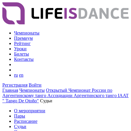
Чемпионаты
Премиум
Рейтинг
Уроки
Билеты
Контакты
ru
en
Регистрация
Войти
Главная
Чемпионаты
Открытый Чемпионат России по
Аргентинскому танго Ассоциации Аргентинского танго IAAT
" Tango De Otoño"
Судьи
О мероприятии
Пары
Расписание
Судьи