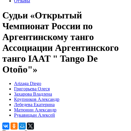
Отзывы
Судьи «Открытый
Чемпионат России по
Аргентинскому танго
Ассоциации Аргентинского
танго IAAT " Tango De
Otoño"»
Arizaga Diego
Григорьева Олеся
Захарова Владлена
Крупников Александр
Лебедева Екатерина
Матюнин Александр
Рукавицын Алексей