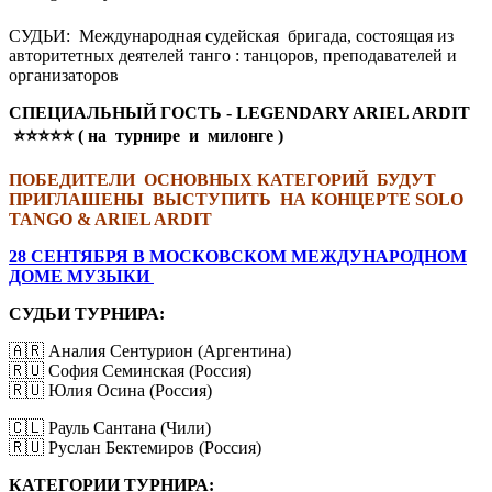
СУДЬИ: Международная судейская бригада, cостоящая из
авторитетных деятелей танго : танцоров, преподавателей и
организаторов
СПЕЦИАЛЬНЫЙ ГОСТЬ - LEGENDARY ARIEL ARDIT
⭐
⭐
⭐
⭐
⭐ ( на турнире и милонге )
ПОБЕДИТЕЛИ ОСНОВНЫХ КАТЕГОРИЙ БУДУТ
ПРИГЛАШЕНЫ ВЫСТУПИТЬ НА КОНЦЕРТЕ SOLO
TANGO & ARIEL ARDIT
28 СЕНТЯБРЯ В МОСКОВСКОМ МЕЖДУНАРОДНОМ
ДОМЕ МУЗЫКИ
CУДЬИ ТУРНИРА
:
🇦🇷 Аналия Сентурион (Аргентина)
🇷🇺 София Семинская (Россия)
🇷🇺 Юлия Осина (Россия)
🇨🇱
Рауль Сантана (Чили)
🇷🇺
Руслан Бектемиров (Россия)
КАТЕГОРИИ ТУРНИРА: